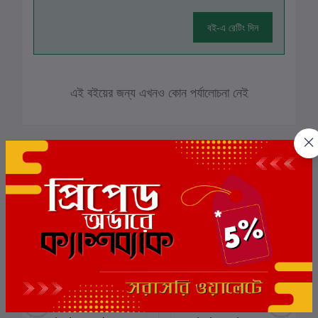
বই-এ রেটিং দিন
এই বইয়ের জন্য এখনও কোন পর্যালোচনা নেই
সংশ্লিষ্ট বই
ছাড়