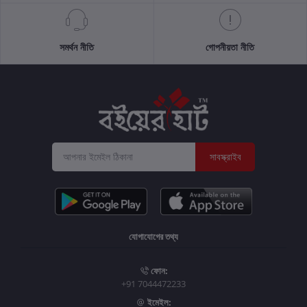
সমর্থন নীতি
গোপনীয়তা নীতি
সাবস্ক্রাইব
যোগাযোগের তথ্য
ফোন:
+91 7044472233
ইমেইল: