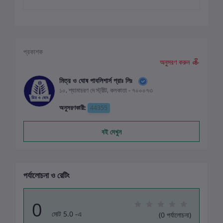
প্রকাশক
অনুসরণ করুন
মিত্র ও ঘোষ পাবলিশার্স প্রাঃ লিঃ
১০, শ্যামাচরণ দে স্ট্রীট, কলকাতা - ৭০০০৭৩
অনুসরণকারী:
44355
বই দেখুন
পর্যালোচনা ও রেটিং
0
মোট 5.0 -এ
(0 পর্যালোচনা)