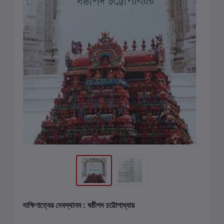
দাক্ষিণাত্যের দেবস্থানম : ষষ্ঠীপদ চট্টোপাধ্যায়