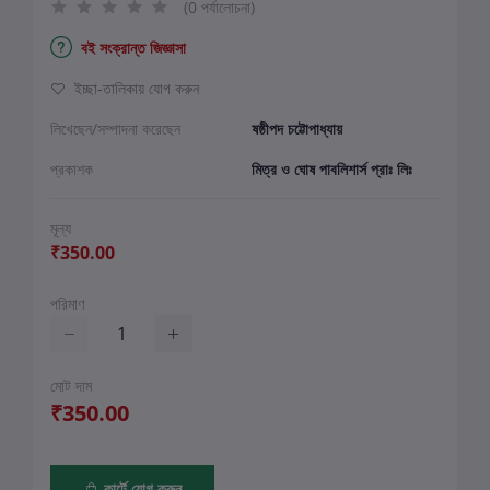
(0 পর্যালোচনা)
বই সংক্রান্ত জিজ্ঞাসা
ইচ্ছা-তালিকায় যোগ করুন
লিখেছেন/সম্পাদনা করেছেন
ষষ্ঠীপদ চট্টোপাধ্যায়
প্রকাশক
মিত্র ও ঘোষ পাবলিশার্স প্রাঃ লিঃ
মূল্য
₹350.00
পরিমাণ
মোট দাম
₹350.00
কার্টে যোগ করুন