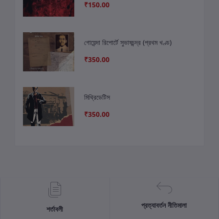
₹150.00
গোয়েন্দা রিপোর্টে সুভাষচন্দ্র (প্রথম খণ্ড)
₹350.00
মিথ্রিডেটিস
₹350.00
প্রত্যাবর্তন নীতিমালা
শর্তাবলী