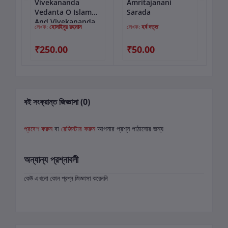
O
Vivekananda
Amritajanani
গৌর
কার্টে যোগ করুন
কার্টে যোগ করুন
Vedanta O Islam
Sarada
And Vivekananda
লেখক:
হোসাইনুর রহমান
লেখক:
হর্ষ দত্ত
লে
Vedanta O Hindu
Dharma
₹250.00
₹50.00
₹4
বই সংক্রান্ত জিজ্ঞাসা (0)
প্রবেশ করুন
বা
রেজিস্টার করুন
আপনার প্রশ্ন পাঠানোর জন্য
অন্যান্য প্রশ্নাবলী
কেউ এখনো কোন প্রশ্ন জিজ্ঞাসা করেননি