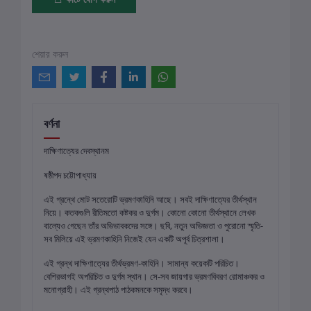
শেয়ার করুন
বর্ণনা
দাক্ষিণাত্যের দেবস্থানম
ষষ্ঠীপদ চট্টোপাধ্যায়
এই গ্রন্থে মোট সতেরোটি ভ্রমণকাহিনি আছে। সবই দাক্ষিণাত্যের তীর্থস্থান
নিয়ে। কতকগুলি রীতিমতো কষ্টকর ও দুর্গম। কোনো কোনো তীর্থস্থানে লেখক
বাল্যেও গেছেন তাঁর অভিভাবকদের সঙ্গে। ছবি, নতুন অভিজ্ঞতা ও পুরোনো স্মৃতি-
সব মিলিয়ে এই ভ্রমণকাহিনি নিজেই যেন একটি অপূর্ব চিত্রশালা।
এই গ্রন্থ দাক্ষিণাত্যের তীর্থভ্রমণ-কাহিনি। সামান্য কয়েকটি পরিচিত।
বেশিরভাগই অপরিচিত ও দুর্গম স্থান। সে-সব জায়গার ভ্রমণবিবরণ রোমাঞ্চকর ও
মনোগ্রাহী। এই গ্রন্থপাঠ পাঠকমনকে সমৃদ্ধ করবে।