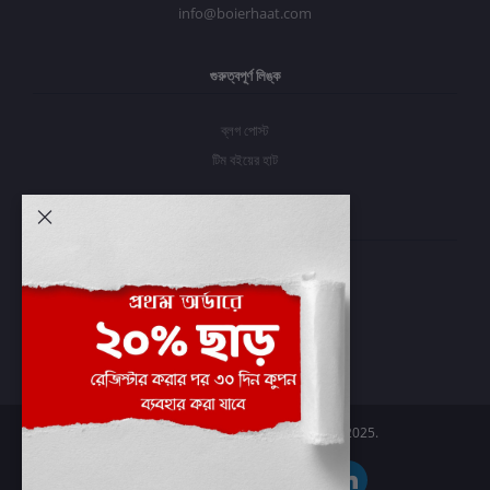
info@boierhaat.com
গুরুত্বপূর্ণ লিঙ্ক
ব্লগ পোস্ট
টিম বইয়ের হাট
আমার অ্যাকাউন্ট
প্রবেশ করুন
অর্ডার ইতিহাস
আমার ইচ্ছাগুলি
অর্ডার ট্র্যাকিং
Boier Haat™ | © All rights reserved 2025.