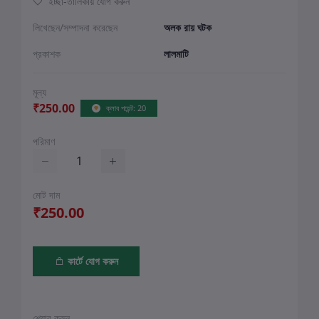
ইচ্ছা-তালিকায় যোগ করুন
লিখেছেন/সম্পাদনা করেছেন
অলক রায় ঘটক
প্রকাশক
লালমাটি
মূল্য
₹250.00
ক্লাব পয়েন্ট: 20
পরিমাণ
মোট দাম
₹250.00
কার্টে যোগ করুন
শেয়ার করুন