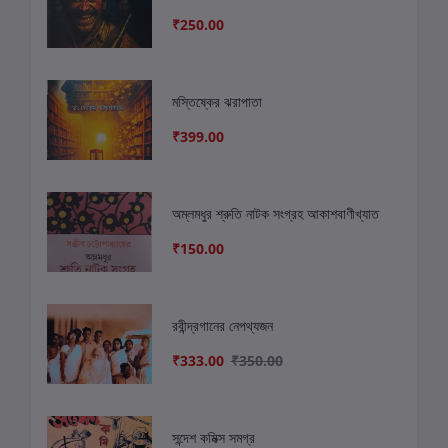
₹250.00
মস্তিষ্কের ঝরাপাতা
₹399.00
অম্লমধুর শ্রুতি নাটক সংগ্রহ আকাশবাণীখ্যাত
₹150.00
রবীন্দ্রগানের নেপথ্যজন
₹333.00
₹350.00
সন্দেশ কমিক্স সমগ্র