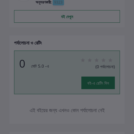
অনুসরণকারী:
9323
বই দেখুন
পর্যালোচনা ও রেটিং
0
মোট 5.0 -এ
(0 পর্যালোচনা)
বই-এ রেটিং দিন
এই বইয়ের জন্য এখনও কোন পর্যালোচনা নেই