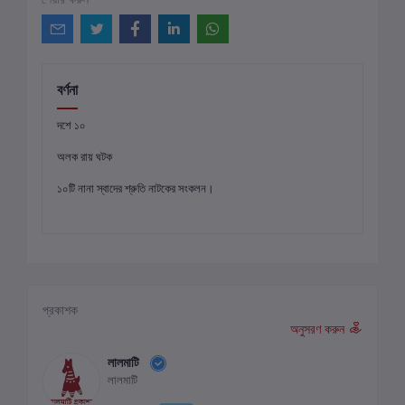
বর্ণনা
দশে ১০
অলক রায় ঘটক
১০টি নানা স্বাদের শ্রুতি নাটকের সংকলন।
প্রকাশক
অনুসরণ করুন
লালমাটি
লালমাটি