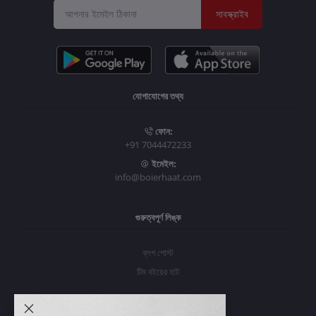
সাবস্ক্রাইব
যোগাযোগের তথ্য
ফোন:
+91 7044472233
ইমেইল:
info@boierhaat.com
গুরুত্বপূর্ণ লিঙ্ক
ব্লগ পোস্ট
টিম বইয়ের হাট
আমার অ্যাকাউন্ট