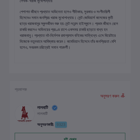
লেখক- খরাজ মুখোপাধ্যায়
পেশাগত জীবনে প্রখ্যাত অভিনেতা হলেও গীতিকার, সুরকার ও সংগীতশিল্পী
হিসেবেও সমান জনপ্রিয় খরাজ মুখোপাধ্যায়। সেন্ট জেভিয়ার্স কলেজের কৃতী
ছাত্র খরাজবাবুর স্কুলজীবন শুরু হয় সেন্ট লরেন্স হাইস্কুলে। প্রথম জীবনে রেলে
চাকরি করলেও অভিনয়ের প্রচণ্ড চাপে একসময় চাকরি ছাড়তে বাধ্য হন
খরাজবাবু। প্রখ্যাত নট-নির্দেশক রমাপ্রসাদ বণিকের সান্নিধ্যে এসে থিয়েটারে
নিজেকে নতুনভাবে আবিষ্কার করেন। কমেডিয়ান হিসেবে তাঁর জনপ্রিয়তা বেশি
হলেও, সবরকম চরিত্রেই সমান পারদর্শী।
প্রকাশক
অনুসরণ করুন
লালমাটি
লালমাটি
অনুসরণকারী:
9323
বই দেখুন