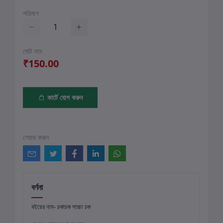
পরিমাণ
মোট দাম
₹150.00
কার্টে যোগ করুন
শেয়ার করুন
বর্ণনা
বইয়ের নাম- চকাচক সাচ্চা চক