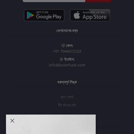
যোগাযোগের তথ্য
ফোন:
+91 7044472233
ইমেইল:
info@boierhaat.com
গুরুত্বপূর্ণ লিঙ্ক
ব্লগ পোস্ট
টিম বইয়ের হাট
আমার অ্যাকাউন্ট