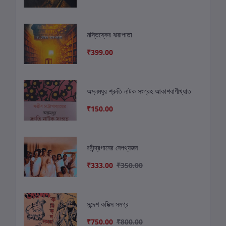
মস্তিষ্কের ঝরাপাতা
₹399.00
অম্লমধুর শ্রুতি নাটক সংগ্রহ আকাশবাণীখ্যাত
₹150.00
রবীন্দ্রগানের নেপথ্যজন
₹333.00
₹350.00
সন্দেশ কমিক্স সমগ্র
₹750.00
₹800.00