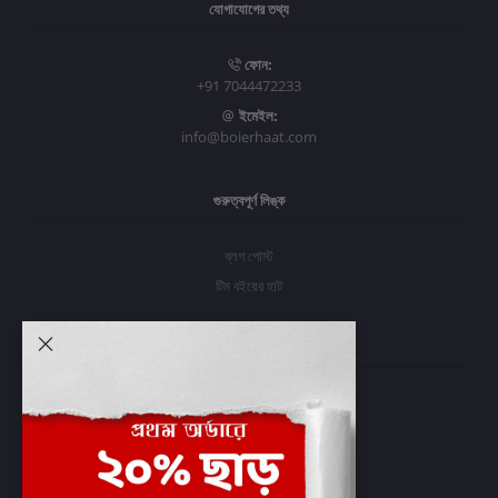
যোগাযোগের তথ্য
ফোন:
+91 7044472233
ইমেইল:
info@boierhaat.com
গুরুত্বপূর্ণ লিঙ্ক
ব্লগ পোস্ট
টিম বইয়ের হাট
আমার অ্যাকাউন্ট
প্রবেশ করুন
অর্ডার ইতিহাস
আমার ইচ্ছাগুলি
অর্ডার ট্র্যাকিং