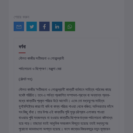
শেয়ার করুন
বর্ণনা
দৌলত কাজীর সতীময়না ও লোরচন্দ্রানী
পর্যালোচনা ও বিশ্লেষণ : মঞ্জুলা বেরা
(টেক্সট সহ)
দৌলত কাজীর ‘সতীময়না ও লোরচন্দ্রানী’ কাব্যটি বর্তমানে সাহিত্য পাঠকের কাছে
যথেষ্ট পরিচিত। তবে এ পর্যন্ত প্রকাশিত সম্পাদনা-গ্রন্থে বা অন্যান্য গ্রন্থ-
মধ্যে কাব্যটির প্রকৃত পরিচয় উঠে আসেনি। একে তো মধ্যযুগের সাহিত্য
যুগবৈশিষ্ট্যের কারণেই কবি বা কাব্য পরিচয় পাওয়া থেকে বঞ্চিত; অনিশ্চয়তার ফাঁসে
সব কিছু বাঁধা। তার উপর এই কাব্যটির পুথি সুদূর চট্টগ্রাম এলাকায় পাওয়া
যাওয়ায় পুথি সহজলভ্য না হওয়ায় কাব্যটির বিশ্লেষণাত্বক পর্যালোচনা কষ্টসাধ্য
হয়ে পড়ে। তাছাড়া যতই আধুনিক সময়কাল বিস্তৃত হয়েছে ততই মধ্যযুগের
পুরোনো ভাবনাগুলো অপসৃত হয়েছে। ফলে কাব্যের বিষয়বস্তুর নতুন মূল্যায়ন