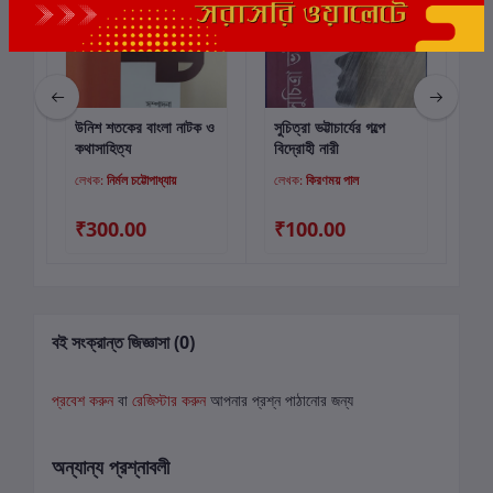
উনিশ শতকের বাংলা নাটক ও
সুচিত্রা ভট্টাচার্যের গল্পে
কবি
কার্টে যোগ করুন
কার্টে যোগ করুন
কথাসাহিত্য
বিদ্রোহী নারী
মন
ার
লেখক:
নির্মল চট্টোপাধ্যায়
লেখক:
কিরণময় পাল
লে
00
₹300.00
₹100.00
₹
বই সংক্রান্ত জিজ্ঞাসা (0)
প্রবেশ করুন
বা
রেজিস্টার করুন
আপনার প্রশ্ন পাঠানোর জন্য
অন্যান্য প্রশ্নাবলী