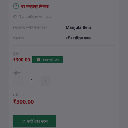
বই সংক্রান্ত জিজ্ঞাসা
ইচ্ছা-তালিকায় যোগ করুন
লিখেছেন/সম্পাদনা করেছেন
Manjula Bera
প্রকাশক
বঙ্গীয় সাহিত্য সংসদ
মূল্য
₹300.00
ক্লাব পয়েন্ট: 20
পরিমাণ
মোট দাম
₹300.00
কার্টে যোগ করুন