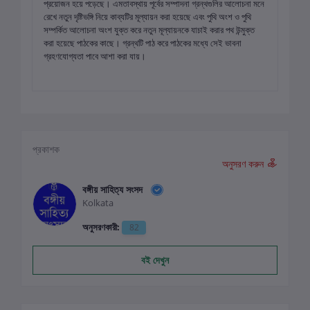
প্রয়োজন হয়ে পড়েছে। এমতাবস্থায় পূর্বের সম্পাদনা গ্রন্থগুলির আলোচনা মনে
রেখে নতুন দৃষ্টিভঙ্গি নিয়ে কাব্যটির মূল্যায়ন করা হয়েছে এবং পুথি অংশ ও পুথি
সম্পর্কিত আলোচনা অংশ যুক্ত করে নতুন মূল্যায়নকে যাচাই করার পথ উন্মুক্ত
করা হয়েছে পাঠকের কাছে। গ্রন্থটি পাঠ করে পাঠকের মধ্যে সেই ভাবনা
গ্রহণযোগ্যতা পাবে আশা করা যায়।
প্রকাশক
অনুসরণ করুন
বঙ্গীয় সাহিত্য সংসদ
Kolkata
অনুসরণকারী:
82
বই দেখুন