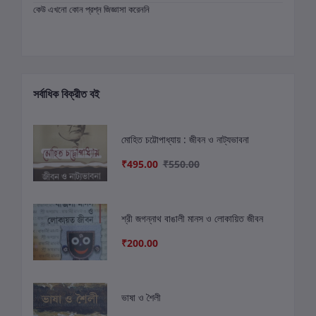
কেউ এখনো কোন প্রশ্ন জিজ্ঞাসা করেননি
সর্বাধিক বিক্রীত বই
মোহিত চট্টোপাধ্যায় : জীবন ও নাট্যভাবনা
₹495.00
₹550.00
শ্রী জগন্নাথ বাঙালী মানস ও লোকায়িত জীবন
₹200.00
ভাষা ও শৈলী