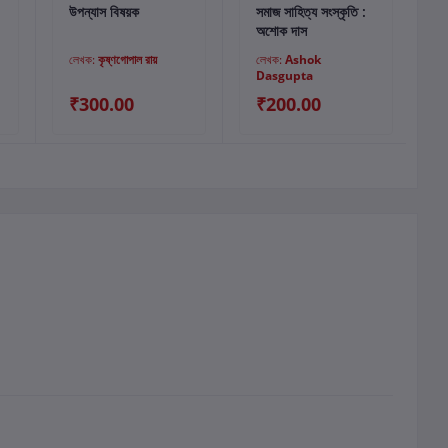
কার্টে যোগ করুন
কার্টে যোগ করুন
উপন্যাস বিষয়ক
সমাজ সাহিত্য সংস্কৃতি :
প
অশোক দাস
লেখক:
কৃষ্ণগোপাল রায়
লেখক:
Ashok
Dasgupta
(
₹300.00
₹200.00