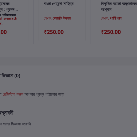
্টে যোগ করুন
কার্টে যোগ করুন
কার্টে যোগ করুন
োসেনের
বাংলা গোয়েন্দা সাহিত্য
বিস্মৃতির আলো অন্ধকারের
য : প্রসঙ্গ
আখ্যান
মুক্তিযুদ্ধ
ishwanath
লেখক:
দেবারতি সিকদার
লেখক:
বর্ণালী পাল
r.
.00
₹250.00
₹250.00
 জিজ্ঞাসা (0)
বা
রেজিস্টার করুন
আপনার প্রশ্ন পাঠানোর জন্য
রশ্নাবলী
প্রশ্ন জিজ্ঞাসা করেননি