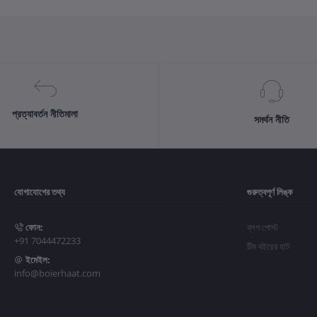
প্রত্যাবর্তন নীতিমালা
সমর্থন নীতি
যোগাযোগের তথ্য
গুরুত্বপূর্ণ লিঙ্ক
ফোন:
ব্লগ পোস্ট
+91 7044472233
টিম বইয়ের হাট
ইমেইল:
info@boierhaat.com