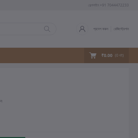
হেল্পলাইন
+91 7044472233
প্রবেশ করুন
রেজিস্ট্রেশান
₹0.00
(
0
বই)
ুন