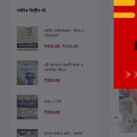
সর্বাধিক বিক্রীত বই
সংশ্লিষ্ট বই
মোহিত চট্টোপাধ্যায় : জীবন ও
নাট্যভাবনা
₹495.00
₹550.00
ছাড়
8%
শ্রী জগন্নাথ বাঙালী মানস ও
লোকায়িত জীবন
₹200.00
ভাষা ও শৈলী
₹200.00
হুতোম প্যাঁচার নক্শা : নকশার