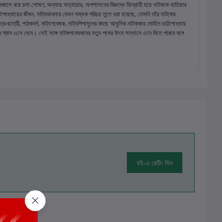
কালে বয়ে চলা শোষণ, অন্যায় অত্যাচার, অপশাসনের বিরুদ্ধে বিদ্রোহী হয়ে নাটককে হাতিয়ার
পাধ্যায়ের জীবন, নাট্যভাবনার যেমন সম্যক পরিচয় তুলে ধরা হয়েছে, তেমনি তাঁর নাটকের
াত্র-ছাত্রী, পাঠকবর্গ, নাট্যগবেষক, নাট্যপিপাসুদের কাছে আধুনিক নাটককার মোহিত চট্টোপাধ্যায়
্তির স্বাদ এনে দেবে। সেই সঙ্গে নাটকগবেষকদের নতুন পথের উৎস সন্ধানে এনে দিতে পারবে বলে
বই-এ রেটিং দিন
ালোচনা নেই