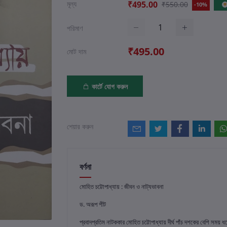
মূল্য
₹495.00
₹550.00
-10%
পরিমাণ
₹495.00
মোট দাম
কার্টে যোগ করুন
শেয়ার করুন
বর্ণনা
মোহিত চট্টোপাধ্যায় : জীবন ও নাট্যভাবনা
ড. অরূপ শীট
প্রবাদপ্রতিম নাটককার মোহিত চট্টোপাধ্যায় দীর্ঘ পাঁচ দশকের বেশি 