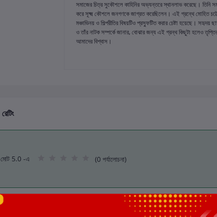
সমাজের চিত্র সুকৌশলে কাহিনির অভ্যন্তরে স্থানলাভ করেছে। তিনি সম
করে সূক্ষ্ম কৌশলে জনগণকে জাগ্রত করেছিলেন। এই গ্রন্থে মোহিত চট্টো
মঞ্চাভিনয় ও শিল্পরীতির বিষয়টিও প্রস্ফুটিত করার চেষ্টা হয়েছে। সহৃদয় ছ
ও তাঁর নাটক সম্পর্কে জানার, বোঝার জন্য এই গ্রন্থ কিছুটা হলেও তৃপ
আমাদের বিশ্বাস।
 রেটিং
মোট 5.0 -এ
(0 পর্যালোচনা)
এই বইয়ের জন্য এখনও কোন পর্য