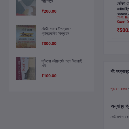
আরশিতে
কার্টে যোগ করুন
কার্টে যোগ করুন
কার
ভারতীয় নন্দনচিন্তা
সাহিত্য-প্রকরণ
সেলিনা হ
কথাসাহিত্
₹200.00
দেশভাগ ও 
লেখক:
তপোধীর ভট্টাচার্য
লেখক:
হীরেন চট্টোপাধ্যায়
লেখক:
B
Koeri D
নলিনী বেরার উপন্যাস :
₹500.00
₹300.00
₹500
প্রান্তবাসীর বিশ্বায়ন
₹460.00
₹300.00
সুচিত্রা ভট্টাচার্যের গল্পে বিদ্রোহী
নারী
বই সংক্রান্ত
₹100.00
প্রবেশ করুন
অন্যান্য প্
কেউ এখনো কোন 