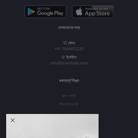
যোগাযোগের তথ্য
ফোন:
+91 7044472233
ইমেইল:
info@boierhaat.com
গুরুত্বপূর্ণ লিঙ্ক
ব্লগ পোস্ট
টিম বইয়ের হাট
আমার অ্যাকাউন্ট
প্রবেশ করুন