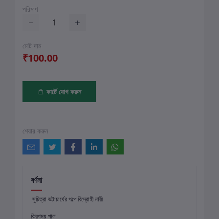
পরিমাণ
মোট দাম
₹100.00
কার্টে যোগ করুন
শেয়ার করুন
বর্ণনা
সুচিত্রা ভট্টাচার্যের গল্পে বিদ্রোহী নারী
কিরণময় পাল