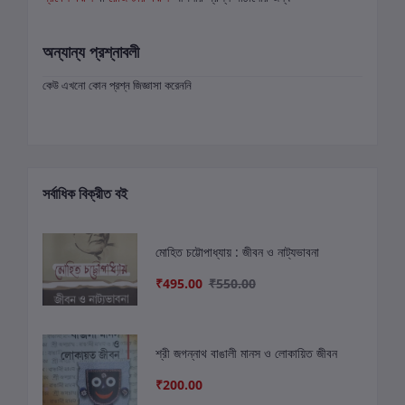
অন্যান্য প্রশ্নাবলী
কেউ এখনো কোন প্রশ্ন জিজ্ঞাসা করেননি
সর্বাধিক বিক্রীত বই
মোহিত চট্টোপাধ্যায় : জীবন ও নাট্যভাবনা
₹495.00
₹550.00
শ্রী জগন্নাথ বাঙালী মানস ও লোকায়িত জীবন
₹200.00