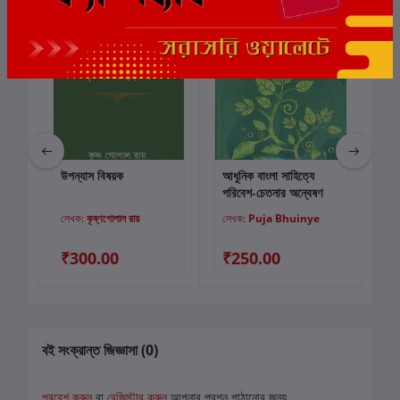
উপন্যাস বিষয়ক
আধুনিক বাংলা সাহিত্যে
উপন
কার্টে যোগ করুন
কার্টে যোগ করুন
ে
পরিবেশ-চেতনার অন্বেষণ
ey
লেখক:
কৃষ্ণগোপাল রায়
লেখক:
Puja Bhuinye
লে
₹300.00
₹250.00
₹
বই সংক্রান্ত জিজ্ঞাসা (0)
প্রবেশ করুন
বা
রেজিস্টার করুন
আপনার প্রশ্ন পাঠানোর জন্য