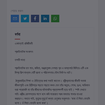
শেয়ার করুন
বর্ণনা
একান্তই রবিজীবনী
শ্রুতিনাটক সংকলন
তপতী সাহা
শ্রুতিনাটক হল গান, কবিতা, যন্ত্রানুষঙ্গ নেপথ্য শব্দ ও ভাষ্যপাঠ মিলিয়ে এটি এক
মিশ্র শিল্প মাধ্যম যেটি রচনা ও পরিবেশনার যৌথ নির্মাণও বটে।
ঠাকুরবাড়ির শিক্ষা ও ঐতিহ্যের কথা সবাই জানেন। রবীন্দ্রনাথের জীবনী অথবা
জীবনস্মৃতি এবং চিঠিপত্র পড়তে পড়তে কখন যেন তাঁর আনন্দ, শোক, দুঃখ, অভিমান
ভরা পত্রাবলি বা তাঁর জীবনের ঘটনাবলির প্রত্যক্ষদর্শী হয়ে যাই। স্পষ্ট দেখতে
পাই- স্ত্রীর রোগশয্যার পাশে বসে কবি সারারাত পরম মমতায় পাখার হাওয়া
করছেন। শুনতে পাই, মৃত্যুর মুহূর্তে কন্যা রেণুকার অকুলতা- 'বাবা ওঁ পিতা নোহসি
বলো। ওঁ পিতা নোহসি বলো বাবা'।