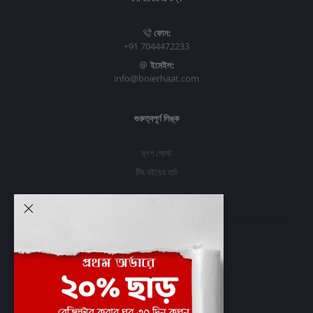
ফোন:
+91 7044472233
ইমেইল:
info@boierhaat.com
গুরুত্বপূর্ণ লিঙ্ক
ব্লগ পোস্ট
টিম বইয়ের হাট
আমার অ্যাকাউন্ট
প্রবেশ করুন
অর্ডার ইতিহাস
আমার ইচ্ছাগুলি
অর্ডার ট্র্যাকিং