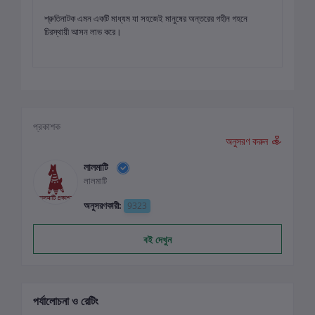
শ্রুতিনাটক এমন একটি মাধ্যম যা সহজেই মানুষের অন্তরের গহীন গহনে
চিরস্থায়ী আসন লাভ করে।
প্রকাশক
অনুসরণ করুন
লালমাটি
লালমাটি
অনুসরণকারী:
9323
বই দেখুন
পর্যালোচনা ও রেটিং