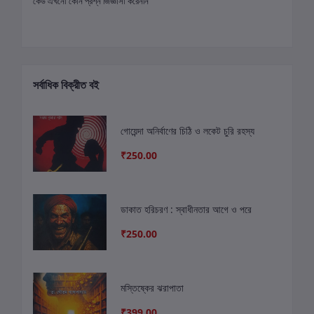
কেউ এখনো কোন প্রশ্ন জিজ্ঞাসা করেননি
সর্বাধিক বিক্রীত বই
গোয়েন্দা অনির্বাণের চিঠি ও লকেট চুরি রহস্য
₹250.00
ডাকাত হরিচরণ : স্বাধীনতার আগে ও পরে
₹250.00
মস্তিষ্কের ঝরাপাতা
₹399.00