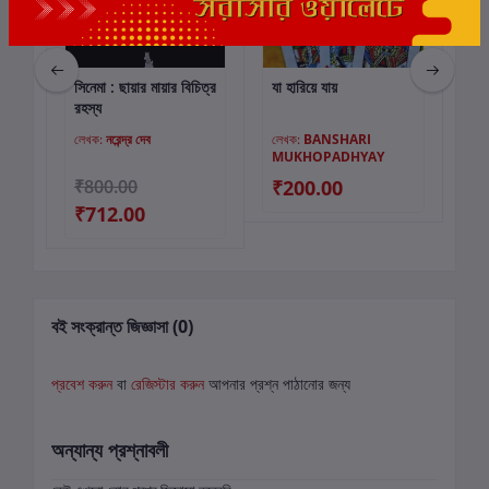
সিনেমা : ছায়ার মায়ার বিচিত্র
যা হারিয়ে যায়
দশ 
কার্টে যোগ করুন
কার্টে যোগ করুন
রহস্য
লেখক:
নরেন্দ্র দেব
লেখক:
BANSHARI
লে
MUKHOPADHYAY
00
₹800.00
₹200.00
₹
₹712.00
বই সংক্রান্ত জিজ্ঞাসা (0)
প্রবেশ করুন
বা
রেজিস্টার করুন
আপনার প্রশ্ন পাঠানোর জন্য
অন্যান্য প্রশ্নাবলী