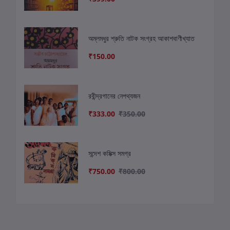
অম্লমধুর শ্রুতি নাটক সংগ্রহ আকাশবাণীখ্যাত
₹150.00
রবীন্দ্রগানের নেপথ্যজন
₹333.00
₹350.00
সন্দেশ কমিক্স সমগ্র
₹750.00
₹800.00