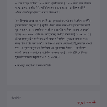
ও গবেষণালব্ধ ফলাফল ১৮৪৫ সালে প্রকাশিত হয়। ১৮৪৮ সালে কার্ল মার্কসের
সাথে যৌথভাবে কমিউনিস্ট পার্টির ইশতেহার রচনা করেন। জন্মদ্বিশতবার্ষিকী
পেরিয়ে এসে বিস্মৃতপ্রায় অধ্যায়কে ফিরে দেখা।
'রুশ বিপ্লব(১৯১৭)-এর পর সোভিয়েত যুক্তরাষ্ট্রে একটা কথা উঠেছিল: মার্কসীয়
নন্দনতত্ত্ব বলে কিছু হয় না। কান্ট বা ঐরকম কারুর রচনা থেকে নন্দনতত্ত্বের দিকটি
পূরণ করতে হবে। এর প্রতিবাদ করেছিলেন হাঙ্গেরীয় সাহিত্য-সমালোচক গেয়র্গ
লুকাচ(১৮৮৫-১৯৭১) আর রুশ সাহিত্যবিদ, মিখাইল লিফশিটস(১৯০৫-১৯৮৩)।
তাঁদের বক্তব্য ছিল মার্কসবাদ একটি সর্বাত্মক বিশ্ববীক্ষা; নন্দনতত্ত্বর জন্য কারুর
কাছে হাত পাতার দরকার নেই। মার্কস-এর চিন্তার ভেতর থেকেই নন্দনতত্ত্ব পাওয়া
যায়। এ ব্যাপারে লুকাচ ও লিফশিটস-এর মূল আশ্রয় ছিলেন --- নামটি শুনে
আশ্চর্য হবেন না--- জোসেফ স্তালিন(১৮৭৮-১৯৫৩)। তখন তিনি সোভিয়েত
যুক্তরাষ্ট্রর প্রধান (লুকাচ ১৯৮৩, পৃ. ৮৬ দ্র.)।'
- লিখেছেন অধ্যাপক রামকৃষ্ণ ভট্টাচার্য
প্রকাশক
অনুসরণ করুন