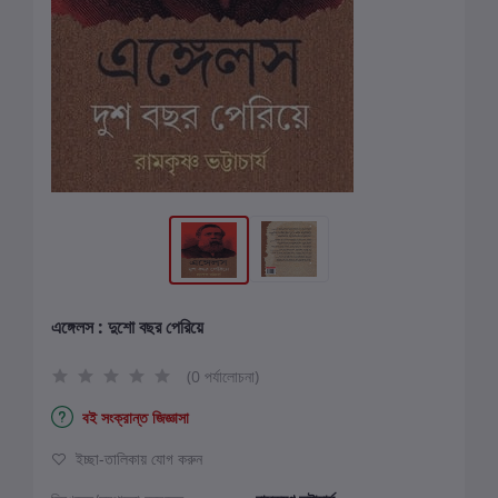
এঙ্গেলস : দুশো বছর পেরিয়ে
(0 পর্যালোচনা)
বই সংক্রান্ত জিজ্ঞাসা
ইচ্ছা-তালিকায় যোগ করুন