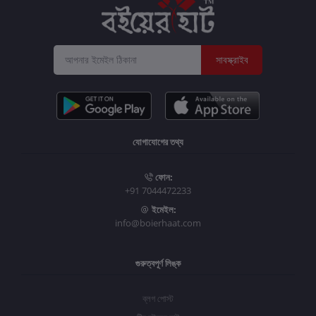
সাবস্ক্রাইব
যোগাযোগের তথ্য
ফোন:
+91 7044472233
ইমেইল:
info@boierhaat.com
গুরুত্বপূর্ণ লিঙ্ক
ব্লগ পোস্ট