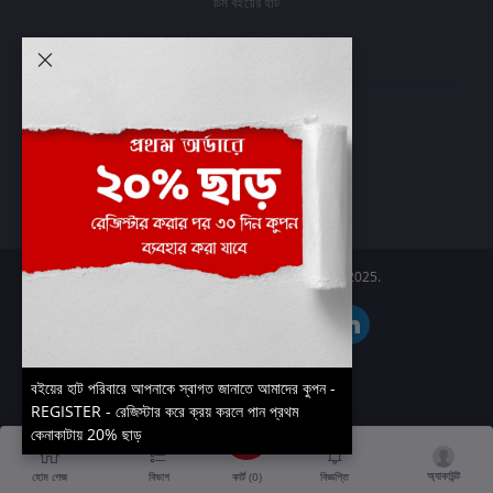
টিম বইয়ের হাট
আমার অ্যাকাউন্ট
প্রবেশ করুন
অর্ডার ইতিহাস
আমার ইচ্ছাগুলি
অর্ডার ট্র্যাকিং
Boier Haat™ | © All rights reserved 2025.
বইয়ের হাট পরিবারে আপনাকে স্বাগত জানাতে আমাদের কুপন -
REGISTER - রেজিস্টার করে ক্রয় করলে পান প্রথম
কেনাকাটায় 20% ছাড়
অ্যাকাউন্ট
কার্ট (
0
)
হোম পেজ
বিভাগ
বিজ্ঞপ্তি