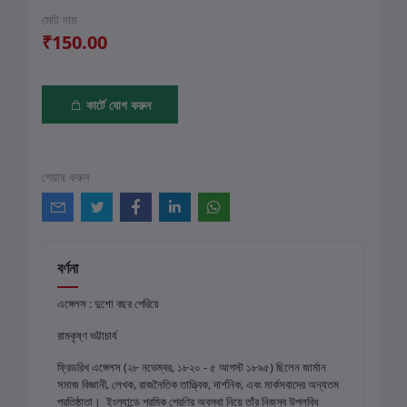
মোট দাম
₹150.00
কার্টে যোগ করুন
শেয়ার করুন
বর্ণনা
এঙ্গেলস : দুশো বছর পেরিয়ে
রামকৃষ্ণ ভট্টাচার্য
ফ্রিডরিখ এঙ্গেলস (২৮ নভেম্বর, ১৮২০ - ৫ আগস্ট ১৮৯৫) ছিলেন জার্মান
সমাজ বিজ্ঞানী, লেখক, রাজনৈতিক তাত্ত্বিক, দার্শনিক, এবং মার্কসবাদের অন্যতম
প্রতিষ্ঠাতা। ইংল্যান্ডে শ্রমিক শ্রেণির অবস্থা নিয়ে তাঁর নিজস্ব উপলব্ধি