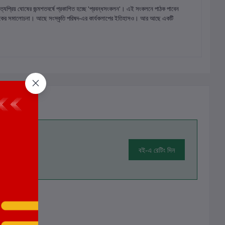
প্রিয় ঘোষের জন্মশতবর্ষে প্রকাশিত হচ্ছে 'প্রবন্ধসংকলন'। এই সংকলনে পাঠক পাবেন
ো নাটকের সমালোচনা। আছে সংস্কৃতি পরিষদ-এর কার্যকলাপের ইতিহাসও। আর আছে একটি
বই-এ রেটিং দিন
ালোচনা নেই