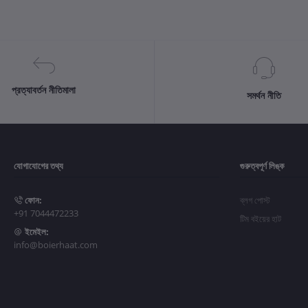
প্রত্যাবর্তন নীতিমালা
সমর্থন নীতি
যোগাযোগের তথ্য
গুরুত্বপূর্ণ লিঙ্ক
ফোন:
ব্লগ পোস্ট
+91 7044472233
টিম বইয়ের হাট
ইমেইল:
info@boierhaat.com