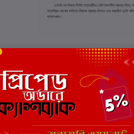
এমনই-সব বিষয়ে লিখিত সত্তরটিরও বেশি মননশীল প্রবন্ধ নিয়ে, সত্য
সত্যপ্রিয় ঘোষের সাহিত্য-বিষয়ক প্রবন্ধ-নিবন্ধ এবং মঞ্চায়িত দুট
সাক্ষাৎকার।
 রেটিং
মোট 5.0 -এ
(0 পর্যালোচনা)
এই বইয়ের জন্য এখনও কোন পর্য