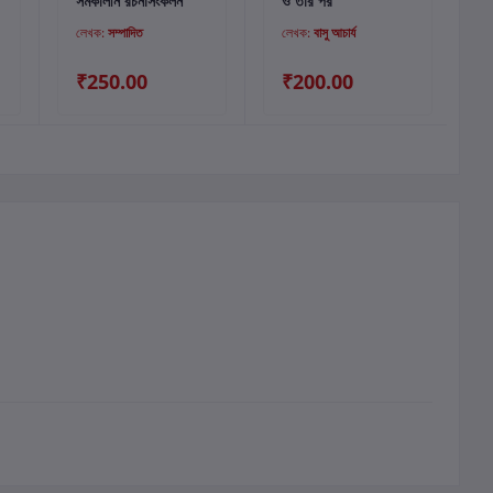
সমকালীন রচনাসংকলন
ও তার পর
লেখক:
সম্পাদিত
লেখক:
বাসু আচার্য
₹250.00
₹200.00