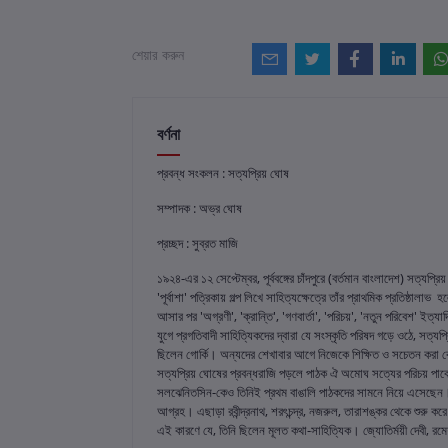
শেয়ার করুন
বর্ণনা
প্রবন্ধ সংকলন : সত্যপ্রিয় ঘোষ
সম্পাদক : অভ্র ঘোষ
প্রচ্ছদ : সুব্রত মাজি
১৯২৪-এর ১২ সেপ্টেম্বর, পূর্ববঙ্গের চাঁদপুরে (বর্তমান বাংলাদেশ) সত্য
'পূর্বাশা' পত্রিকায় গল্প লিখে সাহিত্যক্ষেত্রে তাঁর প্রাথমিক প্রতিষ
আসার পর 'অগ্রণী', 'ক্রান্তি', 'গণবার্তা', 'পরিচয়', 'নতুন পরিবেশ' ই
যুগে প্রগতিবাদী সাহিত্যিকদের দ্বারা যে সংস্কৃতি পরিষদ গড়ে ওঠে, সত্
ছিলেন গোর্কি। অন্যদের শেখাবার আগে নিজেকে শিক্ষিত ও সচেতন করা বেশ
সত্যপ্রিয় ঘোষের প্রবন্ধরাজি পড়লে পাঠক ঐ অমোঘ সত্যের পরিচয় পাবেন
সলঝেনিতসিন-কেও তিনিই প্রথম বাঙালি পাঠকদের সামনে নিয়ে এসেছেন। গি
আগ্রহ। এছাড়া রবীন্দ্রনাথ, শরৎচন্দ্র, নজরুল, তারাশঙ্কর থেকে শুরু কর
এই কারণে যে, তিনি ছিলেন মূলত কথা-সাহিত্যিক। জ্যোতির্ময়ী দেবী, রমেশচন