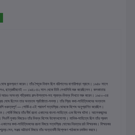
প্রিয় ঘোষ জন্মগ্রহণ করেন। তাঁর পৈতৃক নিবাস ছিল বরিশালের বাণারিপাড়া গ্রামে। ১৯৪৮ সালে
্ঠালাভ হলেও, ছাত্রজীবনেই — ১৯৪১-৪২ সাল থেকে তিনি লেখালিখি শুরু করেছিলেন। কলকাতায়
ত্যাদি আরও অসংখ্য পত্রিকায় গল্প-উপন্যাস-সহ প্রবন্ধ-নিবন্ধ লিখতে শুরু করেন। ১৯৫০-এর
যপ্রিয় ঘোষ ছিলেন তার অন্যতম প্রতিষ্ঠাতা-সদস্য। তাঁর প্রিয় কথা-সাহিত্যিকদের অন্যতম
ি গুরুত্বপূর্ণ — গোর্কি-র এই পরামর্শ সত্যপ্রিয় ঘোষকে বিশেষ অনুপ্রাণিত করেছিল।
। গোর্কি বিষয়ে তাঁর দীর্ঘ রচনা একালের বাংলা-সাহিত্যে এক বিশেষ ঘটনা। আলেকজান্দর
ওর্গি লুকাচ বিষয়েও তাঁর নিবন্ধ বিশেষ উল্লেখযোগ্য। মানিক-সাহিত্যে ছিল তাঁর প্রবল
ে একালের কথা-সাহিত্যিকদের রচনা বিষয়ে সত্যপ্রিয় ঘোষের নিরন্তর চর্চা বিস্ময়কর। বিস্ময়কর
্দ্র সেন, সঞ্জয় ভট্টাচার্য বিষয়ে তাঁর অন্তর্ভেদী বিশ্লেষণ পাঠককে চমকিত করবে।