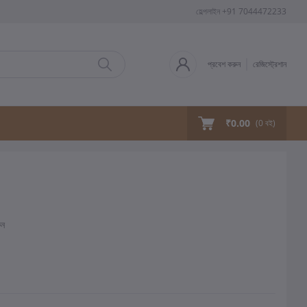
হেল্পলাইন
+91 7044472233
প্রবেশ করুন
রেজিস্ট্রেশান
₹0.00
(
0
বই)
ুন