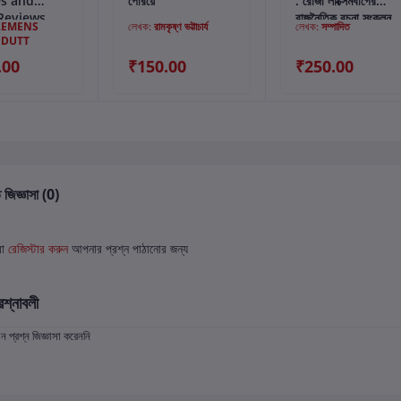
es and
পেরিয়ে
: রোজা লাক্সেমবার্গের
Reviews
রাজনৈতিক রচনা সংকলন
LEMENS
লেখক:
রামকৃষ্ণ ভট্টাচার্য
লেখক:
সম্পাদিত
 DUTT
.00
₹150.00
₹250.00
 জিজ্ঞাসা (0)
বা
রেজিস্টার করুন
আপনার প্রশ্ন পাঠানোর জন্য
রশ্নাবলী
প্রশ্ন জিজ্ঞাসা করেননি