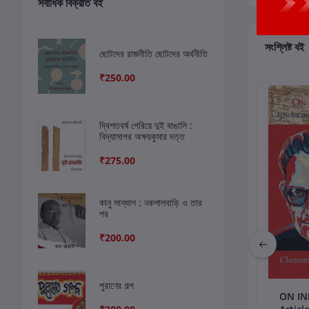
সর্বাধিক বিক্রীত বই
সংশ্লিষ্ট বই
ছোটদের রাজনীতি ছোটদের অর্থনীতি
₹250.00
ছাড়
5%
দ্বিশতবর্ষ পেরিয়ে দুই বাঙালি :
বিদ্যাসাগর অক্ষয়কুমার দত্ত
₹275.00
কানু সান্যাল : নকশালবাড়ি ও তার
পর
₹200.00
পুরাণের গল্প
কার্টে যোগ করুন
কার্টে যোগ করুন
কার
AJ0Y KUMAR
স্বাধীনতার অমৃতকাল :
ON IN