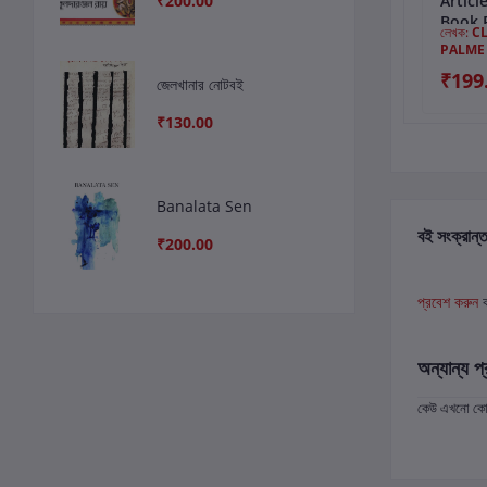
₹200.00
GHOSH :
ভারতের ক্ষুধা, বৈষম্য এবং
Articl
ARTICLES AND
দারিদ্র
Book 
লেখক:
বাসু আচার্য (সম্পাঃ)
লেখক:
রতন খাসনবিশ
লেখক:
C
SPEECHES
PALME
₹599.00
₹250.00
₹199
জেলখানার নোটবই
₹570.00
₹130.00
Banalata Sen
বই সংক্রান্ত
₹200.00
প্রবেশ করুন
অন্যান্য প্
কেউ এখনো কোন 