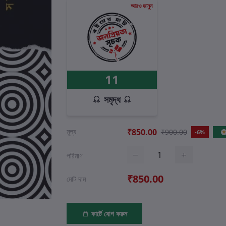
আরও জানুন
11
সমৃদ্ধ
মূল্য
₹850.00
₹900.00
-6%
পরিমাণ
₹850.00
মোট দাম
কার্টে যোগ করুন