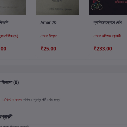
্টে যোগ করুন
কার্টে যোগ করুন
কার্টে যোগ করুন
িনগুলি
Amar 70
ক্যালিডোস্কোপে দেখি
দ্রিল ভৌমিক (ড.)
লেখক:
দিপ্তেন
লেখক:
অমিতাভ চক্রবর্তী
.00
₹25.00
₹233.00
 জিজ্ঞাসা (0)
বা
রেজিস্টার করুন
আপনার প্রশ্ন পাঠানোর জন্য
রশ্নাবলী