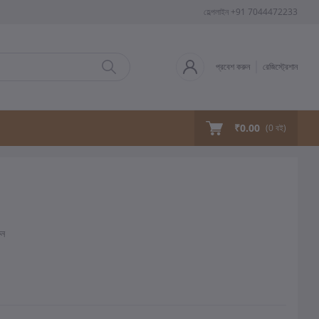
হেল্পলাইন
+91 7044472233
প্রবেশ করুন
রেজিস্ট্রেশান
₹0.00
(
0
বই)
ুন