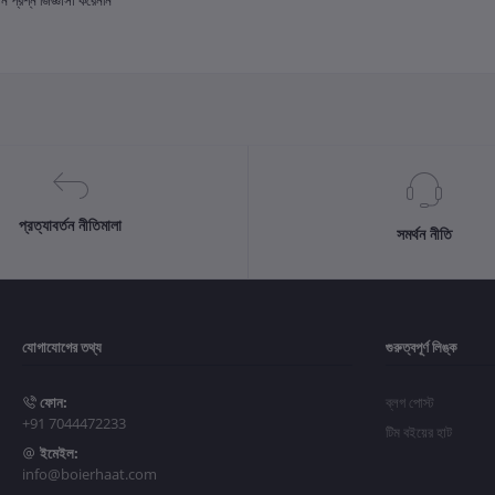
প্রশ্ন জিজ্ঞাসা করেননি
প্রত্যাবর্তন নীতিমালা
সমর্থন নীতি
যোগাযোগের তথ্য
গুরুত্বপূর্ণ লিঙ্ক
ফোন:
ব্লগ পোস্ট
+91 7044472233
টিম বইয়ের হাট
ইমেইল:
info@boierhaat.com