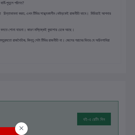
ার্বি-পুতুলে পরিণত?
লো চিন্তাভাবনা করত, এখন টিভির সান্ধ্যকালীন খেউড়কেই রাজনীতি ভাবে। মিডিয়াই আপনার
িছু বলতে শোনা যায়না। কারণ মস্তিষ্কই কুয়াশায় ঢেকে আছে।
্তুরমতো রাজনৈতিক, কিন্তু সেটা টিভির রাজনীতি না। জেলের গরাদের ভিতর যে অচিনপাখিরা
বই-এ রেটিং দিন