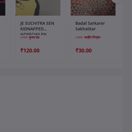
কার্টে যোগ করুন
কার্টে যোগ করুন
JE SUCHITRA SEN
Badal Sarkarer
দ
KIDNAPPED
Sakhatkar
HOYECHILEN
লেখক:
কুলদা রায়
লেখক:
অদ্রীশ বিশ্বাস
₹120.00
₹30.00