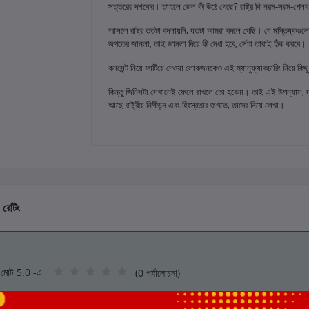
সত্তরের দশকের। তাহলে জেল কী উঠে গেছে? রাষ্ট্র কি নরম-সরম-পেলব ব
আসলে রাষ্ট্র ততটা বদলায়নি, যতটা আমরা বদলে গেছি। যে মস্তিষ্কগু
জগতের জানলা, তাই জানলা দিয়ে কী দেখা হবে, সেটা তারাই ঠিক করবে।
কনসেন্ট নিয়ে ফাটিয়ে দেওয়া লোকজনকেও এই ম্যানুফ্যাকচারিং নিয়ে ক
কিন্তু জিনিসটা সেখানেই ফেলে রাখলে তো হবেনা। তাই এই উপন্যাস, দস
আছে রাষ্ট্রীয় নিপীড়ন এবং হিংস্রতার জগতে, তাদের নিয়ে লেখা।
 রেটিং
মোট 5.0 -এ
(0 পর্যালোচনা)