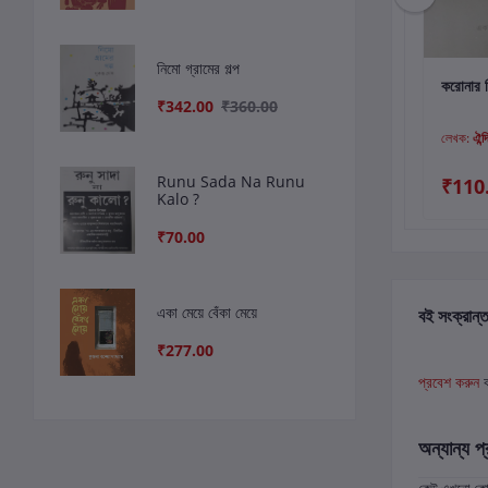
নিমো গ্রামের গল্প
কার্টে যোগ করুন
কার্টে যোগ করুন
কার
অন্ত্যেষ্টিশিল্প
ARUP, TOMAR
করোনার দ
₹342.00
₹360.00
ETOKATA
লেখক:
সুদীপ্ত পাল
লেখক:
মলয় রায়চৌধুরী
লেখক:
ঐন্
Runu Sada Na Runu
₹225.00
₹90.00
₹110
Kalo ?
₹70.00
একা মেয়ে বেঁকা মেয়ে
বই সংক্রান্ত
₹277.00
প্রবেশ করুন
অন্যান্য প্