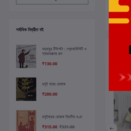
সর্বাধিক বিক্রীত বই
সংশ্লিষ্ট বই
যদুবাবুর টিউশনি : প্রোবাবিলিটি ও
প্যারাডক্সের গল্প
₹130.00
রসুই ঘরের রোয়াক
₹280.00
রসুইঘরের রোয়াক দ্বিতীয় খণ্ড
₹315.00
₹331.00