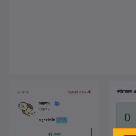
পর্যালোচনা ও
প্রকাশক
অনুসরণ করুন
গুরুচন্ডা৯
গুরুচন্ডা৯
0
অনুসরণকারী:
4585
বই দেখুন