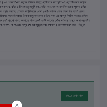
। ওর থেকে দু'-তিন বছরের সিনিয়র, কিন্তু ছোটবেলার কত স্মৃতি ওই ছেলেটার সঙ্গে জড়িয়ে!
রে অবশেষে যেদিন ও দিগন্তর মুখোমুখি হল, সেদিন যেন সেই অনেক দিনের চেনা পুরনো ছবিটা
 পাড়ার মস্তান, লোকাল কাউন্সিলরের পোষা গুন্ডা! এলাকার লোক তাকে ঋক বলেই চেনে।
িবারের মেয়ে কি আবার নিজের বন্ধুত্বের হাত বাড়িয়ে দেবে এই সম্পূর্ণ বিপরীত মেরুতে এগিয়ে
 পাবে সেই পুরনো শান্ত স্বভাবের দিগন্তকে? একটা আলোর খোঁজ কি নিয়ে আসবে নয়না ছেলেটার
া, পাওয়া, না-পাওয়ার মধ্যে বয়ে চলা মুহূর্তগুলোর গল্প বলে। ভালবাসার গল্প বলে। কিছু না-
বই-এ রেটিং দিন