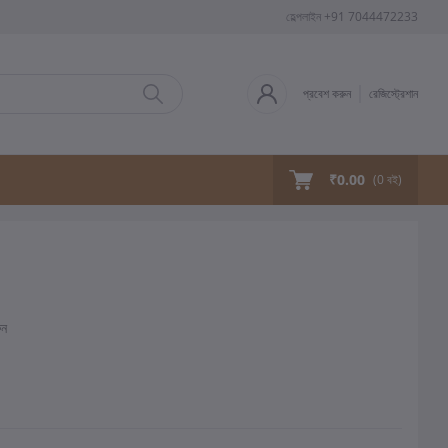
হেল্পলাইন
+91 7044472233
প্রবেশ করুন
রেজিস্ট্রেশান
₹0.00
(
0
বই)
ুন