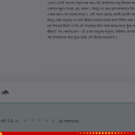
এখানে এসেই তার মনে পড়তে শুরু করে সেই ছোটবেলার বন্ধু দিগন্তর কথা
একসঙ্গে স্কুলে যাওয়া, গল্প, আড্ডা। কিন্তু এত বছর বাদে কলকাতায় ফি
একদম বদলে গেল নয়নার সামনে। সেই শান্ত চোখের মেধাবী ছেলেটা আজ
কিন্তু একটা মানুষের এত বদল কীভাবে সম্ভব! নয়নার মতো শিক্ষিত ভদ্র পর
চলা দিগন্তর দিকে? সে কি এই অন্ধকারে মিশে থাকা ঋকের মধ্যে খুঁজে
জীবনে? 'মন কেমনের গল্প'– এই দু'জন মানুষের বন্ধুত্ব, অভিমান, ভালবাস
পড়া উপন্যাসের পাতা জুড়ে আছে এই বইয়ের অন্তরালে।
 রেটিং
মোট 5.0 -এ
(0 পর্যালোচনা)