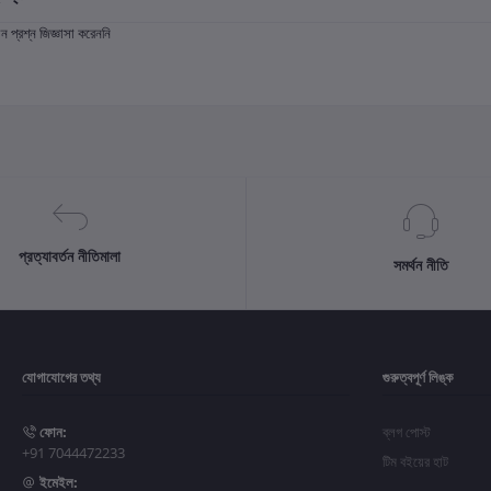
প্রশ্ন জিজ্ঞাসা করেননি
প্রত্যাবর্তন নীতিমালা
সমর্থন নীতি
যোগাযোগের তথ্য
গুরুত্বপূর্ণ লিঙ্ক
ফোন:
ব্লগ পোস্ট
+91 7044472233
টিম বইয়ের হাট
ইমেইল: