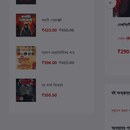
করাচি প্রোজেক্ট
কার্টে যোগ করুন
কার্টে যোগ করুন
কার
সন্ধ্যাকাশে ঝড়ের পাখি
বিনেটির জঙ্গলে
তেজস্বিন
₹423.00
₹450.00
লেখক:
অমিতাভ রায়
লেখক:
সুস্মিতা নিয়োগী
লেখক:
দ্ব
₹300.00
₹170.00
₹290
দ্বাদশ জ্যোতির্লিঙ্গের পথে
₹396.00
₹425.00
দ্য ডার্ক সিক্রেট
বই সংক্রান্ত
₹350.00
প্রবেশ করুন
অন্যান্য প্