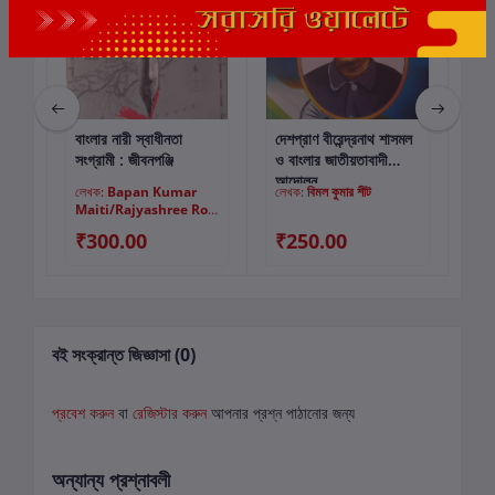
ায়
বাংলার নারী স্বাধীনতা
দেশপ্রাণ বীরেন্দ্রনাথ শাসমল
লোক
কার্টে যোগ করুন
কার্টে যোগ করুন
সংগ্রামী : জীবনপঞ্জি
ও বাংলার জাতীয়তাবাদী
আন্দোলন
লেখক:
Bapan Kumar
লেখক:
বিমল কুমার শীট
লে
Maiti/Rajyashree Roy
Maiti
₹300.00
₹250.00
₹
বই সংক্রান্ত জিজ্ঞাসা (0)
প্রবেশ করুন
বা
রেজিস্টার করুন
আপনার প্রশ্ন পাঠানোর জন্য
অন্যান্য প্রশ্নাবলী