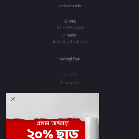
যোগাযোগের তথ্য
ফোন:
+91 7044472233
ইমেইল:
info@boierhaat.com
গুরুত্বপূর্ণ লিঙ্ক
ব্লগ পোস্ট
টিম বইয়ের হাট
আমার অ্যাকাউন্ট
প্রবেশ করুন
অর্ডার ইতিহাস
আমার ইচ্ছাগুলি