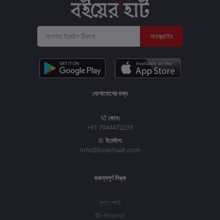
সাবস্ক্রাইব
যোগাযোগের তথ্য
ফোন:
+91 7044472233
ইমেইল:
info@boierhaat.com
গুরুত্বপূর্ণ লিঙ্ক
ব্লগ পোস্ট
টিম বইয়ের হাট