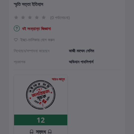
স্মৃতি সত্তা ইতিহাস
(0 পর্যালোচনা)
বই সংক্রান্ত জিজ্ঞাসা
ইচ্ছা-তালিকায় যোগ করুন
লিখেছেন/সম্পাদনা করেছেন
কাজী মহম্মদ সেলিম
প্রকাশক
অভিযান পাবলিশার্স
আরও জানুন
12
সমৃদ্ধ