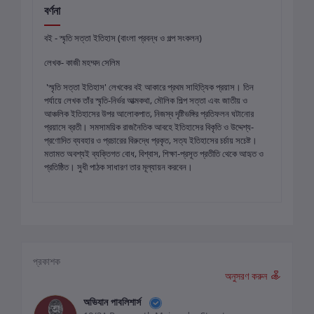
বর্ণনা
বই - স্মৃতি সত্তা ইতিহাস (বাংলা প্রবন্ধ ও গল্প সংকলন)
লেখক- কাজী মহম্মদ সেলিম
'স্মৃতি সত্তা ইতিহাস' লেখকের বই আকারে প্রথম সাহিত্যিক প্রয়াস। তিন
পর্যায়ে লেখক তাঁর স্মৃতি-নির্ভর আত্মকথা, মৌলিক শিল্প সত্তা এবং জাতীয় ও
আঞ্চলিক ইতিহাসের উপর আলোকপাত, নিজস্ব দৃষ্টিভঙ্গির প্রতিফলন ঘটানোর
প্রয়াসে ব্রতী। সমসাময়িক রাজনৈতিক আবহে ইতিহাসের বিকৃতি ও উদ্দেশ্য-
প্রণোদিত ব্যবহার ও প্রচারের বিরুদ্ধে প্রকৃত, সত্য ইতিহাসের চর্চায় সচেষ্ট।
মতামত অবশ্যই ব্যক্তিগত বোধ, বিশ্বাস, শিক্ষা-প্রসূত প্রতীতি থেকে আহৃত ও
প্রতিষ্ঠিত। সুধী পাঠক সাধারণ তার মূল্যায়ন করবেন।
প্রকাশক
অনুসরণ করুন
অভিযান পাবলিশার্স