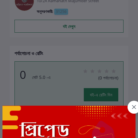
10/2A Ramanath Majumder Street
অনুসরণকারী:
31256
বই দেখুন
পর্যালোচনা ও রেটিং
0
মোট 5.0 -এ
(0 পর্যালোচনা)
বই-এ রেটিং দিন
এই বইয়ের জন্য এখনও কোন পর্যালোচনা নেই