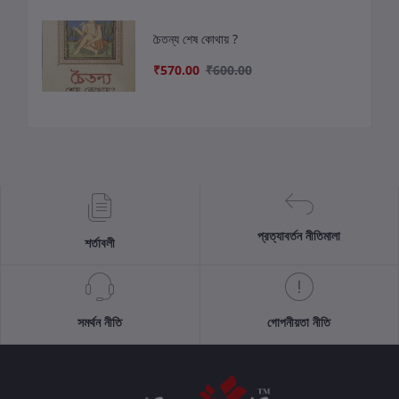
চৈতন্য শেষ কোথায় ?
₹570.00
₹600.00
প্রত্যাবর্তন নীতিমালা
শর্তাবলী
সমর্থন নীতি
গোপনীয়তা নীতি