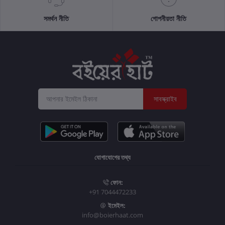
সমর্থন নীতি
গোপনীয়তা নীতি
সাবস্ক্রাইব
যোগাযোগের তথ্য
ফোন:
+91 7044472233
ইমেইল:
info@boierhaat.com