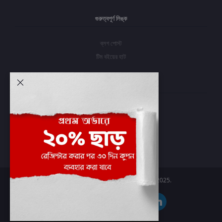
গুরুত্বপূর্ণ লিঙ্ক
ব্লগ পোস্ট
টিম বইয়ের হাট
আমার অ্যাকাউন্ট
প্রবেশ করুন
অর্ডার ইতিহাস
আমার ইচ্ছাগুলি
অর্ডার ট্র্যাকিং
Boier Haat™ | © All rights reserved 2025.