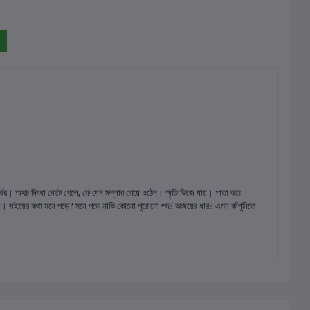
নির্ভর। অথচ দ্বিধা কেটে গেলে, কে যেন মল্লার গেয়ে ওঠেন। স্মৃতি ভিজে যায়। পাতা ঝরে
। সইয়ের কথা মনে পড়ে? মনে পড়ে নাকি কোনো পুরোনো পদ? অজয়ের ধার? এমন কাঁপুনিতে