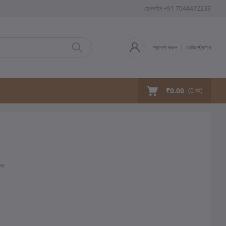
হেল্পলাইন
+91 7044472233
প্রবেশ করুন
রেজিস্ট্রেশান
₹0.00
(
0
বই)
ুন