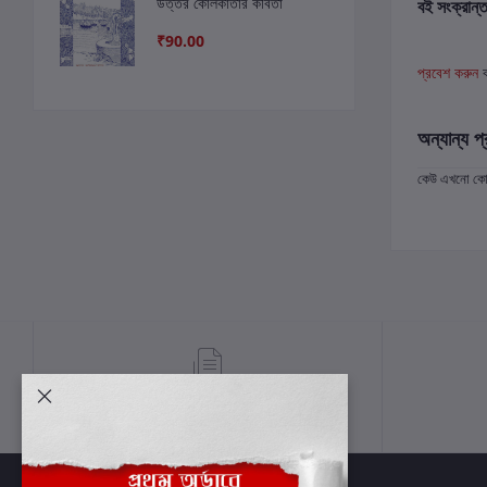
উত্তর কোলকাতার কবিতা
বই সংক্রান্ত
₹90.00
প্রবেশ করুন
অন্যান্য প্
কেউ এখনো কোন 
শর্তাবলী