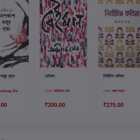
্টে যোগ করুন
কার্টে যোগ করুন
কার্টে যোগ করুন
ায়ুর নৃত্য
বেইমান
নির্বাচিত কবিতা
andeep De
লেখক:
অমিতাভ সেন
লেখক:
যাদব দত্ত
.00
₹200.00
₹275.00