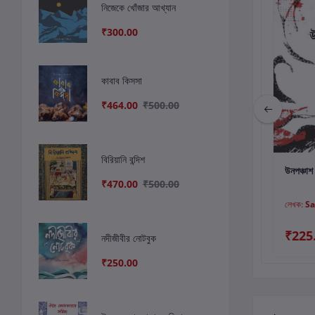
নিজেকে খোঁজার আখ্যান
₹300.00
কাবাব কিসসা
₹464.00
₹500.00
বিরিয়ানি বন্দিশ
কার্টে যোগ করুন
কার্টে যোগ করুন
কার
ভালোরাখার শব্দগন্ধ
পৌরাণিকী
উনপঞ্চাশ ব
₹470.00
₹500.00
লেখক:
যাদব দত্ত
লেখক:
Shukti Ghosh
লেখক:
S
₹180.00
₹250.00
₹225
নদীজীবীর নোটবুক
₹250.00