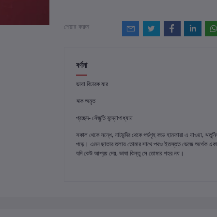
শেয়ার করুন
বর্ণনা
ভাষা বিচারক যার
ঋক অমৃত
প্রচ্ছদ- সেঁজুতি বন্দ্যোপাধ্যায়
সকাল থেকে সন্ধে, নাটমন্দির থেকে গর্ভগৃহ বড্ড হামফারা এ যাওয়া, ঋতু
পড়ে। এমন ছাতার তলায় তোমার সাথে পথও ইতস্তত ভেজে অর্ধেক একা
যদি কেউ আশ্রয় দেয়, ভাষা কিন্তু সে তোমার শহর নয়।