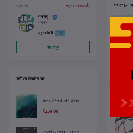
পর্যালোচনা ও
প্রকাশক
অনুসরণ করুন
ধানসিড়ি
ধানসিড়ি
0
অনুসরণকারী:
905
বই দেখুন
সর্বাধিক বিক্রীত বই
সংশ্লিষ্ট বই
জলের ইতিকথা নদীর উপকথা
₹250.00
দেওদৰ্শন : পঞ্চকেদারের পথে