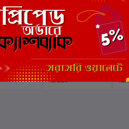
ার্টে যোগ করুন
কার্টে যোগ করুন
সুন্দরী লেন
জামিলা 
লেখক:
নয়ন বসু
লেখক:
নয
₹275.00
₹200