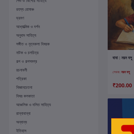
শিশু ও কিশোর সাহিত্য
রহস্য রোমাঞ্চ
ভ্রমণ
আধ্যাত্মিক ও দর্শন
অনুবাদ সাহিত্য
সঙ্গীত ও নৃত্যকলা বিষয়ক
নাটক ও চলচিত্র
ক
বাবা : নয়ন বসু
গল্প ও গল্পসমগ্র
রচনাবলী
লেখক:
নয়ন বসু
পত্রিকা
₹200.00
বিজ্ঞানচেতনা
বিষয় কলকাতা
আঞ্চলিক ও দলিত সাহিত্য
রান্নাবান্না
অন্যান্য
ইতিহাস