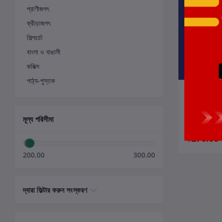
প্রাণীজগৎ
ক্রীড়াজগৎ
শিল্পচর্চা
বাংলা ও বাঙালী
কমিক্স
পাঠ্য-পুস্তক
ক
কান্না ফুল
লেখক:
নয়ন বসু
মূল্য পরিসীমা
₹270.00
200.00
300.00
দ্বারা ফিল্টার করুন সংস্করণ