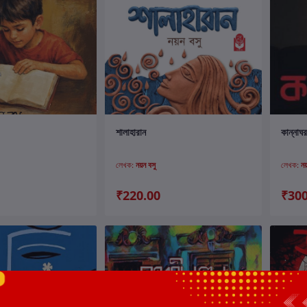
ার্টে যোগ করুন
কার্টে যোগ করুন
শালাহারান
কান্নাঘ
লেখক:
নয়ন বসু
লেখক:
নয
₹220.00
₹300