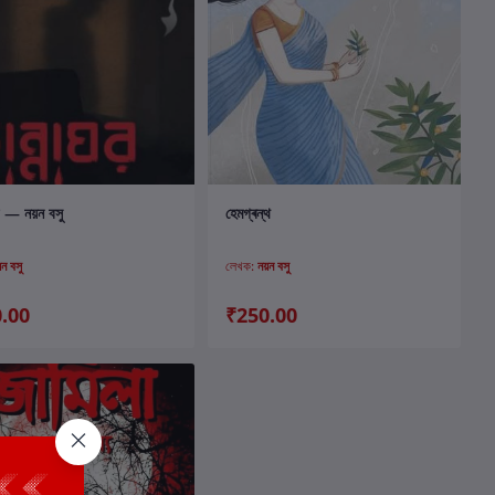
কার্টে যোগ করুন
কার্টে যোগ করুন
র — নয়ন বসু
হেমগ্ৰন্থ
়ন বসু
লেখক:
নয়ন বসু
.00
₹250.00