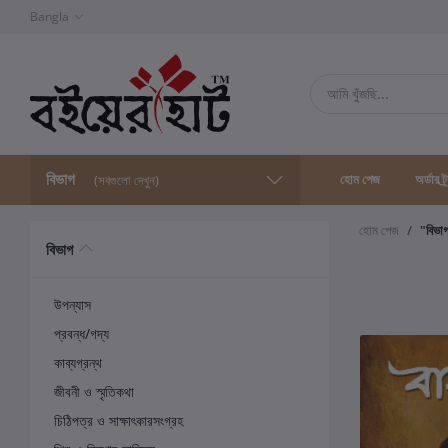
Bangla
বিভাগ
হোম পেজ
অর্ডার ট্
(সবগুলো দেখুন)
হোম পেজ
"বিভা
বিভাগ
উপন্যাস
প্রবন্ধ/গদ্য
কাব্যগ্রন্থ
জীবনী ও স্মৃতিকথা
চিঠিপত্র ও সাক্ষাৎকারসংগ্রহ