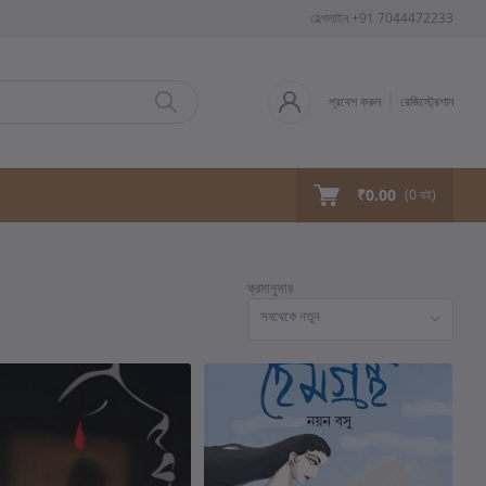
হেল্পলাইন
+91 7044472233
প্রবেশ করুন
রেজিস্ট্রেশান
₹0.00
(
0
বই)
ক্রমানুসার
সবথেকে নতুন