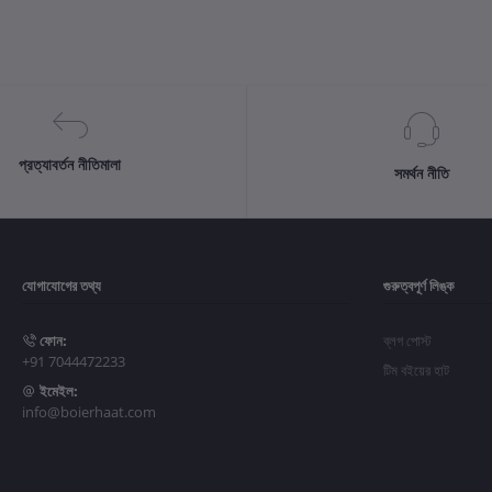
প্রত্যাবর্তন নীতিমালা
সমর্থন নীতি
যোগাযোগের তথ্য
গুরুত্বপূর্ণ লিঙ্ক
ফোন:
ব্লগ পোস্ট
+91 7044472233
টিম বইয়ের হাট
ইমেইল:
info@boierhaat.com