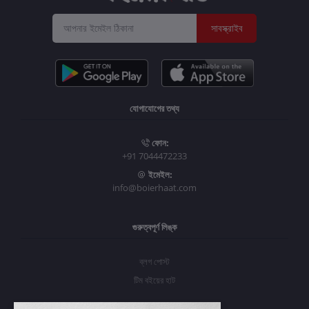
সাবস্ক্রাইব
যোগাযোগের তথ্য
ফোন:
+91 7044472233
ইমেইল:
info@boierhaat.com
গুরুত্বপূর্ণ লিঙ্ক
ব্লগ পোস্ট
টিম বইয়ের হাট