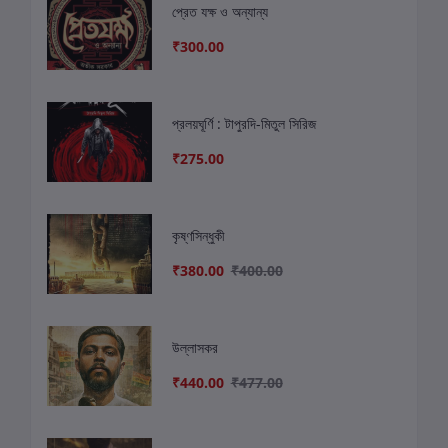
প্রেত যক্ষ ও অন্যান্য
₹300.00
প্রলয়ঘূর্ণি : টাপুরদি-মিতুল সিরিজ
₹275.00
কৃষ্ণসিন্ধুকী
₹380.00
₹400.00
উল্লাসকর
₹440.00
₹477.00