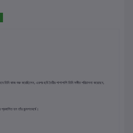
হিসেবে তিনি কাজ শুরু করেছিলেন, এরপর ছবি তৈরীর পাশাপাশি তিনি সঙ্গীত পরিচালনা করেছেন,
 প্রকাশিত হল তাঁর জন্মশতবর্ষে।