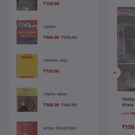
₹150.00
মহাভারত
₹466.00
₹500.00
কালিদাসের মেঘদূত
₹150.00
পৌরাণিক অভিধান
কার্টে যোগ করুন
কার্টে যোগ করুন
কার
গিরিশ মানস
সন্মার্গ সপর্য্যা
Oedip
₹368.00
₹400.00
Khela
লেখক:
উৎপল দত্ত
লেখক:
শম্ভু মিত্র
লেখক:
শম্
₹300.00
₹250.00
₹150
Amar Anubhobe