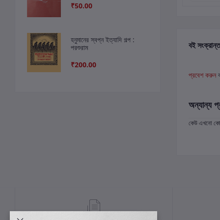
₹50.00
হনুমানের স্বপ্ন ইত্যাদি গল্প :
বই সংক্রান্ত
পরশুরাম
₹200.00
প্রবেশ করুন
অন্যান্য প্
কেউ এখনো কোন 