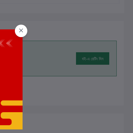
বই-এ রেটিং দিন
ালোচনা নেই