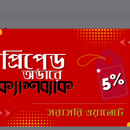
 রেটিং
মোট 5.0 -এ
(0 পর্যালোচনা)
এই বইয়ের জন্য এখনও কোন পর্য