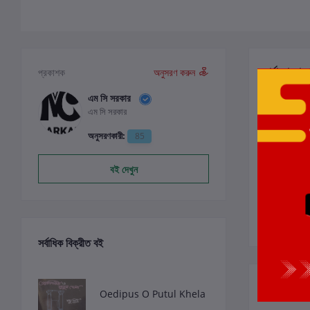
পর্যালোচনা ও
প্রকাশক
অনুসরণ করুন
এম সি সরকার
এম সি সরকার
0
অনুসরণকারী:
85
বই দেখুন
সর্বাধিক বিক্রীত বই
সংশ্লিষ্ট বই
Oedipus O Putul Khela