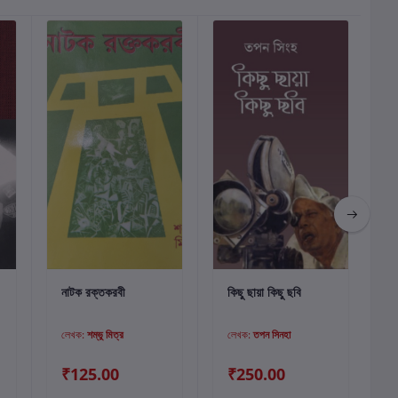
কার্টে যোগ করুন
কার্টে যোগ করুন
নাটক রক্তকরবী
কিছু ছায়া কিছু ছবি
ব
লেখক:
শম্ভু মিত্র
লেখক:
তপন সিনহা
₹125.00
₹250.00