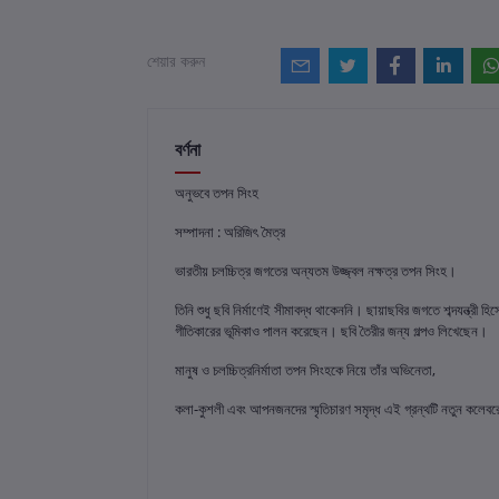
শেয়ার করুন
বর্ণনা
অনুভবে তপন সিংহ
সম্পাদনা : অরিজিৎ মৈত্র
ভারতীয় চলচ্চিত্র জগতের অন্যতম উজ্জ্বল নক্ষত্র তপন সিংহ।
তিনি শুধু ছবি নির্মাণেই সীমাবদ্ধ থাকেননি। ছায়াছবির জগতে শব্দযন্ত্রী 
গীতিকারের ভূমিকাও পালন করেছেন। ছবি তৈরীর জন্য গল্পও লিখেছেন।
মানুষ ও চলচ্চিত্রনির্মাতা তপন সিংহকে নিয়ে তাঁর অভিনেতা,
কলা-কুশলী এবং আপনজনদের স্মৃতিচারণ সমৃদ্ধ এই গ্রন্থটি নতুন কলেবরে