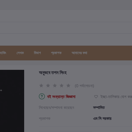
র্যাকিং
লেখক
বিভাগ
প্রকাশক
আমাদের কথা
অনুভবে তপন সিংহ
(0 পর্যালোচনা)
বই সংক্রান্ত জিজ্ঞাসা
ইচ্ছা-তালিকায় যোগ কর
লিখেছেন/সম্পাদনা করেছেন
সম্পাদিত
প্রকাশক
এম সি সরকার