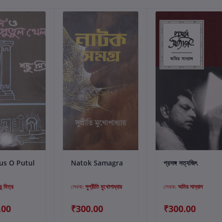
্টে যোগ করুন
কার্টে যোগ করুন
কার্টে যোগ করুন
us O Putul
Natok Samagra
প্রসঙ্গ সত্যজিৎ
ভু মিত্র
লেখক:
সুপ্রীতি মুখোপাধ্যায়
লেখক:
অমিয় সান্যাল
.00
₹300.00
₹300.00