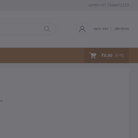
হেল্পলাইন
+91 7044472233
প্রবেশ করুন
রেজিস্ট্রেশান
₹0.00
(
0
বই)
ুন