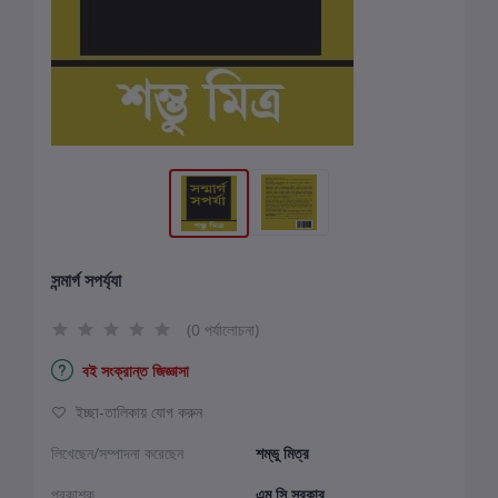
সন্মার্গ সপর্য্যা
(0 পর্যালোচনা)
বই সংক্রান্ত জিজ্ঞাসা
ইচ্ছা-তালিকায় যোগ করুন
লিখেছেন/সম্পাদনা করেছেন
শম্ভু মিত্র
প্রকাশক
এম সি সরকার