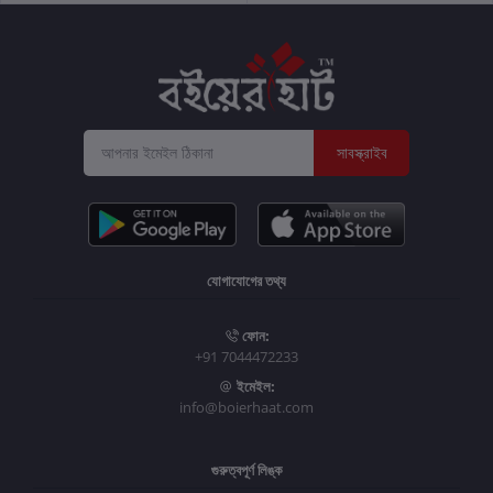
সাবস্ক্রাইব
যোগাযোগের তথ্য
ফোন:
+91 7044472233
ইমেইল:
info@boierhaat.com
গুরুত্বপূর্ণ লিঙ্ক