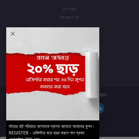
ব্লগ পোস্ট
টিম বইয়ের হাট
আমার অ্যাকাউন্ট
প্রবেশ করুন
অর্ডার ইতিহাস
আমার ইচ্ছাগুলি
অর্ডার ট্র্যাকিং
Boier Haat™ | © All rights reserved 2025.
বইয়ের হাট পরিবারে আপনাকে স্বাগত জানাতে আমাদের কুপন -
REGISTER - রেজিস্টার করে ক্রয় করলে পান প্রথম