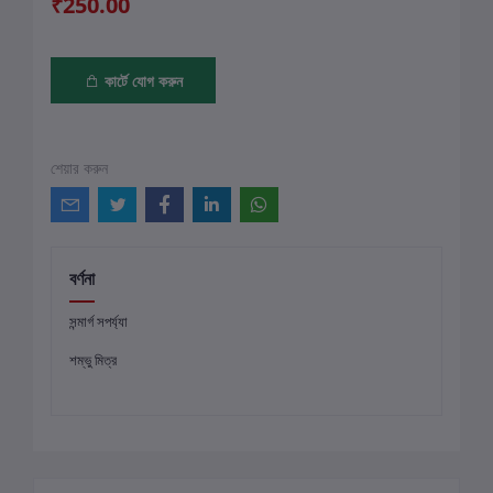
₹250.00
কার্টে যোগ করুন
শেয়ার করুন
বর্ণনা
সন্মার্গ সপর্য্যা
শম্ভু মিত্র