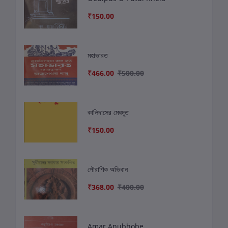
₹150.00
মহাভারত
₹466.00
₹500.00
কালিদাসের মেঘদূত
₹150.00
পৌরাণিক অভিধান
₹368.00
₹400.00
Amar Anubhobe