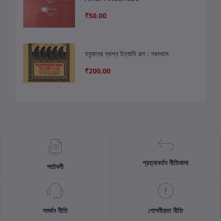
₹50.00
হনুমানের স্বপ্ন ইত্যাদি গল্প : পরশুরাম
₹200.00
প্রত্যাবর্তন নীতিমালা
শর্তাবলী
সমর্থন নীতি
গোপনীয়তা নীতি