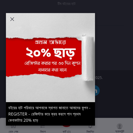
টিম বইয়ের হাট
আমার অ্যাকাউন্ট
প্রবেশ করুন
অর্ডার ইতিহাস
আমার ইচ্ছাগুলি
অর্ডার ট্র্যাকিং
Boier Haat™ | © All rights reserved 2025.
বইয়ের হাট পরিবারে আপনাকে স্বাগত জানাতে আমাদের কুপন -
REGISTER - রেজিস্টার করে ক্রয় করলে পান প্রথম
কেনাকাটায় 20% ছাড়
অ্যাকাউন্ট
কার্ট (
0
)
হোম পেজ
বিভাগ
বিজ্ঞপ্তি