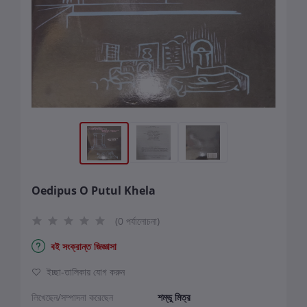
Oedipus O Putul Khela
(0 পর্যালোচনা)
বই সংক্রান্ত জিজ্ঞাসা
ইচ্ছা-তালিকায় যোগ করুন
লিখেছেন/সম্পাদনা করেছেন
শম্ভু মিত্র