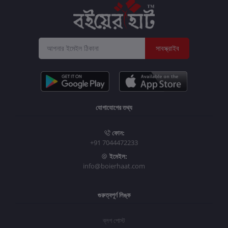
সাবস্ক্রাইব
যোগাযোগের তথ্য
ফোন:
+91 7044472233
ইমেইল:
info@boierhaat.com
গুরুত্বপূর্ণ লিঙ্ক
ব্লগ পোস্ট