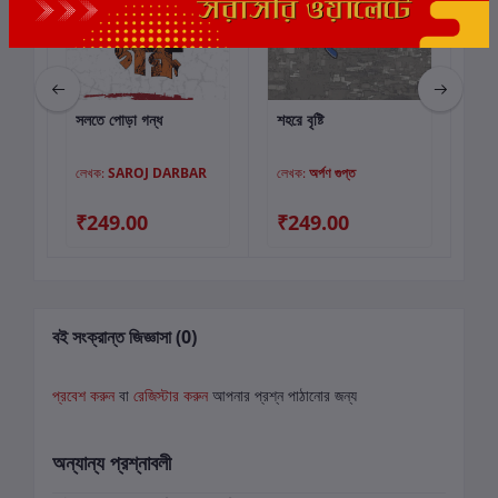
সলতে পোড়া গন্ধ
শহরে বৃষ্টি
ভীর
কার্টে যোগ করুন
কার্টে যোগ করুন
লেখক:
SAROJ DARBAR
লেখক:
অর্পণ গুপ্ত
লে
00
₹249.00
₹249.00
₹
বই সংক্রান্ত জিজ্ঞাসা (0)
প্রবেশ করুন
বা
রেজিস্টার করুন
আপনার প্রশ্ন পাঠানোর জন্য
অন্যান্য প্রশ্নাবলী