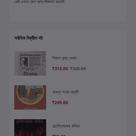
কেউ এখনো কোন প্রশ্ন জিজ্ঞাসা করেননি
সর্বাধিক বিক্রীত বই
বিফলে মূল্য ফেরত
₹312.00
₹325.00
অনন্ত পথের যাত্রী
₹249.00
ছোটোলোকের কবিতা