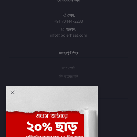
যোগাযোগের তথ্য
ফোন:
+91 7044472233
ইমেইল:
info@boierhaat.com
গুরুত্বপূর্ণ লিঙ্ক
ব্লগ পোস্ট
টিম বইয়ের হাট
আমার অ্যাকাউন্ট
প্রবেশ করুন
অর্ডার ইতিহাস
আমার ইচ্ছাগুলি
অর্ডার ট্র্যাকিং