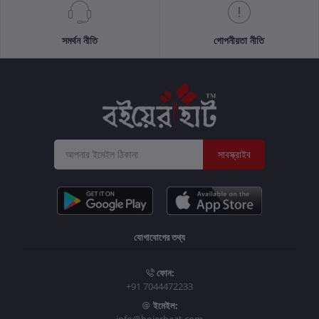
সমর্থন নীতি
গোপনীয়তা নীতি
সাবস্ক্রাইব
যোগাযোগের তথ্য
ফোন:
+91 7044472233
ইমেইল: