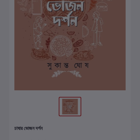
চাষার ভোজন দর্শন