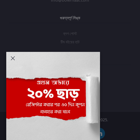
info@boierhaat.com
গুরুত্বপূর্ণ লিঙ্ক
ব্লগ পোস্ট
টিম বইয়ের হাট
আমার অ্যাকাউন্ট
প্রবেশ করুন
অর্ডার ইতিহাস
আমার ইচ্ছাগুলি
অর্ডার ট্র্যাকিং
Boier Haat™ | © All rights reserved 2025.