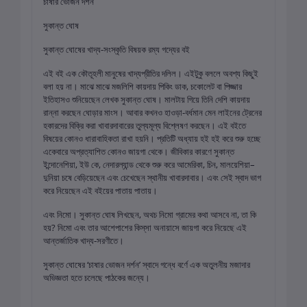
চাষার ভোজন দর্শন
সুকান্ত ঘোষ
সুকান্ত ঘোষের খাদ্য-সংস্কৃতি বিষয়ক রম্য গদ্যের বই
এই বই এক কৌতূহলী মানুষের খাদ্যপ্রীতির দলিল। এইটুকু বললে অবশ্য কিছুই
বলা হয় না। মাঝে মাঝে মজলিশি কায়দায় পিকিং ডাক, চকোলেট বা পিজ্জার
ইতিহাসও শুনিয়েছেন লেখক সুকান্ত ঘোষ। মালটায় গিয়ে তিনি দেশি কায়দায়
রান্না করছেন ঘোড়ার মাংস। আবার কখনও হাওড়া-বর্ধমান মেন লাইনের ট্রেনের
হকারদের বিক্রি করা খাবারদাবারের তুল্যমূল্য বিশ্লেষণ করছেন। এই বইতে
বিষয়ের কোনও ধারাবাহিকতা রাখা হয়নি। প্রতিটি অধ্যায় হই হই করে শুরু হচ্ছে
একেবারে অপ্রত্যাশিত কোনও জায়গা থেকে। জীবিকার কারণে সুকান্ত
ইন্দোনেশিয়া, ইউ কে, নেদারল্যান্ড থেকে শুরু করে আমেরিকা, চিন, মালয়েশিয়া–
দুনিয়া চষে বেড়িয়েছেন এবং চেখেছেন স্থানীয় খাবারদাবার। এবং সেই স্বাদ ভাগ
করে নিয়েছেন এই বইয়ের পাতায় পাতায়।
এবং নিমো। সুকান্ত ঘোষ লিখছেন, অথচ নিমো গ্রামের কথা আসবে না, তা কি
হয়? নিমো এবং তার আশেপাশের কিস্‌সা অনায়াসে জায়গা করে নিয়েছে এই
আন্তর্জাতিক খাদ্য-সরণীতে।
সুকান্ত ঘোষের ‘চাষার ভোজন দর্শন’ স্বাদে গন্ধে বর্ণে এক অতুলনীয় মজাদার
অভিজ্ঞতা হতে চলেছে পাঠকের জন্যে।