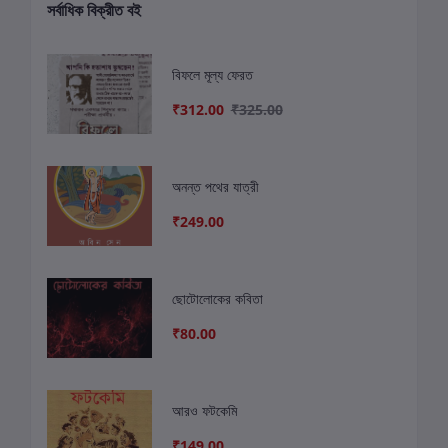
সর্বাধিক বিক্রীত বই
বিফলে মূল্য ফেরত
₹312.00
₹325.00
অনন্ত পথের যাত্রী
₹249.00
ছোটোলোকের কবিতা
₹80.00
আরও ফটকেমি
₹149.00