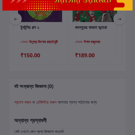
থা
টুনটুনির গল্প ২
মদনপুরের মামদো ভূতেরা
সুয
কার্টে যোগ করুন
কার্টে যোগ করুন
লেখক:
উপেন্দ্র কিশোর রায়চৌধুরী
লেখক:
ঈশান মজুমদার
লে
₹150.00
₹189.00
₹
বই সংক্রান্ত জিজ্ঞাসা (0)
প্রবেশ করুন
বা
রেজিস্টার করুন
আপনার প্রশ্ন পাঠানোর জন্য
অন্যান্য প্রশ্নাবলী
কেউ এখনো কোন প্রশ্ন জিজ্ঞাসা করেননি