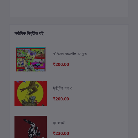
সর্বাধিক বিক্রীত বই
কমিক্সের রঙমশাল ১ম খন্ড
₹200.00
টুনটুনির গল্প ৩
₹200.00
ব্ল্যাকবেল্ট
₹230.00