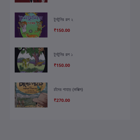
টুনটুনির গল্প ২
₹150.00
টুনটুনির গল্প ১
₹150.00
চাঁদের পাহাড় (কমিক্স)
₹270.00