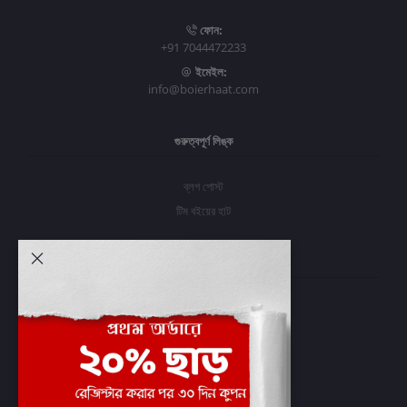
ফোন:
+91 7044472233
ইমেইল:
info@boierhaat.com
গুরুত্বপূর্ণ লিঙ্ক
ব্লগ পোস্ট
টিম বইয়ের হাট
আমার অ্যাকাউন্ট
প্রবেশ করুন
অর্ডার ইতিহাস
আমার ইচ্ছাগুলি
অর্ডার ট্র্যাকিং