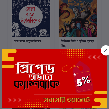
সেরা বারো উপেন্দ্রকিশোর
জিনিয়াস জিনি ও বৃশ্চিক গ্রহের
কার্টে যোগ করুন
কার্টে যোগ করুন
বিচ্ছু
লেখক:
উপেন্দ্র কিশোর রায়চৌধুরী
লেখক:
ঈশান মজুমদার
₹275.00
₹270.00