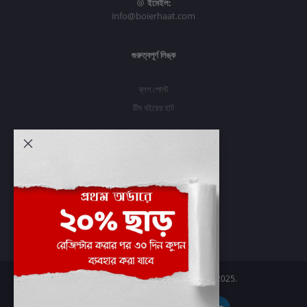
ইমেইল:
info@boierhaat.com
গুরুত্বপূর্ণ লিঙ্ক
ব্লগ পোস্ট
টিম বইয়ের হাট
আমার অ্যাকাউন্ট
প্রবেশ করুন
অর্ডার ইতিহাস
আমার ইচ্ছাগুলি
অর্ডার ট্র্যাকিং
Boier Haat™ | © All rights reserved 2025.