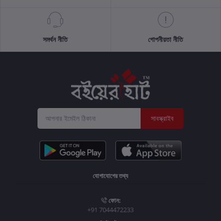
সমর্থন নীতি
গোপনীয়তা নীতি
সাবস্ক্রাইব
যোগাযোগের তথ্য
ফোন:
+91 7044472233