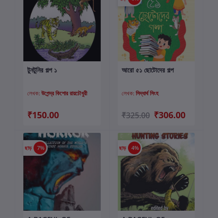
টুনটুনির গল্প ১
আরো ৫১ ছোটোদের গল্প
কার্টে যোগ করুন
কার্টে যোগ করুন
লেখক:
উপেন্দ্র কিশোর রায়চৌধুরী
লেখক:
সিদ্ধার্থ সিংহ
₹150.00
₹306.00
₹325.00
ছাড়
7%
ছাড়
4%