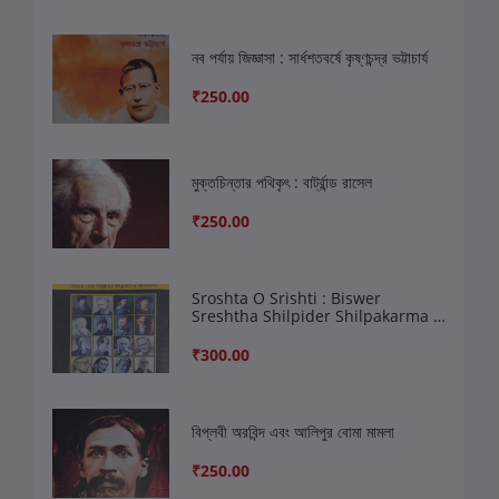
নব পর্যায় জিজ্ঞাসা : সার্ধশতবর্ষে কৃষ্ণচন্দ্র ভট্টাচার্য
₹250.00
মুক্তচিন্তার পথিকৃৎ : বার্ট্রান্ড রাসেল
₹250.00
Sroshta O Srishti : Biswer
Sreshtha Shilpider Shilpakarma O
Jibankatha
₹300.00
বিপ্লবী অরবিন্দ এবং আলিপুর বোমা মামলা
₹250.00