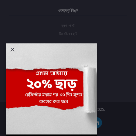
গুরুত্বপূর্ণ লিঙ্ক
ব্লগ পোস্ট
টিম বইয়ের হাট
আমার অ্যাকাউন্ট
প্রবেশ করুন
অর্ডার ইতিহাস
আমার ইচ্ছাগুলি
অর্ডার ট্র্যাকিং
Boier Haat™ | © All rights reserved 2025.