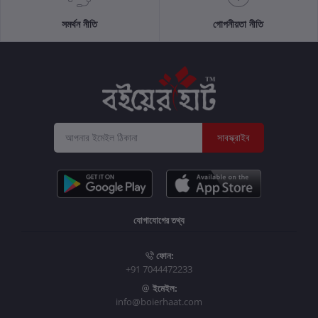
সমর্থন নীতি
গোপনীয়তা নীতি
সাবস্ক্রাইব
যোগাযোগের তথ্য
ফোন:
+91 7044472233
ইমেইল:
info@boierhaat.com