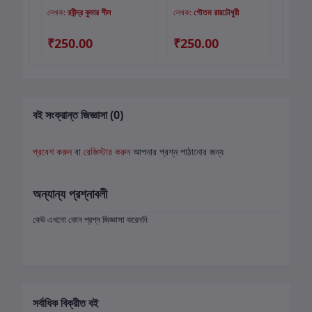
A
লেখক:
রবীন্দ্র কুমার শীল
লেখক:
গৌতম রায়চৌধুরী
লে
R
S
₹250.00
₹250.00
₹
H
বই সংক্রান্ত জিজ্ঞাসা (0)
প্রবেশ করুন
বা
রেজিস্টার করুন
আপনার প্রশ্ন পাঠানোর জন্য
অন্যান্য প্রশ্নাবলী
কেউ এখনো কোন প্রশ্ন জিজ্ঞাসা করেননি
সর্বাধিক বিক্রীত বই