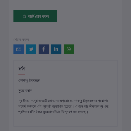
কার্টে যোগ করুন
শেয়ার করুন
বর্ণনা
দেশবন্ধু চিত্তরঞ্জন
সুজয় বসাক
স্বাধীনতা সংগ্রামে জাতীয়তাবাদের অগ্রনায়ক দেশবন্ধু চিত্তরঞ্জনের প্রয়াণের
শতবর্ষ উপলক্ষে এই গ্রন্থটি প্রকাশিত হয়েছে। এখানে তাঁর জীবনালেখ্য এবং
প্রতিভার বর্ণিল বৈভব সুন্দরভাবে বিচার-বিশ্লেষণ করা হয়েছে।