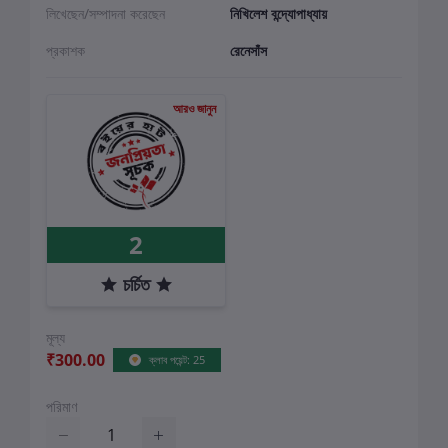
লিখেছেন/সম্পাদনা করেছেন
নিখিলেশ বন্দ্যোপাধ্যায়
প্রকাশক
রেনেসাঁস
আরও জানুন
2
চর্চিত
মূল্য
₹300.00
ক্লাব পয়েন্ট: 25
পরিমাণ