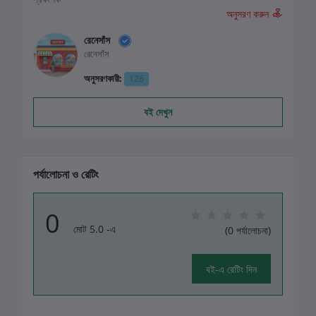
অনুসরণ করুন
রেনেসাঁস
রেনেসাঁস
অনুসরণকারী:
126
বই দেখুন
পর্যালোচনা ও রেটিং
0
মোট 5.0 -এ
(0 পর্যালোচনা)
বই-এ রেটিং দিন