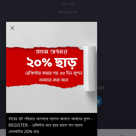
ব্লগ পোস্ট
টিম বইয়ের হাট
আমার অ্যাকাউন্ট
প্রবেশ করুন
অর্ডার ইতিহাস
আমার ইচ্ছাগুলি
অর্ডার ট্র্যাকিং
Boier Haat™ | © All rights reserved 2025.
বইয়ের হাট পরিবারে আপনাকে স্বাগত জানাতে আমাদের কুপন -
REGISTER - রেজিস্টার করে ক্রয় করলে পান প্রথম
কেনাকাটায় 20% ছাড়