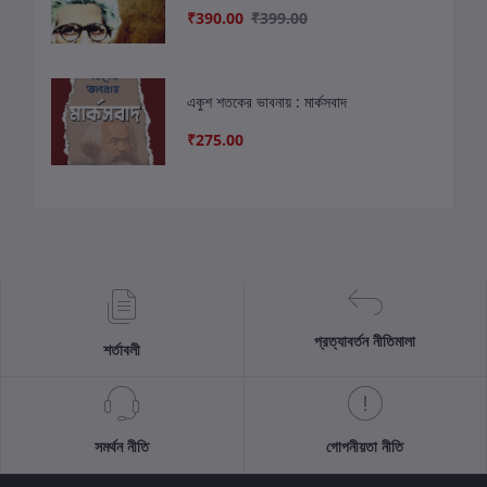
₹390.00
₹399.00
একুশ শতকের ভাবনায় : মার্কসবাদ
₹275.00
প্রত্যাবর্তন নীতিমালা
শর্তাবলী
সমর্থন নীতি
গোপনীয়তা নীতি