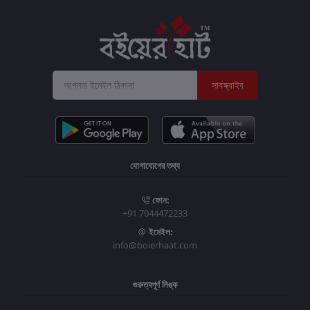
সাবস্ক্রাইব
যোগাযোগের তথ্য
ফোন:
+91 7044472233
ইমেইল:
info@boierhaat.com
গুরুত্বপূর্ণ লিঙ্ক