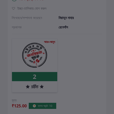
ইচ্ছা-তালিকায় যোগ করুন
লিখেছেন/সম্পাদনা করেছেন
মিরাতুন নাহার
প্রকাশক
রেনেসাঁস
আরও জানুন
2
চর্চিত
মূল্য
₹125.00
ক্লাব পয়েন্ট: 10