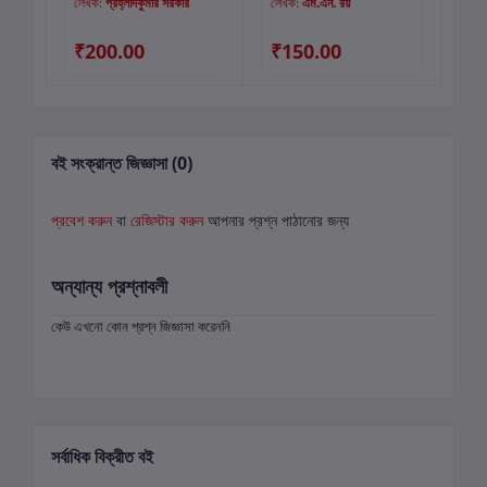
র সীল
লেখক:
প্রহ্লাদকুমার সরকার
লেখক:
এম.এন. রয়
লে
Sh
Ji
₹200.00
₹150.00
₹
বই সংক্রান্ত জিজ্ঞাসা (0)
প্রবেশ করুন
বা
রেজিস্টার করুন
আপনার প্রশ্ন পাঠানোর জন্য
অন্যান্য প্রশ্নাবলী
কেউ এখনো কোন প্রশ্ন জিজ্ঞাসা করেননি
সর্বাধিক বিক্রীত বই