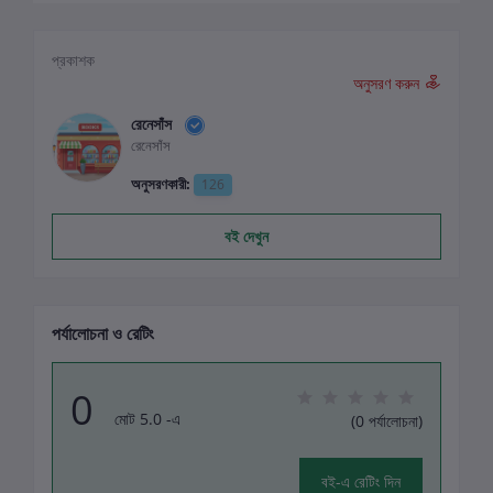
প্রকাশক
অনুসরণ করুন
রেনেসাঁস
রেনেসাঁস
অনুসরণকারী:
126
বই দেখুন
পর্যালোচনা ও রেটিং
0
মোট 5.0 -এ
(0 পর্যালোচনা)
বই-এ রেটিং দিন