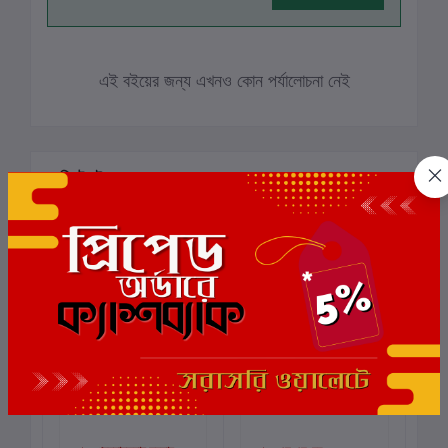
এই বইয়ের জন্য এখনও কোন পর্যালোচনা নেই
সংশ্লিষ্ট বই
দার্শনিক শহীদ সক্রেটিস
Jader Dekhechi
Sr
কার্টে যোগ করুন
কার্টে যোগ করুন
Bi
Sh