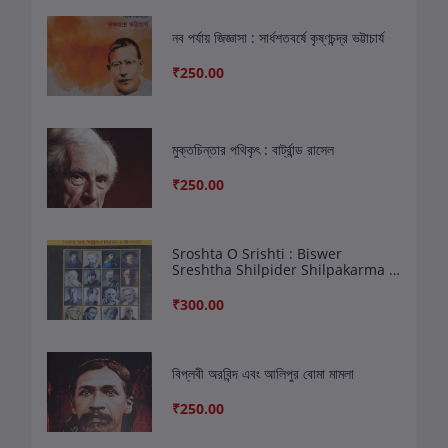
নব পর্যায় জিজ্ঞাসা : সার্ধশতবর্ষে কৃষ্ণচন্দ্র ভট্টাচার্য
₹250.00
মুক্তচিন্তার পথিকৃৎ : বার্ট্রান্ড রাসেল
₹250.00
Sroshta O Srishti : Biswer
Sreshtha Shilpider Shilpakarma O
Jibankatha
₹300.00
বিপ্লবী অরবিন্দ এবং আলিপুর বোমা মামলা
₹250.00