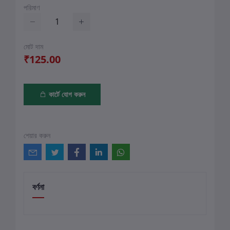
পরিমাণ
মোট দাম
₹125.00
কার্টে যোগ করুন
শেয়ার করুন
বর্ণনা