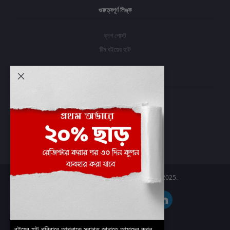
গুরুত্বপূর্ণ লিঙ্ক
ব্লগ পোস্ট
টিম বইয়ের হাট
আমার অ্যাকাউন্ট
প্রবেশ করুন
অর্ডার ইতিহাস
আমার ইচ্ছাগুলি
অর্ডার ট্র্যাকিং
Boier Haat™ | © All rights reserved 2025.
বইয়ের হাট পরিবারে আপনাকে স্বাগত জানাতে আমাদের কুপন -