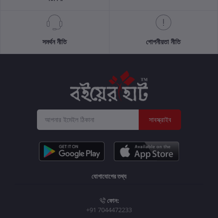
সমর্থন নীতি
গোপনীয়তা নীতি
সাবস্ক্রাইব
যোগাযোগের তথ্য
ফোন:
+91 7044472233