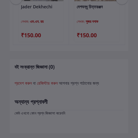
Jader Dekhechi
দেশবন্ধু চিত্তরঞ্জন
বিপ
কার্টে যোগ করুন
কার্টে যোগ করুন
বোম
লেখক:
এম.এন. রয়
লেখক:
সুজয় বসাক
লে
₹150.00
₹150.00
₹
বই সংক্রান্ত জিজ্ঞাসা (0)
প্রবেশ করুন
বা
রেজিস্টার করুন
আপনার প্রশ্ন পাঠানোর জন্য
অন্যান্য প্রশ্নাবলী
কেউ এখনো কোন প্রশ্ন জিজ্ঞাসা করেননি