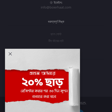
ইমেইল:
info@boierhaat.com
গুরুত্বপূর্ণ লিঙ্ক
ব্লগ পোস্ট
টিম বইয়ের হাট
আমার অ্যাকাউন্ট
প্রবেশ করুন
অর্ডার ইতিহাস
আমার ইচ্ছাগুলি
অর্ডার ট্র্যাকিং
Boier Haat™ | © All rights reserved 2025.