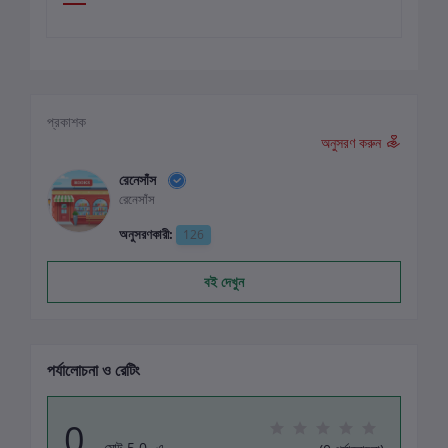
প্রকাশক
অনুসরণ করুন
রেনেসাঁস
রেনেসাঁস
অনুসরণকারী:
126
বই দেখুন
পর্যালোচনা ও রেটিং
0
মোট 5.0 -এ