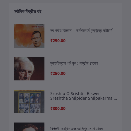
সর্বাধিক বিক্রীত বই
নব পর্যায় জিজ্ঞাসা : সার্ধশতবর্ষে কৃষ্ণচন্দ্র ভট্টাচার্য
₹250.00
মুক্তচিন্তার পথিকৃৎ : বার্ট্রান্ড রাসেল
₹250.00
Sroshta O Srishti : Biswer
Sreshtha Shilpider Shilpakarma O
Jibankatha
₹300.00
বিপ্লবী অরবিন্দ এবং আলিপুর বোমা মামলা