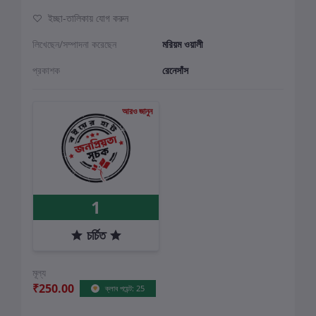
ইচ্ছা-তালিকায় যোগ করুন
লিখেছেন/সম্পাদনা করেছেন
মরিয়ম ওয়ালী
প্রকাশক
রেনেসাঁস
আরও জানুন
1
চর্চিত
মূল্য
₹250.00
ক্লাব পয়েন্ট: 25