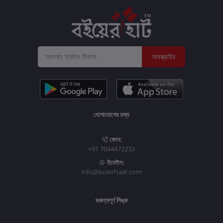
সাবস্ক্রাইব
যোগাযোগের তথ্য
ফোন:
+91 7044472233
ইমেইল:
info@boierhaat.com
গুরুত্বপূর্ণ লিঙ্ক