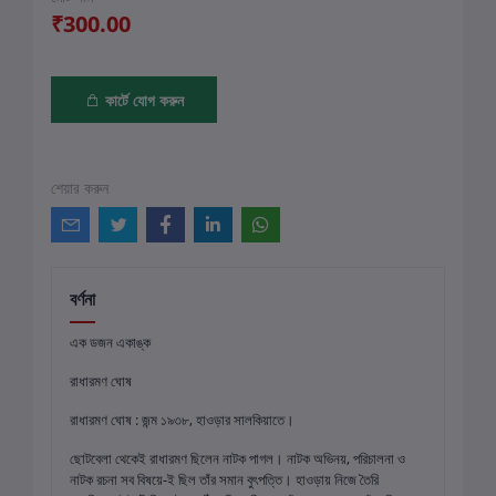
₹300.00
কার্টে যোগ করুন
শেয়ার করুন
বর্ণনা
এক ডজন একাঙ্ক
রাধারমণ ঘোষ
রাধারমণ ঘোষ : জন্ম ১৯৩৮, হাওড়ার সালকিয়াতে।
ছোটবেলা থেকেই রাধারমণ ছিলেন নাটক পাগল। নাটক অভিনয়, পরিচালনা ও
নাটক রচনা সব বিষয়ে-ই ছিল তাঁর সমান বুৎপত্তি। হাওড়ায় নিজে তৈরি