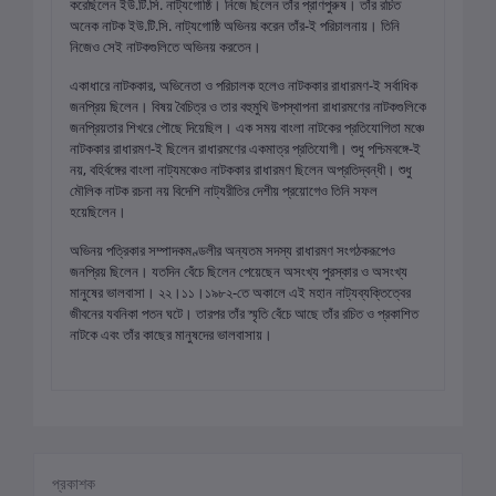
করেছিলেন ইউ.টি.সি. নাট্যগোষ্ঠি। নিজে ছিলেন তাঁর প্রাণপুরুষ। তাঁর রচিত
অনেক নাটক ইউ.টি.সি. নাট্যগোষ্ঠি অভিনয় করেন তাঁর-ই পরিচালনায়। তিনি
নিজেও সেই নাটকগুলিতে অভিনয় করতেন।
একাধারে নাটককার, অভিনেতা ও পরিচালক হলেও নাটককার রাধারমণ-ই সর্বাধিক
জনপ্রিয় ছিলেন। বিষয় বৈচিত্র ও তার বহুমুখি উপস্থাপনা রাধারমণের নাটকগুলিকে
জনপ্রিয়তার শিখরে পৌছে দিয়েছিল। এক সময় বাংলা নাটকের প্রতিযোগিতা মঞ্চে
নাটককার রাধারমণ-ই ছিলেন রাধারমণের একমাত্র প্রতিযোগী। শুধু পশ্চিমবঙ্গে-ই
নয়, বহির্বঙ্গের বাংলা নাট্যমঞ্চেও নাটককার রাধারমণ ছিলেন অপ্রতিদ্বন্ধী। শুধু
মৌলিক নাটক রচনা নয় বিদেশি নাট্যরীতির দেশীয় প্রয়োগেও তিনি সফল
হয়েছিলেন।
অভিনয় পত্রিকার সম্পাদকমণ্ডলীর অন্যতম সদস্য রাধারমণ সংগঠকরূপেও
জনপ্রিয় ছিলেন। যতদিন বেঁচে ছিলেন পেয়েছেন অসংখ্য পুরস্কার ও অসংখ্য
মানুষের ভালবাসা। ২২।১১।১৯৮২-তে অকালে এই মহান নাট্যব্যক্তিত্বের
জীবনের যবনিকা পতন ঘটে। তারপর তাঁর স্মৃতি বেঁচে আছে তাঁর রচিত ও প্রকাশিত
নাটকে এবং তাঁর কাছের মানুষদের ভালবাসায়।
প্রকাশক