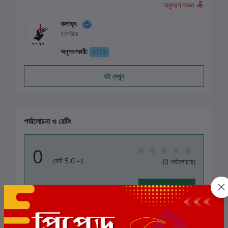
অনুসরণ করুন
কলাভৃৎ
বর্ণপরিচয়
অনুসরণকারী:
4133
বই দেখুন
পর্যালোচনা ও রেটিং
0
মোট 5.0 -এ
(0 পর্যালোচনা)
বই-এ রেটিং দিন