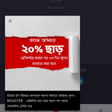
ব্লগ পোস্ট
টিম বইয়ের হাট
আমার অ্যাকাউন্ট
প্রবেশ করুন
অর্ডার ইতিহাস
আমার ইচ্ছাগুলি
অর্ডার ট্র্যাকিং
Boier Haat™ | © All rights reserved 2025.
বইয়ের হাট পরিবারে আপনাকে স্বাগত জানাতে আমাদের কুপন -
REGISTER - রেজিস্টার করে ক্রয় করলে পান প্রথম
কেনাকাটায় 20% ছাড়