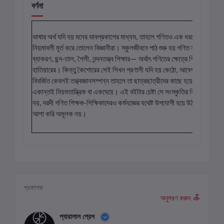
বর্ণনা
ভাষার অর্থ যদি হয় মনের ভাবপ্রকাশের মাধ্যম, তাহলে গণিতও এক ধরণের ভাষা, যে ভ
নিয়মাবলী মূর্ত করে তোলেন বিজ্ঞানীরা। স্কুলজীবনে পাঠ শুরু হয় গণিত নামক সেই
ব্যাকরণ, ছন্দ-তাল, শৈলী, নন্দনতত্ত্ব শিক্ষার— অর্থাৎ গণিতের ক্ষেত্রে শিক্ষা হয় কেবল
হাতিয়ারের। কিন্তু কৈশোরের সেই শিখন প্রণালী যদি হয় কেঠো, আবেগহীন, যদি হয় 
বিবর্জিত কেবলই তত্ত্বজ্ঞানসম্পন্ন তাহলে তা ছাত্রছাত্রীদের কাছে হয়ে ওঠে কঠিন, ভ
একান্তই নিয়মতান্ত্রিক বা একঘেয়ে। এই বইটার চেষ্টা সে সংস্কৃতির বিপ্রতীপে দাঁড়ান
নয়, দরদী গণিত শিক্ষক-শিক্ষিকাদেরও কর্মযজ্ঞের যথেষ্ট উপযোগী হয়ে উঠবে এই বইট
আশা করি অমূলক নয়।
প্রকাশক
অনুসরণ করুন
প্যারালাল প্রেস