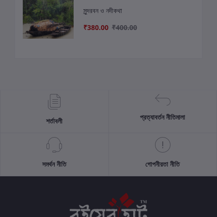
সুন্দরবন ও নদীকথা
₹380.00
₹400.00
প্রত্যাবর্তন নীতিমালা
শর্তাবলী
সমর্থন নীতি
গোপনীয়তা নীতি