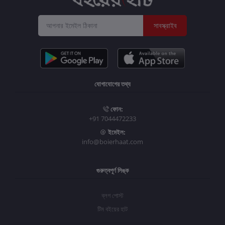
সাবস্ক্রাইব
যোগাযোগের তথ্য
ফোন:
+91 7044472233
ইমেইল:
info@boierhaat.com
গুরুত্বপূর্ণ লিঙ্ক
ব্লগ পোস্ট
টিম বইয়ের হাট