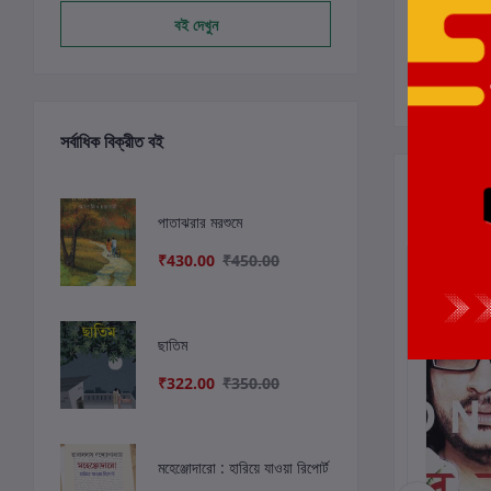
বই দেখুন
সর্বাধিক বিক্রীত বই
সংশ্লিষ্ট বই
পাতাঝরার মরশুমে
₹430.00
₹450.00
ছাড়
6%
ছাড়
5%
ছাড়
7%
ছাতিম
₹322.00
₹350.00
মহেঞ্জোদারো : হারিয়ে যাওয়া রিপোর্ট