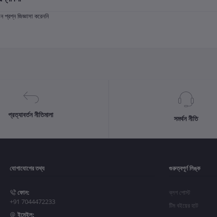
প্রশ্ন জিজ্ঞাসা করেননি
প্রত্যাবর্তন নীতিমালা
সমর্থন নীতি
যোগাযোগের তথ্য
গুরুত্বপূর্ণ লিঙ্ক
ফোন:
ব্লগ পোস্ট
+91 7044472233
টিম বইয়ের হাট
ইমেইল: