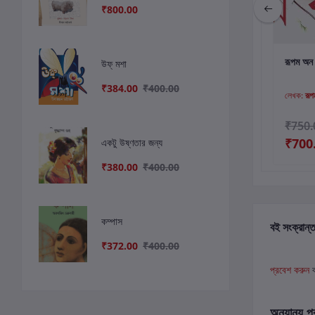
₹800.00
কার্টে যোগ করুন
কার্টে যোগ করুন
কার
শঙ্করনামা : বিশাখা ঘোষ
এই তো আমি
রূপম অন 
উফ্ মশা
₹384.00
₹400.00
লেখক:
বিশাখা ঘোষ
লেখক:
রূপম ইসলাম
লেখক:
রূ
₹500.00
₹600.00
₹750.
₹470.00
₹570.00
₹700
একটু উষ্ণতার জন্য
₹380.00
₹400.00
কম্পাস
বই সংক্রান্ত
₹372.00
₹400.00
প্রবেশ করুন
অন্যান্য প্