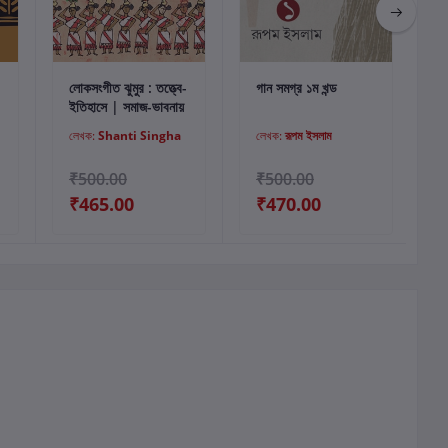
কার্টে যোগ করুন
কার্টে যোগ করুন
লোকসংগীত ঝুমুর : তত্ত্বে-
গান সমগ্র ১ম খন্ড
ব
ইতিহাসে | সমাজ-ভাবনায়
লেখক:
Shanti Singha
লেখক:
রূপম ইসলাম
₹500.00
₹500.00
₹465.00
₹470.00