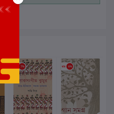
ালোচনা নেই
ছাড়
7%
ছাড়
6%