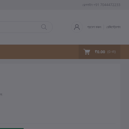
হেল্পলাইন
+91 7044472233
প্রবেশ করুন
রেজিস্ট্রেশান
₹0.00
(
0
বই)
ুন