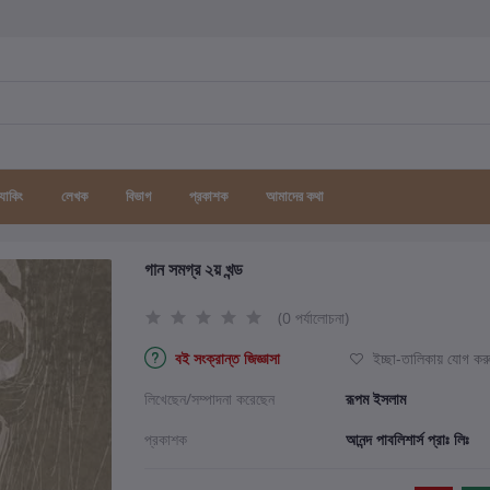
র্যাকিং
লেখক
বিভাগ
প্রকাশক
আমাদের কথা
গান সমগ্র ২য় খন্ড
(0 পর্যালোচনা)
বই সংক্রান্ত জিজ্ঞাসা
ইচ্ছা-তালিকায় যোগ কর
লিখেছেন/সম্পাদনা করেছেন
রূপম ইসলাম
প্রকাশক
আনন্দ পাবলিশার্স প্রাঃ লিঃ