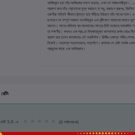
আবিষ্কৃত হয়! তাঁর আবিষ্কার সফল হয়েছে, এখন তা সর্বজনস্বীকৃত। …এ
প্রকাশ করে তাঁর শ্রোতাদের মুগ্ধ করছেন না শুধু, করছেন ক্রুদ্ধ, বিচলি
তরুণীরা সত্যিই কীভাবে উন্মত্ত হয়ে দাঁড়িয়ে উঠছেন তাঁর গানের সঙ্গে। এ 
চলেছেন তা সম্পূর্ণ অজ্ঞাত অনাবিষ্কৃত এক দৃষ্টিকোণ আমাদের সামনে তু
আনেন। গানের কবিতায় শব্দ ব্যবহারের ক্ষেত্রে তিনি সজোরে তথাকথিত ‘অপ
তা লক্ষণীয়। কখনও এক প্রচণ্ড ধিক্কারযুক্ত ভালবাসায় রূপম ভেঙে দি
ক্রমশ বয়ে চলেন কলকাতার এই অরফিউস। শিল্পীর একান্ত গভীর গোপন, ন
নিজেই। অত্যন্ত সচেতনভাবে, সন্তর্পণে। রূপমের সে চেষ্টা সার্থক এক
প্রজন্মের কাছে এক আবিষ্কার।
 রেটিং
মোট 5.0 -এ
(0 পর্যালোচনা)