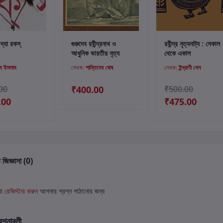
্টে যোগ করুন
কার্টে যোগ করুন
কার্টে যোগ করুন
দ্যা রকস্
গুরুদেব রবীন্দ্রনাথ ও
রবীন্দ্র নৃত্যনাট্য : সেকাল
আধুনিক ভারতীয় নৃত্য
থেকে একাল
পম ইসলাম
লেখক:
শান্তিদেব ঘোষ
লেখক:
ইন্দ্রাণী সেন
00
₹400.00
₹500.00
.00
₹475.00
 জিজ্ঞাসা (0)
বা
রেজিস্টার করুন
আপনার প্রশ্ন পাঠানোর জন্য
রশ্নাবলী