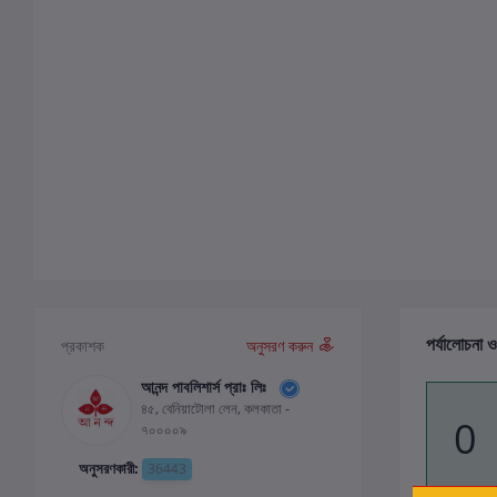
পর্যালোচনা ও
প্রকাশক
অনুসরণ করুন
আনন্দ পাবলিশার্স প্রাঃ লিঃ
৪৫, বেনিয়াটোলা লেন, কলকাতা -
0
৭০০০০৯
অনুসরণকারী:
36443