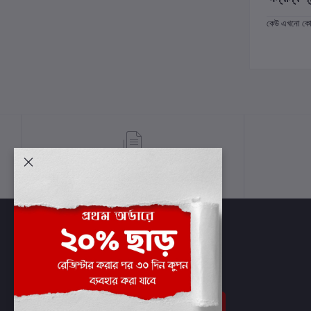
কেউ এখনো কোন 
শর্তাবলী
সাবস্ক্রাইব