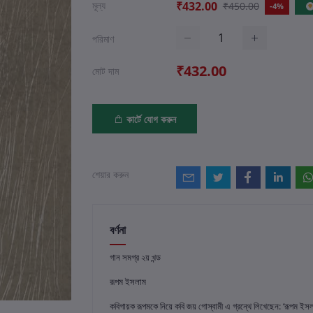
মূল্য
₹432.00
₹450.00
-4%
পরিমাণ
₹432.00
মোট দাম
কার্টে যোগ করুন
শেয়ার করুন
বর্ণনা
গান সমগ্র ২য় খন্ড
রূপম ইসলাম
কবিগায়ক রূপমকে নিয়ে কবি জয় গোস্বামী এ গ্রন্থে লিখেছেন: ‘রূপম ইসলাম সম