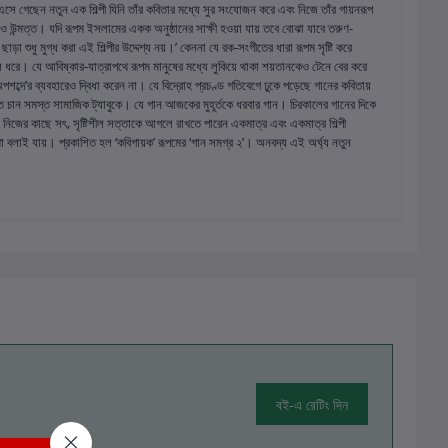
সে গেছেন নতুন এক শিল্পী যিনি তাঁর কবিতার মধ্যে সুর সংযোজন করে এবং নিজে তাঁর গায়নরূপ
ত ও উন্মত্ত। যদি রূপম ইসলামের একক অনুষ্ঠানের সাক্ষী হওয়া যায় তবে বোঝা যাবে তরুণ-
ছাড়া শুধু মুগ্ধ করা এই শিল্পীর উদ্দেশ্য নয়।’ কেননা যে রক-সংগীতের ধারা রূপম সৃষ্টি করে
লে ধরে। যে আবিষ্কার-যাত্রাপথে রূপম মানুষের মধ্যে লুকিয়ে থাকা শয়তানকেও টেনে বের করে
শব্দে’র ব্যবহারেও দ্বিধা করেন না। যে বিদ্রোহ প্রচণ্ড গতিবেগে ঢুকে পড়েছে গানের কবিতায়
তে চান সমস্ত সামাজিক ট্যাবুকে। যে গান আজকের মুহূর্তকে ধরবার গান। চিরকালের গানের দিকে
িজের কাছে সৎ, সৃষ্টিশীল সত্তাকে আগলে রাখতে পারেন একমাত্র এবং একমাত্র শিল্পী
থা বলাই যায়। প্রকাশিত হল ‘কবিগায়ক’ রূপমের ‘গান সমগ্র ২’। অনবদ্য এই অর্ঘ্য নতুন
বই-এ রেটিং দিন