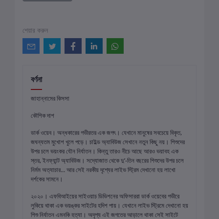
শেয়ার করুন
বর্ণনা
জাহান্নামের কিসসা
কৌশিক দাশ
ডার্ক ওয়েব। অন্ধকারের গভীরতর এক জগৎ। যেখানে মানুষের সবচেয়ে বিকৃত,
জঘন্যতম মুখোশ খুলে পড়ে। চাইল্ড অ্যাবিউজ সেখানে নতুন কিছু নয়। শিশুদের
উপর চলে ভয়ংকর যৌন নির্যাতন। কিন্তু তারও নীচে আছে আরও ভয়াবহ এক
স্তর, ইনফ্যান্ট অ্যাবিউজ। সদ্যোজাত থেকে দু’-তিন বছরের শিশুদের উপর চলে
নির্মম অত্যাচার... আর সেই নরকীয় দৃশ্যের লাইভ স্ট্রিম দেখানো হয় লাখো
দর্শকের সামনে।
২০২০। এফবিআইয়ের সাইওয়াচ ডিভিশনের অফিসাররা ডার্ক ওয়েবের গভীরে
লুকিয়ে থাকা এক ভয়ঙ্কর সাইটের হদিশ পায়। যেখানে লাইভ স্ট্রিমে দেখানো হয়
শিশু নির্যাতন এমনকি হত্যা। অদৃশ্য এই জগতের আড়ালে থাকা সেই সাইটে