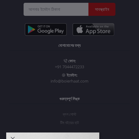
সাবস্ক্রাইব
যোগাযোগের তথ্য
ফোন:
+91 7044472233
ইমেইল:
info@boierhaat.com
গুরুত্বপূর্ণ লিঙ্ক
ব্লগ পোস্ট
টিম বইয়ের হাট