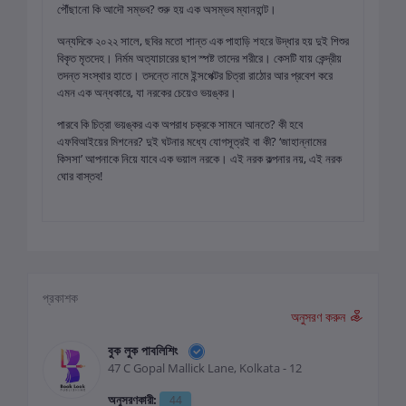
পৌঁছানো কি আদৌ সম্ভব? শুরু হয় এক অসম্ভব ম্যানহান্ট।
অন্যদিকে ২০২২ সালে, ছবির মতো শান্ত এক পাহাড়ি শহরে উদ্ধার হয় দুই শিশুর
বিকৃত মৃতদেহ। নির্মম অত্যাচারের ছাপ স্পষ্ট তাদের শরীরে। কেসটি যায় কেন্দ্রীয়
তদন্ত সংস্থার হাতে। তদন্তে নামে ইন্সপেক্টর চিত্রা রাঠোর আর প্রবেশ করে
এমন এক অন্ধকারে, যা নরকের চেয়েও ভয়ঙ্কর।
পারবে কি চিত্রা ভয়ঙ্কর এক অপরাধ চক্রকে সামনে আনতে? কী হবে
এফবিআইয়ের মিশনের? দুই ঘটনার মধ্যে যোগসূত্রই বা কী? ‘জাহান্নামের
কিসসা’ আপনাকে নিয়ে যাবে এক ভয়াল নরকে। এই নরক কল্পনার নয়, এই নরক
ঘোর বাস্তব!
প্রকাশক
অনুসরণ করুন
বুক লুক পাবলিশিং
47 C Gopal Mallick Lane, Kolkata - 12
অনুসরণকারী:
44