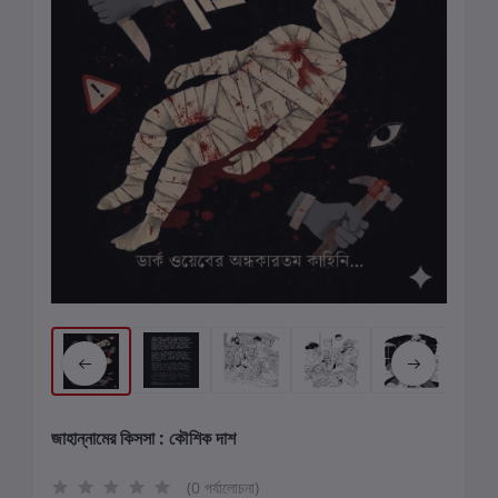
জাহান্নামের কিসসা : কৌশিক দাশ
(0 পর্যালোচনা)