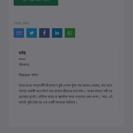
শেয়ার করুন
বর্ণনা
পাঁচকাহন
প্রিয়াঙ্কা পালিত
মানব মনের অন্তর্ভেদী বিশ্লেষণে বুঝি লেখক খুঁজে পায় রচনার খোরাক, তার সাথে
অবশ্য অঙ্গাঙ্গী ভাবে মিশে যায় বাস্তব জীবনের নানা দিক। আবার কখনো সঙ্গী হয়
রহস্যের বুনোট, ভৌতিক আবহ বা কাল্পনিক অথচ সত্যসম কোন জগৎ। আর, এই
ভাবেই বুঝি তৈরি হয় এক একটি মনচোরা সাহিত্য।