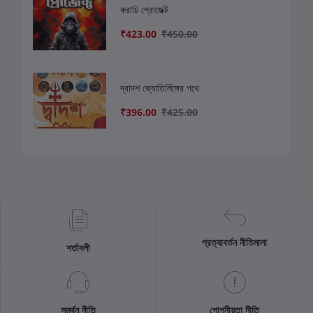
করাচি প্রোজেক্ট
₹423.00
₹450.00
দ্বাদশ জ্যোতির্লিঙ্গের পথে
₹396.00
₹425.00
প্রত্যাবর্তন নীতিমালা
শর্তাবলী
সমর্থন নীতি
গোপনীয়তা নীতি