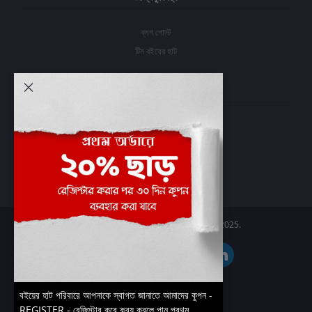
ব্লগ পোস্ট
টিম বইয়ের হাট
আমার অ্যাকাউন্ট
প্রবেশ করুন
অর্ডার ইতিহাস
আমার ইচ্ছাগুলি
অর্ডার ট্র্যাকিং
Boier Haat™ | © All rights reserved 2025.
বইয়ের হাট পরিবারে আপনাকে স্বাগত জানাতে আমাদের কুপন -
REGISTER - রেজিস্টার করে ক্রয় করলে পান প্রথম