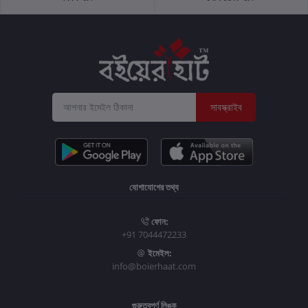
সাবস্ক্রাইব
যোগাযোগের তথ্য
ফোন:
+91 7044472233
ইমেইল:
info@boierhaat.com
গুরুত্বপূর্ণ লিঙ্ক