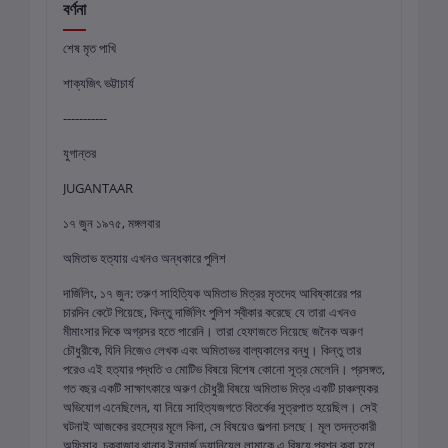
বর্ণনা
শেষ মৃত পাখি
শাক্যজিৎ ভট্টাচার্য
-----------
যুগান্তর
JUGΑΝΤΑAR
১৭ জুন ১৯৭৫, মঙ্গলবার
অমিতাভ হত্যায় এখনও অন্ধকারে পুলিশ
দার্জিলিং, ১৭ জুন: তরুণ সাহিত্যিক অমিতাভ মিত্রর মৃতদেহ আবিষ্কারের পর
চারদিন কেটে গিয়েছে, কিন্তু দার্জিলিং পুলিশ স্বীকার করেছে যে তারা এখনও
মীমাংসার দিকে অগ্রসর হতে পারেনি। তারা হেফাজতে নিয়েছে জনৈক অরুণ
চৌধুরীকে, যিনি নিজেও লেখক এবং অমিতাভর বাল্যকালের বন্ধু। কিন্তু তার
পরেও এই হত্যার পদ্ধতি ও মোটিভ বিষয়ে বিশেষ কোনো সূত্র মেলেনি। প্রসঙ্গত,
গত বছর একটি সাক্ষাৎকারে অরুণ চৌধুরী বিষয়ে অমিতাভ মিত্র একটি চাঞ্চল্যকর
অভিযোগ এনেছিলেন, যা নিয়ে সাহিত্যজগতে বিতর্কের সূত্রপাত হয়েছিল। সেই
ঘটনাই আজকের রহস্যের মূলে কিনা, সে বিষয়েও জল্পনা চলছে। মূল তদন্তকারী
অফিসার, চকবাজার থানার ইনচার্জ ড্যানিয়েল লামাকে এ বিষয়ে প্রশ্ন করা হলে