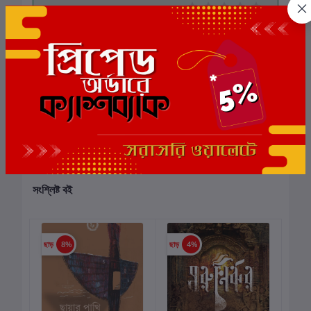
0
মোট 5.0 -এ
(0 পর্যালোচনা)
বই-এ রেটিং দিন
এই বইয়ের জন্য এখনও কোন পর্যালোচনা নেই
সংশ্লিষ্ট বই
ছাড়
8%
ছাড়
4%