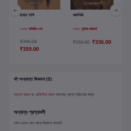
ছায়ার পাখি
মরুনির্ঝর
বৃক্
কার্টে যোগ করুন
কার্টে যোগ করুন
সূত
লেখক:
অভিজিৎ সেন
লেখক:
সুর্যনাথ ভট্টাধার্য
লে
00
₹390.00
₹336.00
₹
₹350.00
₹359.00
বই সংক্রান্ত জিজ্ঞাসা (0)
প্রবেশ করুন
বা
রেজিস্টার করুন
আপনার প্রশ্ন পাঠানোর জন্য
অন্যান্য প্রশ্নাবলী
কেউ এখনো কোন প্রশ্ন জিজ্ঞাসা করেননি