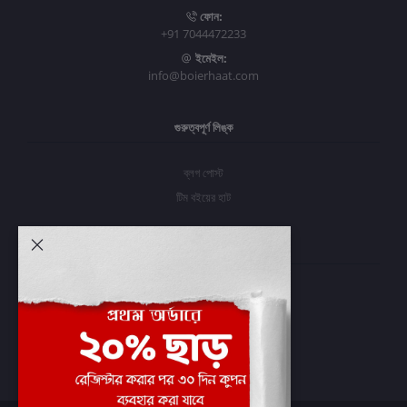
ফোন:
+91 7044472233
ইমেইল:
info@boierhaat.com
গুরুত্বপূর্ণ লিঙ্ক
ব্লগ পোস্ট
টিম বইয়ের হাট
আমার অ্যাকাউন্ট
প্রবেশ করুন
অর্ডার ইতিহাস
আমার ইচ্ছাগুলি
অর্ডার ট্র্যাকিং