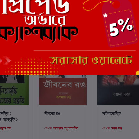
্টে যোগ করুন
কার্টে যোগ করুন
কার্টে যোগ করুন
াভস্কি :
জীবনের রঙ
স্বীকারোক্তি
 প্রস্তুতি ১
সুন্দর দাস
লেখক:
জগন্নাথ বসু সম্পাদিত
লেখক:
রঞ্জন ভঞ্জ