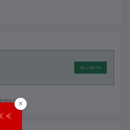
বই-এ রেটিং দিন
ালোচনা নেই