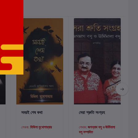
কার্টে যোগ করুন
কার্টে যোগ করুন
সময়ই শেষ কথা
সেরা শ্রুতি সংগ্রহ
লেখক:
মিথিলা মুখোপাধ্যায়
লেখক:
জগন্নাথ বসু ও ঊর্মিমালা
বসু সম্পাদিত