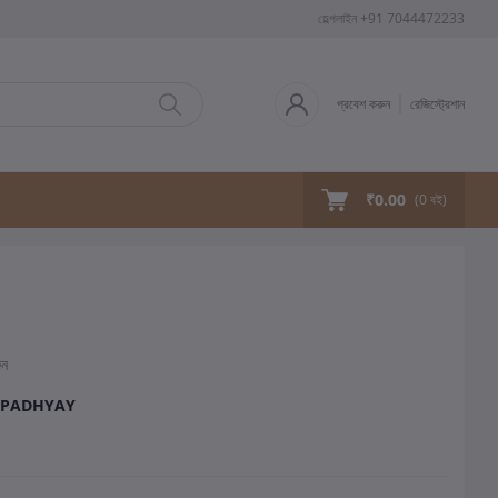
হেল্পলাইন
+91 7044472233
প্রবেশ করুন
রেজিস্ট্রেশান
₹0.00
(
0
বই)
ুন
OPADHYAY