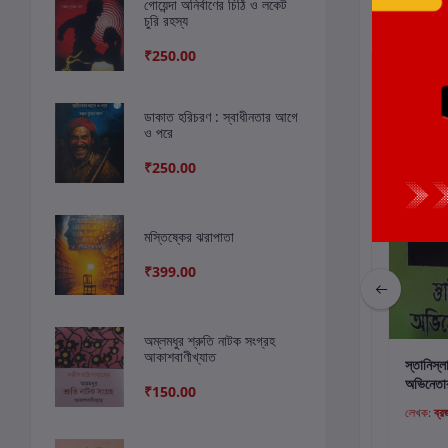
সংশ্লিষ্ট বই
গোয়েন্দা অনির্বাণের চিঠি ও লকেট
চুরি রহস্য
₹250.00
ছাড়
13%
ছাড়
8%
ডাকাত হরিচরণ : স্বাধীনতার আগে
ও পরে
₹250.00
মস্তিষ্কের ঝরাপাতা
₹399.00
অম্লমধুর শ্রুতি নাটক সংগ্রহ
আকাশবাণীখ্যাত
কার্টে যোগ করুন
কার্টে যোগ করুন
কার
রমাপ্রসাদ বণিক
সিনেমা : ছায়ার মায়ার
স্তানিস্ল
নাটকসমগ্র (প্রথম খণ্ড)
বিচিত্র রহস্য
অভিনেতার
₹150.00
লেখক:
রমাপ্রসাদ বণিক
লেখক:
নরেন্দ্র দেব
লেখক:
ব্রজ