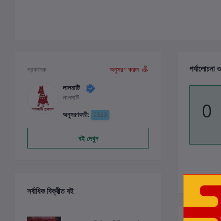
পর্যালোচনা ও
প্রকাশক
অনুসরণ করুন
লালমাটি
লালমাটি
0
অনুসরণকারী:
9323
বই দেখুন
সর্বাধিক বিক্রীত বই