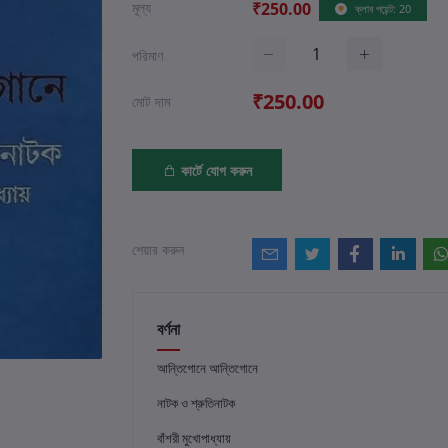
মূল্য
₹250.00
ক্লাব পয়েন্ট: 20
পরিমাণ
₹250.00
মোট দাম
কার্টে যোগ করুন
শেয়ার করুন
বর্ণনা
আন্তিগোনে আন্তিগোনে
নাটক ও শ্রুতিনাটক
বাঁশরী মুখোপাধ্যায়