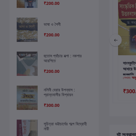
₹200.00
ভাষা ও শৈলী
₹200.00
হুতোম প্যাঁচার নক্শা : নকশার
আরশিতে
কার্টে যোগ করুন
কার্টে যোগ করুন
কার
নকশাল আন্দোলন ও বাংলা
আলোর পথে নারী
সাংস্কৃতি
কথাসাহিত্য
আধারে উত
₹200.00
জনজাতি
লেখক:
ফটিক চাঁদ ঘোষ
লেখক:
Tripti Biswas
লেখক:
অমৃ
নলিনী বেরার উপন্যাস :
₹500.00
₹350.00
₹300
প্রান্তবাসীর বিশ্বায়ন
₹480.00
₹300.00
সুচিত্রা ভট্টাচার্যের গল্পে বিদ্রোহী
নারী
বই সংক্রান্ত