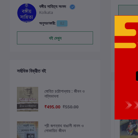
বঙ্গীয় সাহিত্য সংসদ
Kolkata
0
অনুসরণকারী:
82
বই দেখুন
সর্বাধিক বিক্রীত বই
সংশ্লিষ্ট বই
মোহিত চট্টোপাধ্যায় : জীবন ও
নাট্যভাবনা
₹495.00
₹550.00
ছাড়
4%
শ্রী জগন্নাথ বাঙালী মানস ও
লোকায়িত জীবন