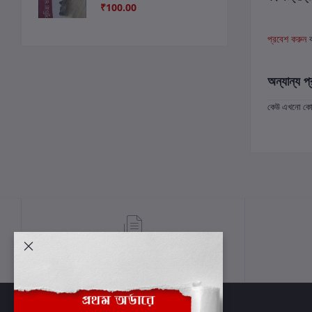
₹100.00
প্রবেশ করুন
অন্যান্য প্
কেউ এখনো কোন 
শর্তাবলী