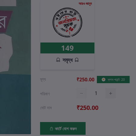
আরও জানুন
149
সমৃদ্ধ
মূল্য
₹250.00
ক্লাব পয়েন্ট: 20
পরিমাণ
₹250.00
মোট দাম
কার্টে যোগ করুন