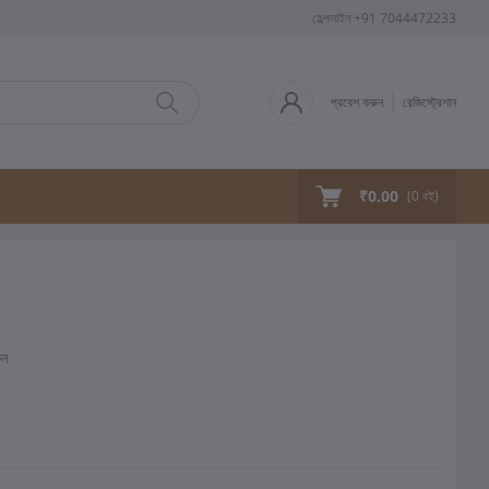
হেল্পলাইন
+91 7044472233
প্রবেশ করুন
রেজিস্ট্রেশান
₹0.00
(
0
বই)
ুন