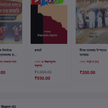
্টে যোগ করুন
কার্টে যোগ করুন
কার্টে যোগ করুন
ক বিবর্তনের
গল্পচর্চা
টিনের তলোয়ার ইস্পাতের
্তরবঙ্গের রাভা
তলোয়ার
তা সেনগুপ্ত দত্ত
লেখক:
ড. উজ্জ্বলকুমার
লেখক:
অপূর্ব দে (ড.)
মজুমদার
.00
₹1,000.00
₹200.00
₹930.00
 জিজ্ঞাসা (0)