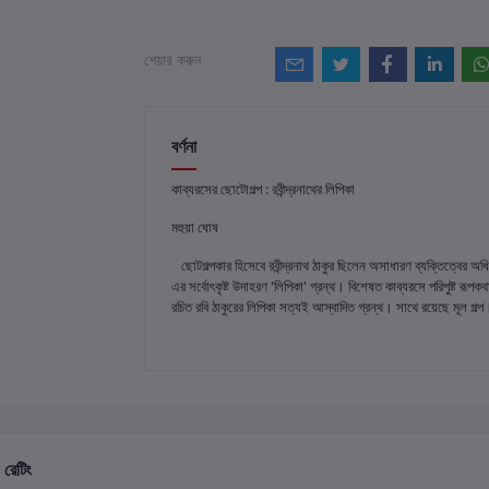
শেয়ার করুন
বর্ণনা
কাব্যরসের ছোটোগল্প : রবীন্দ্রনাথের লিপিকা
মহুয়া ঘোষ
ছোটগল্পকার হিসেবে রবীন্দ্রনাথ ঠাকুর ছিলেন অসাধারণ ব্যক্তিত্বের 
এর সর্বোৎকৃষ্ট উদাহরণ 'লিপিকা' গ্রন্থ। বিশেষত কাব্যরসে পরিপুষ্ট রূপক
রচিত রবি ঠাকুরের লিপিকা সত্যই আস্বাদিত গ্রন্থ। সাথে রয়েছে মূল গল্
 রেটিং