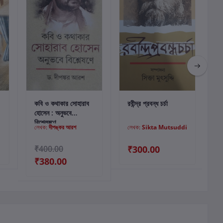
কার্টে যোগ করুন
কার্টে যোগ করুন
কবি ও কথাকার সোহারাব
রবীন্দ্র প্রবন্ধ চর্চা
আ
হোসেন : অনুভবে
ব
বিশ্লেষণে
লেখক:
দীপঙ্কর আরশ
লেখক:
Sikta Mutsuddi
₹400.00
₹300.00
₹380.00