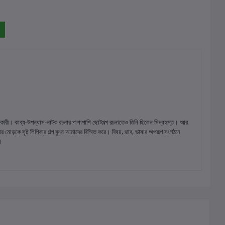
অধিকারী। কাব্য-উপন্যাস-নাটক রচনার পাশাপাশি ছোটগল্প রচনাতেও তিনি ছিলেন সিদ্ধহস্ত। আর
থার মোড়কে সৃষ্ট লিপিকার গল্প বুনন আমাদের বিস্মিত করে। বিষয়, ভাব, ভাষার অপরূপ সংগঠনে
প।