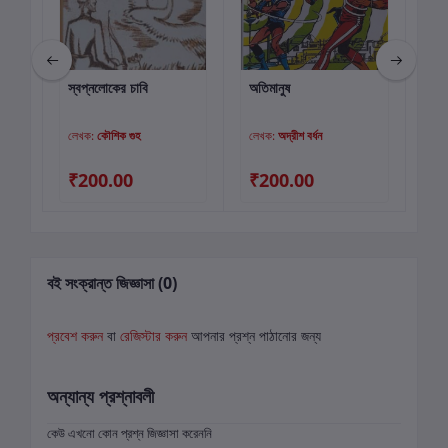
স্বপ্নলোকের চাবি
অতিমানুষ
ছোট
কার্টে যোগ করুন
কার্টে যোগ করুন
লেখক:
কৌশিক গুহ
লেখক:
অদ্রীশ বর্ধন
লে
₹200.00
₹200.00
₹4
বই সংক্রান্ত জিজ্ঞাসা (0)
প্রবেশ করুন
বা
রেজিস্টার করুন
আপনার প্রশ্ন পাঠানোর জন্য
অন্যান্য প্রশ্নাবলী
কেউ এখনো কোন প্রশ্ন জিজ্ঞাসা করেননি