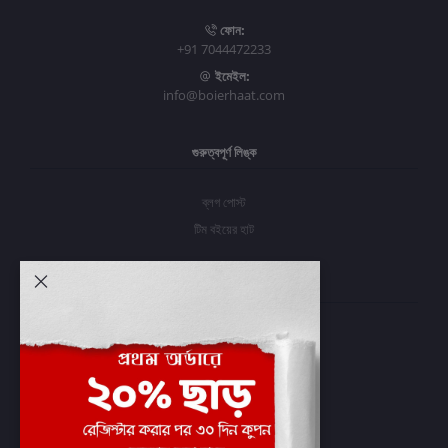
ফোন:
+91 7044472233
ইমেইল:
info@boierhaat.com
গুরুত্বপূর্ণ লিঙ্ক
ব্লগ পোস্ট
টিম বইয়ের হাট
আমার অ্যাকাউন্ট
প্রবেশ করুন
অর্ডার ইতিহাস
আমার ইচ্ছাগুলি
অর্ডার ট্র্যাকিং