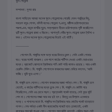
খুদে গোয়েন্দা
সম্পাদনা : সুগত রায়
বাংলা সাহিত্যে আমরা অনেক ক্ষুদে গোয়েন্দাদের পেয়েছি যেমন শরদিন্দুর বিনু,
সমরেশ বসুর গোগল, নলিনী দাসের গোয়েন্দা গণ্ডালু, ষষ্ঠীপদ চট্টোপাধ্যায়ের
পঞ্চপাণ্ডব, আনন্দ বাগচীর সুনন্দ, সদ্যপ্রয়াত হীরেন চট্টোপাধ্যায় সৃষ্টি করেছিলেন
দুটি ক্ষুদে গোয়েন্দা রাজা ও বিচকে। আশাপূর্ণা দেবীর ক্ষুদে গোয়েন্দা দুজন ট্যাঁপা ও
মদন। এইসব অনেক ক্ষুদে গোয়েন্দাদের নিয়েই এই বইটি।
-------------
গোগোল মি. গাঙ্গুলির সঙ্গে অন্য ঘরের ভিতরে ঢুকল। সেটা একটা শোবার
ঘর। ঘরের সঙ্গেই বাথরুম। এক পাশে কাঠের পার্টিশন দেওয়া একটা ঘেরাওয়ের
মধ্যে। ব্রাকেটে ঝোলানো ট্রাউজার শার্ট কোট শাড়ি জামাও রয়েছে। আর একটা
ড্রেসিং টেবিল। মি. গাঙ্গুলি গোগোলকে বাথরুমের দরজা দেখিয়ে বললেন, 'আমি
যাচ্ছি। তুমি ঘুরে এসো।'
মি. গাঙ্গুলি চলে গেলেন। গোগোল বাথরুমের দরজা পর্যন্ত গেল। মি. গাঙ্গুলি চলে
যেতেই, ও কাঠের পার্টিশনের মধ্যে ঢুকে গেল। মি. গাঙ্গুলি যে কোটটা পরে
গিয়েছিলেন, সেটা ওর চোখে পড়ল। প্রত্যেকটা পকেট হাতড়ে, সেই বুদ্ধ মূর্তি
পেল না। গোগোলের লজ্জা আর ভয় দুই হল। কিন্তু ওর বিশ্বাস একেবারে
অনড়। ও পাগলের মতো মি. গাঙ্গুলির সব ট্রাউজার আর কোটের পকেট হাতড়াতে
লাগল। শেষ পর্যন্ত একটা নীল জ্যাকেটের পকেটে হাত ঢোকাতেই, একটা
কাগজের প্যাকেট পাওয়া গেল। গোগোল প্যাকেটটা খুলতেই, বেরিয়ে পড়ল সেই