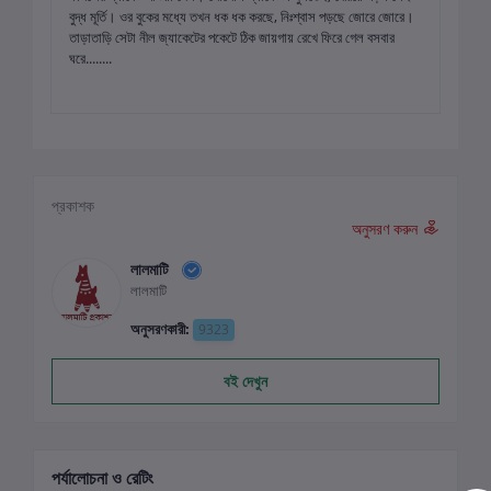
বুদ্ধ মূর্তি। ওর বুকের মধ্যে তখন ধক ধক করছে, নিঃশ্বাস পড়ছে জোরে জোরে।
তাড়াতাড়ি সেটা নীল জ্যাকেটের পকেটে ঠিক জায়গায় রেখে ফিরে গেল বসবার
ঘরে........
প্রকাশক
অনুসরণ করুন
লালমাটি
লালমাটি
অনুসরণকারী:
9323
বই দেখুন
পর্যালোচনা ও রেটিং