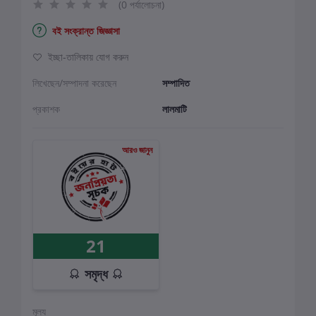
(0 পর্যালোচনা)
বই সংক্রান্ত জিজ্ঞাসা
ইচ্ছা-তালিকায় যোগ করুন
লিখেছেন/সম্পাদনা করেছেন
সম্পাদিত
প্রকাশক
লালমাটি
আরও জানুন
21
সমৃদ্ধ
মূল্য