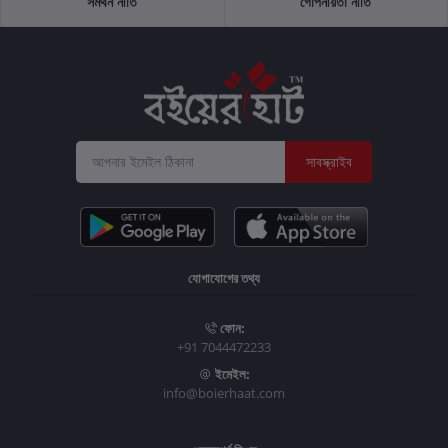
সমর্থন নীতি
গোপনীয়তা নীতি
সাবস্ক্রাইব
যোগাযোগের তথ্য
ফোন:
+91 7044472233
ইমেইল:
info@boierhaat.com