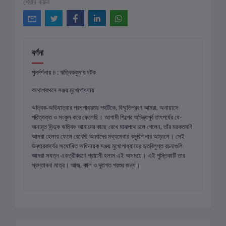
শেয়ার করুন
বর্ণনা
পুনর্দর্শনায় চ : ঋত্বিককুমার ঘটক
কথোপকথনে সঞ্জয় মুখোপাধ্যায়
ঋত্বিক-অভিযাত্রার পরশপাথরময় পথটিকে, বিস্মৃতিপ্রবণ আমরা, অনায়াসে
পরিত্যক্ত ও সংকুল করে ফেলেছি। আগামী শিল্পের অচিন্ত্যপূর্ব তাৎপর্যের যে-
অনাদৃত সিন্দুক ঋত্বিক আমাদের কাছে রেখে মাঝপথে চলে গেলেন, তাঁর মরকতমণি
আমরা হেলায় ফেলে রেখেছি আমাদের মধ্যমেধার কচুরিপানার আড়ালে। সেই
উদ্ধারকার্যের অঘোষিত অধিনায়ক সঞ্জয় মুখোপাধ্যায়ের হৃতবিলুপ্ত রচনাগুলি
আমরা সযত্ন একত্রীকরণে প্রয়াসী হলাম এই অসময়ে। এই পুস্তিকাটি তার‌
প্রস্তাবনা মাত্র। আজ, কাল ও দূরাগত পরশুর জন্য।