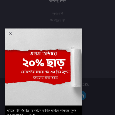
গুরুত্বপূর্ণ লিঙ্ক
ব্লগ পোস্ট
টিম বইয়ের হাট
আমার অ্যাকাউন্ট
প্রবেশ করুন
অর্ডার ইতিহাস
আমার ইচ্ছাগুলি
অর্ডার ট্র্যাকিং
Boier Haat™ | © All rights reserved 2025.
বইয়ের হাট পরিবারে আপনাকে স্বাগত জানাতে আমাদের কুপন -