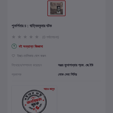
পুনর্দর্শনায় চ : ঋত্বিককুমার ঘটক
(0 পর্যালোচনা)
বই সংক্রান্ত জিজ্ঞাসা
ইচ্ছা-তালিকায় যোগ করুন
লিখেছেন/সম্পাদনা করেছেন
সঞ্জয় মুখোপাধ্যায় প্রফ. জে.ইউ
প্রকাশক
লোক সেবা শিবির
আরও জানুন