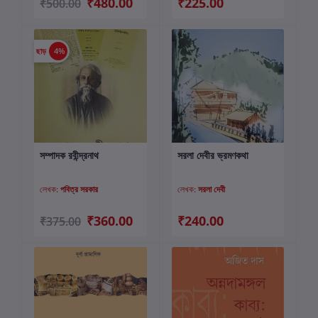
₹480.00
₹225.00
₹500.00
ছাড়
4%
সম্পাদক রবীন্দ্রনাথ
সরলা দেবীর ভ্রমণকথা
কার্টে যোগ করুন
কার্টে যোগ করুন
লেখক:
পবিত্র সরকার
লেখক:
সরলা দেবী
₹360.00
₹240.00
₹375.00