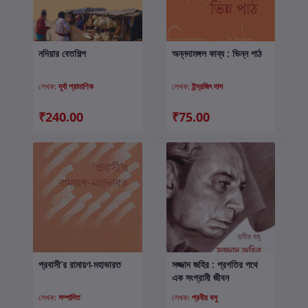
নদিয়ার বেতশিল্প
অন্নদামঙ্গল কাব্য : ভিন্ন পাঠ
কার্টে যোগ করুন
কার্টে যোগ করুন
লেখক:
দূর্বা প্রামাণিক
লেখক:
ইন্দ্রজিৎ দাস
₹240.00
₹75.00
প্রবাসী’র রামায়ণ-মহাভারত
সজ্জাদ জহির : প্রগতির পথে
কার্টে যোগ করুন
কার্টে যোগ করুন
এক সংগ্রামী জীবন
লেখক:
সম্পাদিত
লেখক:
প্রবীর বসু