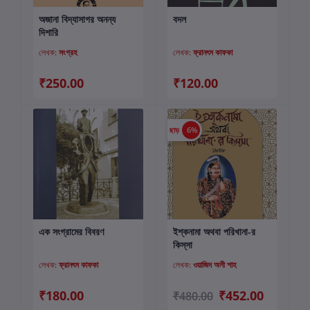
অজানা বিদ্যাসাগর অনন্য
বদল
কার্টে যোগ করুন
কার্টে যোগ করুন
দিশারি
লেখক:
সংগ্রহ
লেখক:
ফ্রানৎস কাফকা
₹250.00
₹120.00
ছাড়
6%
এক সংগ্রামের বিবরণ
ইশ্‌কনামা অথবা পরিখানা-র
কার্টে যোগ করুন
কার্টে যোগ করুন
কিস্‌সা
লেখক:
ফ্রানৎস কাফকা
লেখক:
ওয়াজিদ অলী শাহ
₹180.00
₹452.00
₹480.00