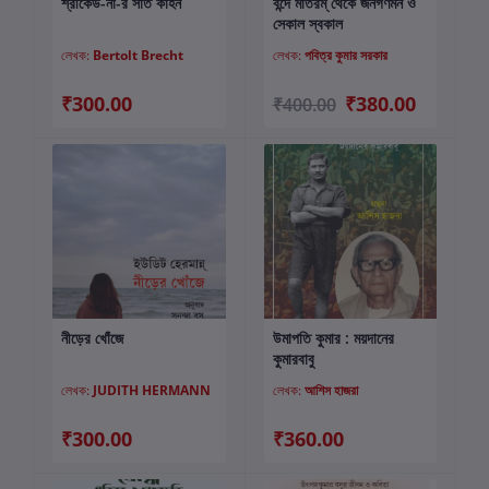
শ্রীকেউ-না-র সাত কাহন
বন্দে মাতরম্ থেকে জনগণমন ও
কার্টে যোগ করুন
কার্টে যোগ করুন
সেকাল স্বকাল
লেখক:
Bertolt Brecht
লেখক:
পবিত্র কুমার সরকার
₹300.00
₹380.00
₹400.00
নীড়ের খোঁজে
উমাপতি কুমার : ময়দানের
কার্টে যোগ করুন
কার্টে যোগ করুন
কুমারবাবু
লেখক:
JUDITH HERMANN
লেখক:
আশিস হাজরা
₹300.00
₹360.00