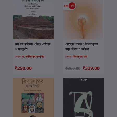
ছাড়
6%
অঙ্গ বঙ্গ কলিঙ্গের বৌদ্ধ ঐতিহ্য
রৌদ্রের পালক : উৎপলকুমার
কার্টে যোগ করুন
কার্টে যোগ করুন
ও সংস্কৃতি
বসুর জীবন ও কবিতা
লেখক:
ড. সর্বজিৎ যশ সম্পাদিত
লেখক:
শিবশঙ্কর পাল
₹250.00
₹339.00
₹360.00