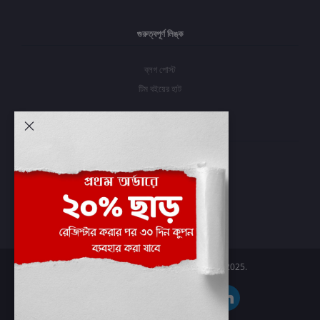
গুরুত্বপূর্ণ লিঙ্ক
ব্লগ পোস্ট
টিম বইয়ের হাট
আমার অ্যাকাউন্ট
প্রবেশ করুন
অর্ডার ইতিহাস
আমার ইচ্ছাগুলি
অর্ডার ট্র্যাকিং
Boier Haat™ | © All rights reserved 2025.