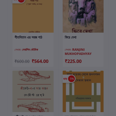
গীতবিতান এর সহজ পাঠ
ফিরে দেখা
কার্টে যোগ করুন
কার্টে যোগ করুন
লেখক:
দেবাশিস ভৌমিক
লেখক:
RANJINI
MUKHOPADHYAY
₹564.00
₹225.00
₹600.00
ছাড়
5%