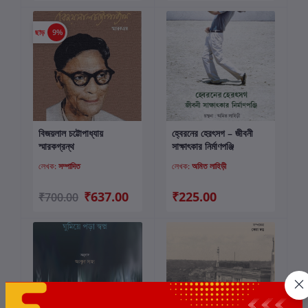
ছাড়
9%
বিজয়লাল চট্টোপাধ্যায়
হ্বেরনের হেরৎসগ – জীবনী
কার্টে যোগ করুন
কার্টে যোগ করুন
স্মারকগ্রন্থ
সাক্ষাৎকার নির্মাণপঞ্জি
লেখক:
সম্পাদিত
লেখক:
অমিত লাহিড়ী
₹637.00
₹225.00
₹700.00