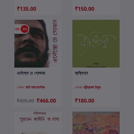
₹135.00
₹150.00
ছাড়
6%
এর্নেস্তো চে গ্যেভারা
ব্যক্তিত্ব
কার্টে যোগ করুন
কার্টে যোগ করুন
লেখক:
আই লাভরেতস্কি
লেখক:
রবীন্দ্রনাথ ঠাকুর
₹466.00
₹180.00
₹495.00