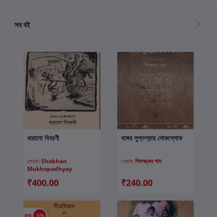
সব বই
ধারালো বিবরণী
বঙ্গের লুপ্তপ্রায় লোকশ্লোক
কার্টে যোগ করুন
কার্টে যোগ করুন
লেখক:
Shobhan
লেখক:
শিবশঙ্কর পাল
Mukhopadhyay
₹400.00
₹240.00
ছাড়
6%