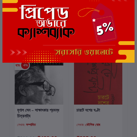
ঘুমিয়ে পড়া স্বপ্ন
উনিশ ও বিশ শতকের বাংলা :
কার্টে যোগ করুন
কার্টে যোগ করুন
বহুমাত্রিক আধারে
লেখক:
পাত্রিক মদিয়ানো
লেখক:
সম্পাদিত
₹150.00
₹300.00
ছাড়
4%
মৃণাল সেন – সাক্ষাৎকার প্রবন্ধ
চারটে দশের ঘণ্টা
কার্টে যোগ করুন
কার্টে যোগ করুন
চিত্রনাট্য
লেখক:
সম্পাদিত
লেখক:
কৌশিক ঘোষ