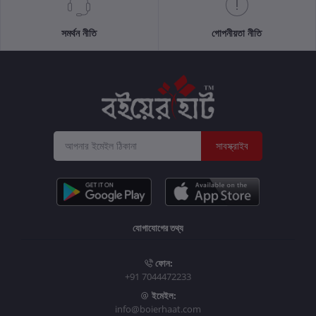
সমর্থন নীতি
গোপনীয়তা নীতি
সাবস্ক্রাইব
যোগাযোগের তথ্য
ফোন:
+91 7044472233
ইমেইল:
info@boierhaat.com