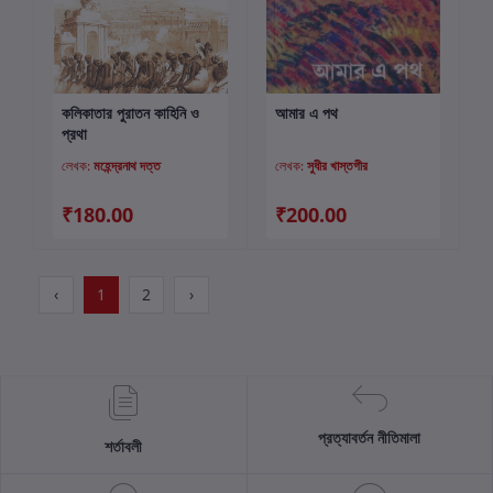
কলিকাতার পুরাতন কাহিনি ও
আমার এ পথ
কার্টে যোগ করুন
কার্টে যোগ করুন
প্রথা
লেখক:
মহেন্দ্রনাথ দত্ত
লেখক:
সুধীর খাস্তগীর
₹180.00
₹200.00
‹
1
2
›
প্রত্যাবর্তন নীতিমালা
শর্তাবলী