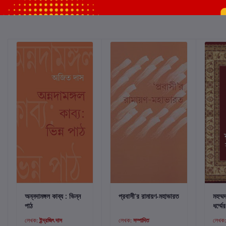
কার্টে যোগ করুন
কার্টে যোগ করুন
অন্নদামঙ্গল কাব্য : ভিন্ন
প্রবাসী’র রামায়ণ-মহাভারত
মহম্ম
পাঠ
ধর্ম্ম
লেখক:
ইন্দ্রজিৎ দাস
লেখক:
সম্পাদিত
লেখক