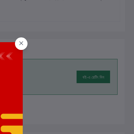
বই-এ রেটিং দিন
ালোচনা নেই