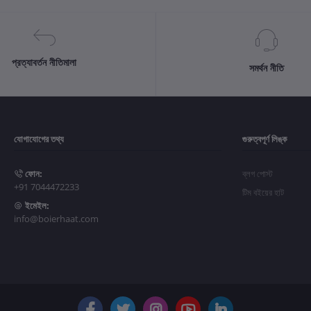
প্রত্যাবর্তন নীতিমালা
সমর্থন নীতি
যোগাযোগের তথ্য
গুরুত্বপূর্ণ লিঙ্ক
ফোন:
ব্লগ পোস্ট
+91 7044472233
টিম বইয়ের হাট
ইমেইল:
info@boierhaat.com