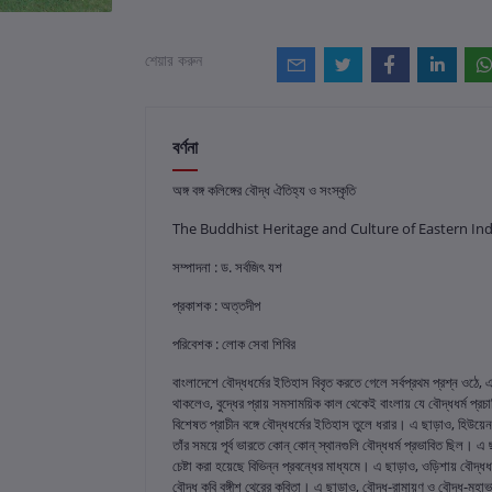
শেয়ার করুন
বর্ণনা
অঙ্গ বঙ্গ কলিঙ্গের বৌদ্ধ ঐতিহ্য ও সংস্কৃতি
The Buddhist Heritage and Culture of Eastern Ind
সম্পাদনা : ড. সর্বজিৎ যশ
প্রকাশক : অত্তদীপ
পরিবেশক : লোক সেবা শিবির
বাংলাদেশে বৌদ্ধধর্মের ইতিহাস বিবৃত করতে গেলে সর্বপ্রথম প্রশ্ন ওঠে
থাকলেও, বুদ্ধের প্রায় সমসাময়িক কাল থেকেই বাংলায় যে বৌদ্ধধর্ম প্রচা
বিশেষত প্রাচীন বঙ্গে বৌদ্ধধর্মের ইতিহাস তুলে ধরার। এ ছাড়াও, হিউয়েন
তাঁর সময়ে পূর্ব ভারতে কোন্ কোন্ স্থানগুলি বৌদ্ধধর্ম প্রভাবিত ছিল। 
চেষ্টা করা হয়েছে বিভিন্ন প্রবন্ধের মাধ্যমে। এ ছাড়াও, ওড়িশায় বৌ
বৌদ্ধ কবি বঙ্গীশ থেরের কবিতা। এ ছাড়াও, বৌদ্ধ-রামায়ণ ও বৌদ্ধ-মহাভা