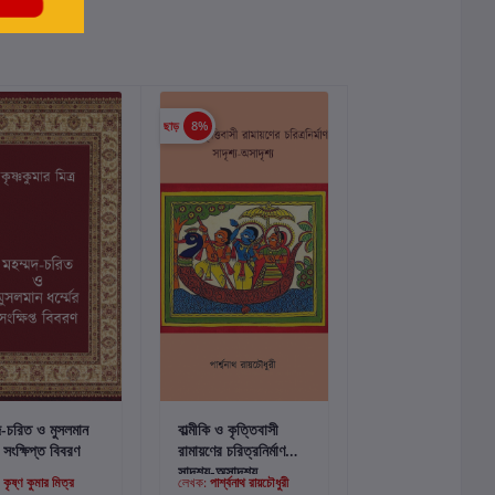
ছাড়
8%
কার্টে যোগ করুন
কার্টে যোগ করুন
দ-চরিত ও মুসলমান
বাল্মীকি ও কৃত্তিবাসী
ের সংক্ষিপ্ত বিবরণ
রামায়ণের চরিত্রনির্মাণ
সাদৃশ্য-অসাদৃশ্য
:
কৃষ্ণ কুমার মিত্র
লেখক:
পার্শ্বনাথ রায়চৌধুরী