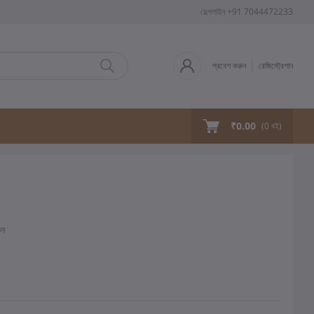
হেল্পলাইন
+91 7044472233
প্রবেশ করুন
রেজিস্ট্রেশান
₹0.00
(
0
বই)
ুন