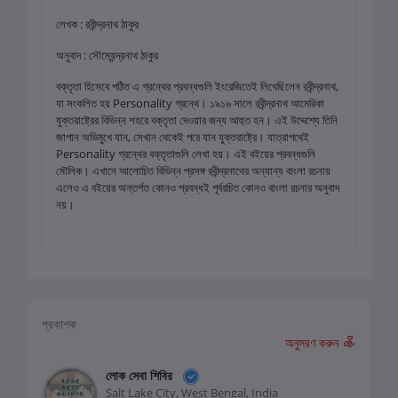
লেখক : রবীন্দ্রনাথ ঠাকুর
অনুবাদ : সৌম্যেন্দ্রনাথ ঠাকুর
বক্তৃতা হিসেবে পঠিত এ গ্রন্থের প্রবন্ধগুলি ইংরেজিতেই লিখেছিলেন রবীন্দ্রনাথ,
যা সংকলিত হয় Personality গ্রন্থে। ১৯১৬ সালে রবীন্দ্রনাথ আমেরিকা
যুক্তরাষ্ট্রের বিভিন্ন শহরে বক্তৃতা দেওয়ার জন্য আহুত হন। এই উদ্দেশ্যে তিনি
জাপান অভিমুখে যান, সেখান থেকেই পরে যান যুক্তরাষ্ট্রে। যাত্রাপথেই
Personality গ্রন্থের বক্তৃতাগুলি লেখা হয়। এই বইয়ের প্রবন্ধগুলি
মৌলিক। এখানে আলোচিত বিভিন্ন প্রসঙ্গ রবীন্দ্রনাথের অন্যান্য বাংলা রচনায়
এলেও এ বইয়ের অন্তর্গত কোনও প্রবন্ধই পূর্বরচিত কোনও বাংলা রচনার অনুবাদ
নয়।
প্রকাশক
অনুসরণ করুন
লোক সেবা শিবির
Salt Lake City, West Bengal, India