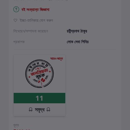
বই সংক্রান্ত জিজ্ঞাসা
ইচ্ছা-তালিকায় যোগ করুন
লিখেছেন/সম্পাদনা করেছেন
রবীন্দ্রনাথ ঠাকুর
প্রকাশক
লোক সেবা শিবির
আরও জানুন
11
সমৃদ্ধ
মূল্য