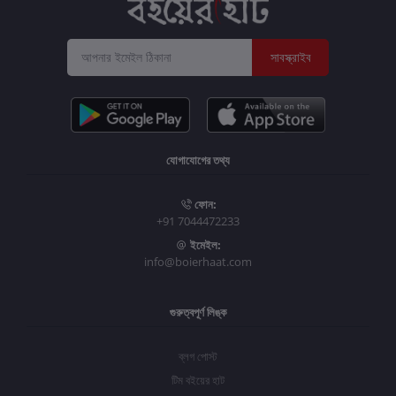
সাবস্ক্রাইব
যোগাযোগের তথ্য
ফোন:
+91 7044472233
ইমেইল:
info@boierhaat.com
গুরুত্বপূর্ণ লিঙ্ক
ব্লগ পোস্ট
টিম বইয়ের হাট