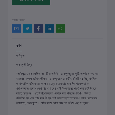
শেয়ার করুন
বর্ণনা
অবিস্মৃত
অরুন্ধতী মিশ্র
"অবিস্মৃত", এক জাতিস্মরের জীবনকাহিনী। তার পূর্বজন্মের স্মৃতি অস্পষ্ট হলেও বার
বার ছায়া ফেলে বর্তমান জীবনে। তার প্রভাবে তার জীবনে তৈরি হয় কিছু মানসিক
ও বাস্তবিক ঘটনার বেড়াজাল। ছত্রে ছত্রে তার মানসিক দায়বদ্ধতা ও
পরিপক্কতার প্রকাশ দেখা যায় এখানে। এই উপন্যাসের প্রতি পর্বে ফুটে উঠেছে
তারই অনুরণন। এই টানাপোড়েনের প্রভাবে তার জীবনের গতিপথ কীভাবে
পরিবর্তিত হয় এবং তার ফল কী হয় সেটা জানতে হলে অন্তত একবার পড়তে হবে
উপন্যাস, "অবিস্মৃত"। পাঠক হৃদয়ে আশা করি দাগ কাটবে এই উপন্যাস।