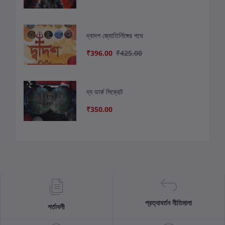
দ্বাদশ জ্যোতির্লিঙ্গের পথে
₹396.00
₹425.00
দ্য ডার্ক সিক্রেট
₹350.00
প্রত্যাবর্তন নীতিমালা
শর্তাবলী