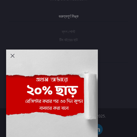
গুরুত্বপূর্ণ লিঙ্ক
ব্লগ পোস্ট
টিম বইয়ের হাট
আমার অ্যাকাউন্ট
প্রবেশ করুন
অর্ডার ইতিহাস
আমার ইচ্ছাগুলি
অর্ডার ট্র্যাকিং
Boier Haat™ | © All rights reserved 2025.