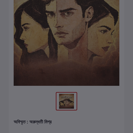
অবিস্মৃত : অরুন্ধতী মিশ্র