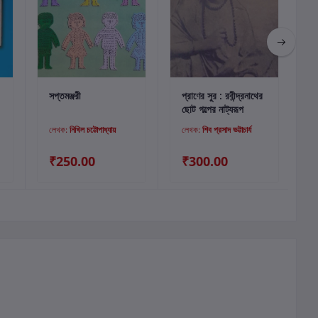
কার্টে যোগ করুন
কার্টে যোগ করুন
সপ্তমঞ্জরী
প্রাণের সুর : রবীন্দ্রনাথের
ছোট গল্পের নাট্যরূপ
লেখক:
নিখিল চট্টোপাধ্যায়
লেখক:
শিব প্রসাদ ভট্টাচার্য
₹250.00
₹300.00