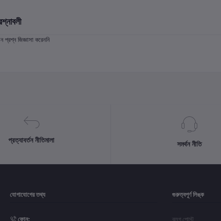
রশ্নাবলী
প্রশ্ন জিজ্ঞাসা করেননি
প্রত্যাবর্তন নীতিমালা
সমর্থন নীতি
যোগাযোগের তথ্য
গুরুত্বপূর্ণ লিঙ্ক
ফোন:
ব্লগ পোস্ট