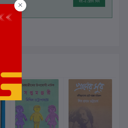
বই-এ রেটিং দিন
ালোচনা নেই
ছাড়