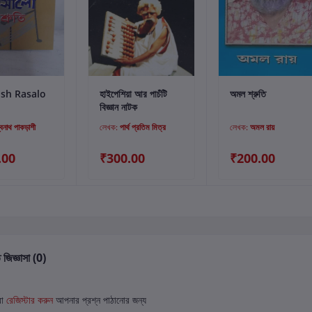
্টে যোগ করুন
কার্টে যোগ করুন
কার্টে যোগ করুন
sh Rasalo
হাইপেশিয়া আর পাচঁটি
অমল শ্রুতি
বিজ্ঞান নাটক
্বনাথ পাকড়াশী
লেখক:
পার্থ প্রতিম মিত্র
লেখক:
অমল রায়
.00
₹300.00
₹200.00
 জিজ্ঞাসা (0)
বা
রেজিস্টার করুন
আপনার প্রশ্ন পাঠানোর জন্য