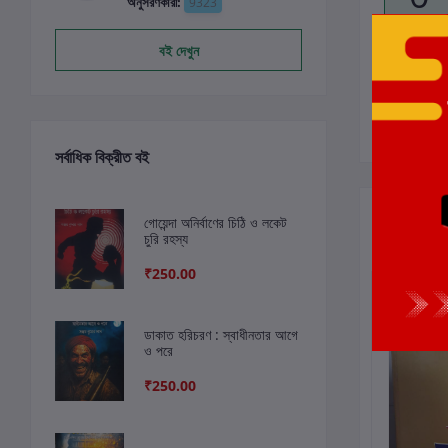
অনুসরণকারী:
9323
বই দেখুন
সর্বাধিক বিক্রীত বই
সংশ্লিষ্ট বই
গোয়েন্দা অনির্বাণের চিঠি ও লকেট
চুরি রহস্য
₹250.00
ডাকাত হরিচরণ : স্বাধীনতার আগে
ও পরে
₹250.00