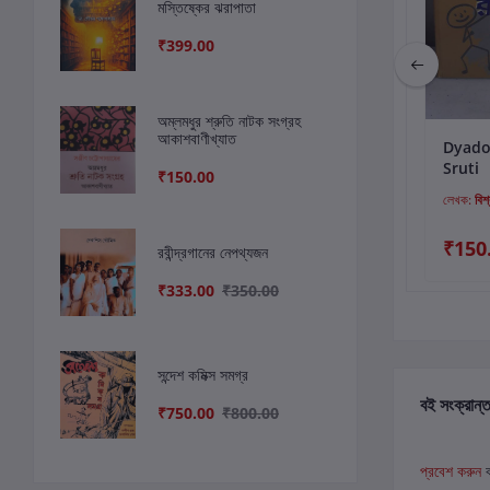
মস্তিষ্কের ঝরাপাতা
₹399.00
অম্লমধুর শ্রুতি নাটক সংগ্রহ
আকাশবাণীখ্যাত
কার্টে যোগ করুন
কার্টে যোগ করুন
কার
শ্রুতিনাটক : মানিক
হাসির নাটক সমগ্র :
Dyado
বন্দ্যোপাধ্যায়ের গল্প নিয়ে
নারায়ণ গঙ্গোপাধ্যায়
Sruti
₹150.00
নাটক
লেখক:
স্বপন গাঙ্গুলি
লেখক:
নারায়ণ গঙ্গোপাধ্যায়
লেখক:
বিশ
₹200.00
₹250.00
₹150
রবীন্দ্রগানের নেপথ্যজন
₹333.00
₹350.00
সন্দেশ কমিক্স সমগ্র
বই সংক্রান্ত
₹750.00
₹800.00
প্রবেশ করুন