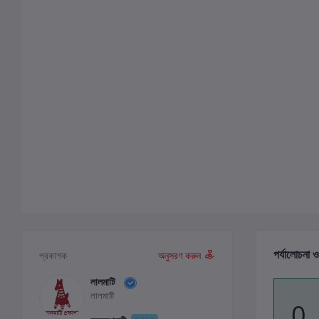
পর্যালোচনা ও
প্রকাশক
অনুসরণ করুন
লালমাটি
লালমাটি
0