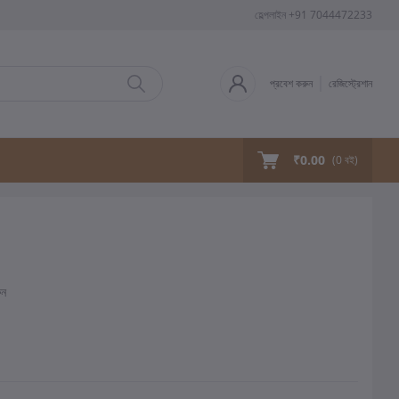
হেল্পলাইন
+91 7044472233
প্রবেশ করুন
রেজিস্ট্রেশান
₹0.00
(
0
বই)
ুন