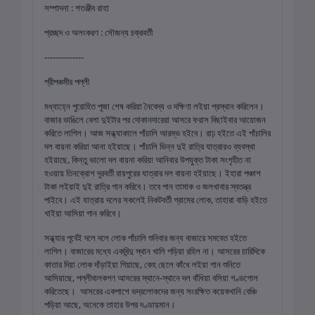
সম্পাদনা : শতঞ্জীব রাহা
প্রচ্ছদ ও অলংকরণ : সৌজন্য চক্রবর্তী
--------------
শ্রীপঞ্চমীর পল্লী
মধ্যাহ্নে পুরোহিত পূজা শেষ করিয়া নৈবেদ্য ও দক্ষিণা লইয়া প্রস্থান করিলেন।
বাজার ভাঙিলে বেলা দুইটার পর দোকানদারেরা আসরে ফরাস বিছাইবার আয়োজন
করিতে লাগিল। আজ সন্ধ্যাকালে পাঁচালি আরম্ভ হইবে। রাঢ় হইতে এই পাঁচালির
দল বায়না করিয়া আনা হইয়াছে। পাঁচালি ভিন্ন দুই রাত্রি যাত্রারও ব্যবস্থা
হইয়াছে, কিন্তু ভালো দল বায়না করিয়া আনিবার উপযুক্ত টাকা সংগৃহীত না
হওয়ায় তিনক্রোশ দূরবর্তী রায়পুরের যাত্রার দল বায়না হইয়াছে। ইহারা পঞ্চাশ
টাকা লইয়াই দুই রাত্রি গান করিবে। তবে পান তামাক ও জলখাবার স্বতন্ত্র
পাইবে। এই যাত্রায় দলের সকলেই নিকটবর্তী গ্রামের লোক, তাহারা বাড়ি হইতে
খাইয়া আসিয়া গান করিবে।
সন্ধ্যার পূর্বেই দলে দলে লোক পাঁচালি শুনিবার জন্য বাজারে সমবেত হইতে
লাগিল। বাজারের মধ্যে একবিন্দু স্থান খালি পড়িয়া রহিল না। আসরের চারিদিকে
কাতার দিয়া লোক দাঁড়াইয়া গিয়াছে, কেহ ছেলে কাঁধে লইয়া গান শুনিতে
আসিয়াছে, পল্লীবালকগণ আসরের স্থানে-স্থানে দল বাঁধিয়া বসিয়া গণ্ডগোল
করিতেছে। আসরের একপাশে ভদ্রলোকদের জন্য সংরক্ষিত কয়েকখানি বেঞ্চি
পড়িয়া আছে, অনেকে তাহার উপর দণ্ডায়মান।