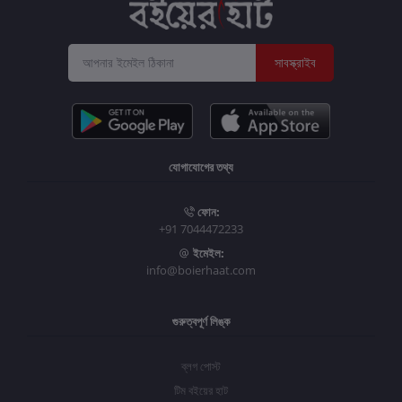
সাবস্ক্রাইব
যোগাযোগের তথ্য
ফোন:
+91 7044472233
ইমেইল:
info@boierhaat.com
গুরুত্বপূর্ণ লিঙ্ক
ব্লগ পোস্ট
টিম বইয়ের হাট