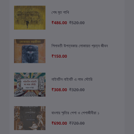
শেষ মৃত পাখি
₹486.00
₹520.00
শিলাবতী উপত্যকার লোকায়ত প্রত্ন জীবন
₹150.00
নাইনটিন নাইনটি এ লাভ স্টোরি
₹308.00
₹320.00
বাংলায় স্মৃতির পেশা ও পেশাজীবীরা ১
₹690.00
₹720.00