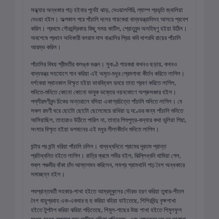
সন্ধ্যার অন্ধকার গাঢ় হইবার পূর্বেই ঝাড়, দেওয়ালগিরি, ল্যাম্প প্রভৃতি জ্বালিয়া
দেওয়া হইল। অল্পকাল পরে পাঁচালি দলের গায়কেরা বাদ্যযন্ত্রাদিসহ আসরে প্রবেশ
করিল। প্রথমে গৌরচন্দ্রিকায় কিছু সময় কাটিল, শ্রোতৃবৃন্দ অসহিষ্ণু হইয়া উঠিল।
অবশেষে প্রধান অধিকারী বলরাম দাস বাঙালির প্রিয় কবি দাশরথি রায়ের পাঁচালি
আরম্ভ করিল।
পাঁচালির বিষয় শ্রীমতীর কলঙ্ক ভঞ্জন। সুকণ্ঠ গায়করা কখনও ছড়ায়, কখনও
বাদ্যযন্ত্র সহযোগে গান করিয়া এই অমৃত-মধুর প্রেমগাথা কীর্তন করিতে লাগিল।
দর্শকেরা স্থানকাল বিস্মৃত হইয়া ভাববিহ্বল হৃদয়ে তাহা শ্রবণ করিতে লাগিল,
শুনিতে-শুনিতে কোনো কোনো ভাবুক ভক্তের নয়নকোণে অশ্রুসঞ্চার হইল।
পল্লীরমণীবৃন্দ চিকের অন্তরালে বসিয়া একাগ্রচিত্তে পাঁচালি শুনিতে লাগিল। যে
সকল রমণী ঘরে ছোটো ছোটো ছেলেমেয়ে রাখিয়া দু দণ্ডের জন্য পাঁচালি শুনিতে
আসিয়াছিল, তাহারাও উঠিতে পারিল না, তাহার শিশুপুত্র-কন্যার কথা ভুলিয়া গিয়া,
সংসার বিস্মৃত হইয়া ভগবানের এই মধুর লীলাকীর্তন শুনিতে লাগিল।
ঘন্টার পর ঘন্টা ধরিয়া পাঁচালি চলিল। বাদ্যধ্বনিতে গ্রামের দূরতম প্রান্ত
প্রতিধ্বনিত হইতে লাগিল। রাত্রি ক্রমে গভীর হইল, ঝিল্লিধ্বনি থামিয়া গেল,
শুক্ল পঞ্চমীর বাঁকা চাঁদ আস্তগমন করিলেন, সমগ্র গ্রামখানি গাঢ় নৈশ অন্ধকারে
সমাচ্ছন্ন হইল।
পথপ্রান্তবর্তী সহকার-শাখা হইতে আম্রমুকুলের সৌরভ হরণ করিয়া তুষার-শীতল
নৈশ বায়ুপ্রবাহ এক-একবার হু হু করিয়া বহিয়া যাইতেছে, শিশিরবিন্দু বৃক্ষশাখা
হইতে টুপটাপ করিয়া ঝরিয়া পড়িতেছে, শিমুল-গাছের উচ্চ শাখা হইতে শিমুলফুল
মধ্যে-মধ্যে ঝুপঝাপ শব্দে মাটিতে খসিয়া পড়িতেছে, এবং নক্ষত্রের দল দূর আকাশ