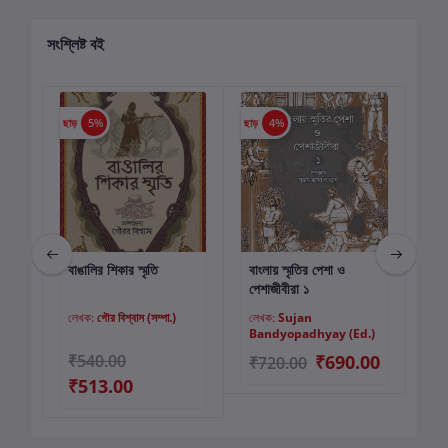
সংশ্লিষ্ট বই
ছাড়
5%
ছাড়
4%
ছাড়
বাঙালির শিকার স্মৃতি
বাংলায় স্মৃতির পেশা ও
মেস
কার্টে যোগ করুন
কার্টে যোগ করুন
পেশাজীবীরা ১
জী
লেখক:
গৌর বিশ্বাস (সম্পা.)
লেখক:
Sujan
লে
Bandyopadhyay (Ed.)
00
₹540.00
₹690.00
₹720.00
₹6
₹513.00