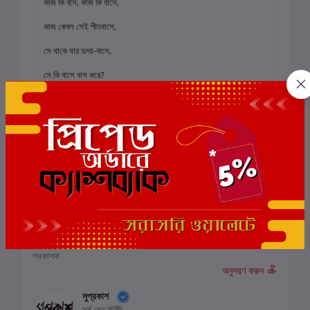
কাজ কি বাস, কাজ কি বাসে,
কাজ কেবল সেই পীতবাসে,
সে থাকে যার হৃদয়-বাসে,
সে কি বাসে বাস করে?
— শুনিয়া কোনো কোনো শ্রোতা দক্ষিণ হস্ত উর্ধ্বে তুলিয়া, তর্জনী ঘুরাইয়া ভাব
গদগদ কণ্ঠে উচ্চৈস্বরে বলিয়া উঠিল, 'সকলে কৃষ্ণানন্দে পূর্ণ করে একবার হরি
বলো!'—শত শত কণ্ঠের হরিধ্বনিতে সমগ্র গ্রামখানি পুনঃ পুনঃ প্রতিধ্বনিত
হইতে লাগিল।
প্রকাশক
অনুসরণ করুন
সুপ্রকাশ
সূর্য সেন স্ট্রীট