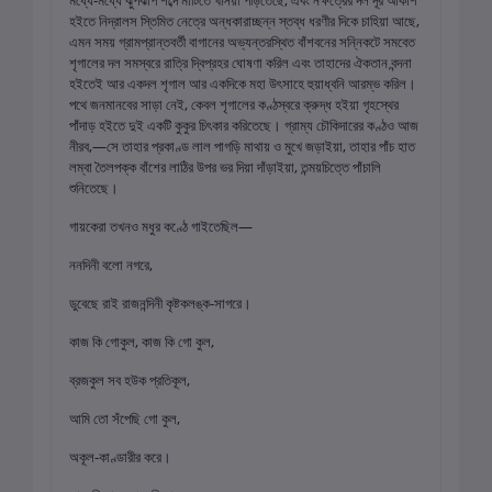
হইতে নিদ্রালস স্তিমিত নেত্রে অন্ধকারাচ্ছন্ন স্তব্ধ ধরণীর দিকে চাহিয়া আছে,
এমন সময় গ্রামপ্রান্তবর্তী বাগানের অভ্যন্তরস্থিত বাঁশবনের সন্নিকটে সমবেত
শৃগালের দল সমস্বরে রাত্রি দ্বিপ্রহর ঘোষণা করিল এবং তাহাদের ঐকতান বন্দনা
হইতেই আর একদল শৃগাল আর একদিকে মহা উৎসাহে হুয়াধ্বনি আরম্ভ করিল।
পথে জনমানবের সাড়া নেই, কেবল শৃগালের কণ্ঠস্বরে ক্রুদ্ধ হইয়া গৃহস্থের
পাঁদাড় হইতে দুই একটি কুকুর চিৎকার করিতেছে। গ্রাম্য চৌকিদারের কণ্ঠও আজ
নীরব,—সে তাহার প্রকাণ্ড লাল পাগড়ি মাথায় ও মুখে জড়াইয়া, তাহার পাঁচ হাত
লম্বা তৈলপক্ক বাঁশের লাঠির উপর ভর দিয়া দাঁড়াইয়া, তন্ময়চিত্তে পাঁচালি
শুনিতেছে।
গায়কেরা তখনও মধুর কণ্ঠে গাইতেছিল—
ননদিনী বলো নগরে,
ডুবেছে রাই রাজনন্দিনী কৃষ্টকলঙ্ক-সাগরে।
কাজ কি গোকুল, কাজ কি গো কুল,
ব্রজকুল সব হউক প্রতিকূল,
আমি তো সঁপেছি গো কুল,
অকূল-কাণ্ডারীর করে।