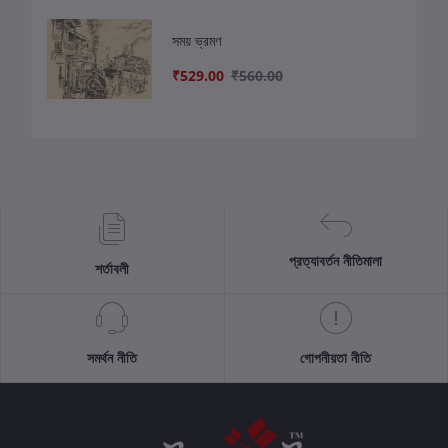
সময় ভ্রমণ
₹529.00
₹560.00
প্রত্যাবর্তন নীতিমালা
শর্তাবলী
সমর্থন নীতি
গোপনীয়তা নীতি