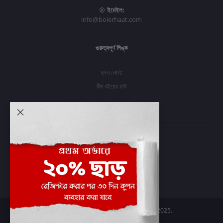
ইমেইল:
info@boierhaat.com
গুরুত্বপূর্ণ লিঙ্ক
ব্লগ পোস্ট
টিম বইয়ের হাট
আমার অ্যাকাউন্ট
প্রবেশ করুন
অর্ডার ইতিহাস
আমার ইচ্ছাগুলি
অর্ডার ট্র্যাকিং
Boier Haat™ | © All rights reserved 2025.