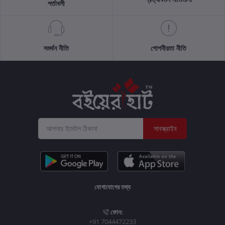
শর্তাবলী
সমর্থন নীতি
গোপনীয়তা নীতি
সাবস্ক্রাইব
যোগাযোগের তথ্য
ফোন:
+91 7044472233