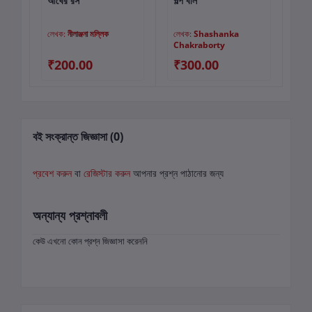
আখের রস
গল্প বলি
চাড
কার্টে যোগ করুন
কার্টে যোগ করুন
লেখক:
নীলাঞ্জনা মল্লিক
লেখক:
Shashanka
লে
Chakraborty
₹200.00
₹300.00
₹
বই সংক্রান্ত জিজ্ঞাসা (0)
প্রবেশ করুন
বা
রেজিস্টার করুন
আপনার প্রশ্ন পাঠানোর জন্য
অন্যান্য প্রশ্নাবলী
কেউ এখনো কোন প্রশ্ন জিজ্ঞাসা করেননি