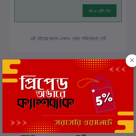
বই-এ রেটিং দিন
এই বইয়ের জন্য এখনও কোন পর্যালোচনা নেই
সংশ্লিষ্ট বই