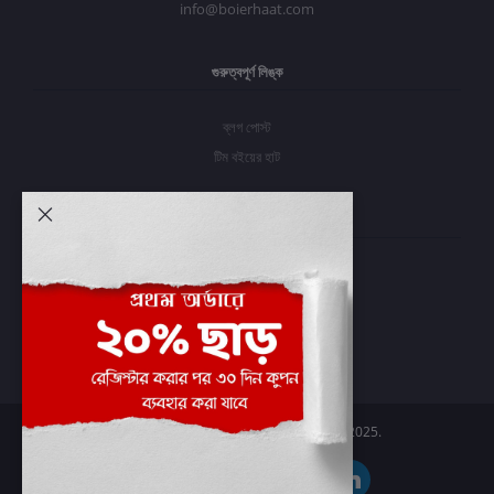
info@boierhaat.com
গুরুত্বপূর্ণ লিঙ্ক
ব্লগ পোস্ট
টিম বইয়ের হাট
আমার অ্যাকাউন্ট
প্রবেশ করুন
অর্ডার ইতিহাস
আমার ইচ্ছাগুলি
অর্ডার ট্র্যাকিং
Boier Haat™ | © All rights reserved 2025.