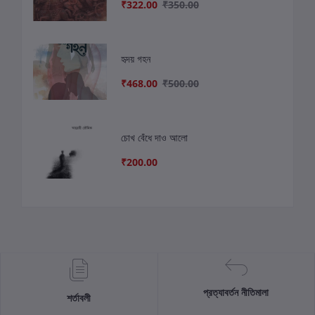
₹322.00
₹350.00
হৃদয় গহন
₹468.00
₹500.00
চোখ বেঁধে দাও আলো
₹200.00
প্রত্যাবর্তন নীতিমালা
শর্তাবলী