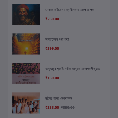
ডাকাত হরিচরণ : স্বাধীনতার আগে ও পরে
₹250.00
মস্তিষ্কের ঝরাপাতা
₹399.00
অম্লমধুর শ্রুতি নাটক সংগ্রহ আকাশবাণীখ্যাত
₹150.00
রবীন্দ্রগানের নেপথ্যজন
₹333.00
₹350.00