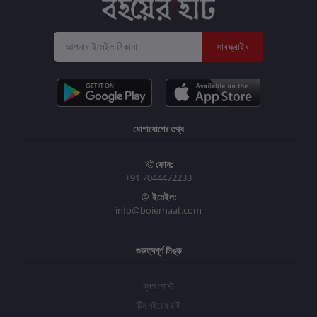
সাবস্ক্রাইব
যোগাযোগের তথ্য
ফোন:
+91 7044472233
ইমেইল:
info@boierhaat.com
গুরুত্বপূর্ণ লিঙ্ক
ব্লগ পোস্ট
টিম বইয়ের হাট