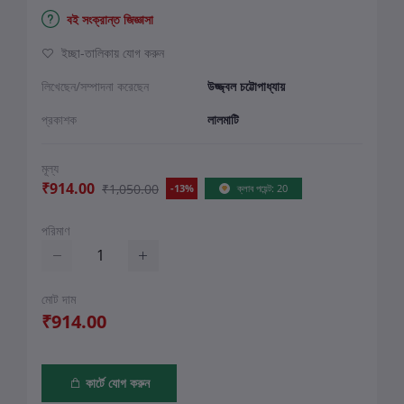
বই সংক্রান্ত জিজ্ঞাসা
ইচ্ছা-তালিকায় যোগ করুন
লিখেছেন/সম্পাদনা করেছেন
উজ্জ্বল চট্টোপাধ্যায়
প্রকাশক
লালমাটি
মূল্য
₹914.00
₹1,050.00
-13%
ক্লাব পয়েন্ট: 20
পরিমাণ
মোট দাম
₹914.00
কার্টে যোগ করুন