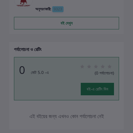
অনুসরণকারী:
9323
বই দেখুন
পর্যালোচনা ও রেটিং
0
মোট 5.0 -এ
(0 পর্যালোচনা)
বই-এ রেটিং দিন
এই বইয়ের জন্য এখনও কোন পর্যালোচনা নেই