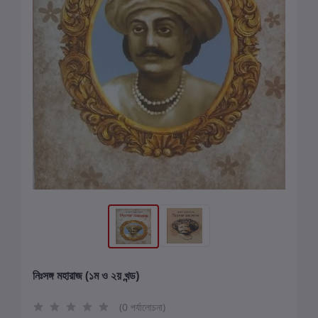
নিঃসঙ্গ মহারাজ (১ম ও ২য় খন্ড)
(0 পর্যালোচনা)