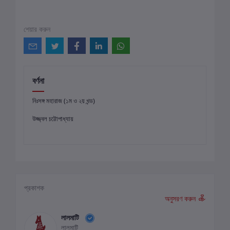
শেয়ার করুন
বর্ণনা
নিঃসঙ্গ মহারাজ (১ম ও ২য় খন্ড)
উজ্জ্বল চট্টোপাধ্যায়
প্রকাশক
অনুসরণ করুন
লালমাটি
লালমাটি