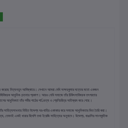
ন্মোচন করেছে নিত্যনতুন আবিষ্কারে। সেখানে আমরা দেখি অক্ষয়কুমার দত্তের মতো একজন
মে কৃষিবিষয়ক আধুনিক চেতনার প্রকাশ। আরও দেখি সমাজে তাঁর চিকিৎসাবিষয়ক তৎপরতার
যোগের আধুনিকতা তাঁর গভীর পাঠের পাণ্ডিত্য ও শ্রেণিচরিত্র অতিক্রম করে গেছে।
 তাঁর সাহিত্যসাধনায় নিহিত উদ্দেশ্য ঘর-বাহির একাকার করে সমাজে আধুনিকতার ভিত তৈরি করা।
হিত্য, তেমনই একই ধারার বিদেশি তথা ইরেজি সাহিত্যের অনুবাদে। উদ্দেশ্য, বাঙালির সাংস্কৃতিক