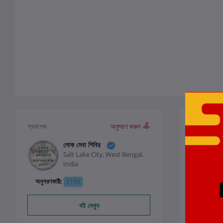
পর্যালোচনা ও
প্রকাশক
অনুসরণ করুন
লোক সেবা শিবির
Salt Lake City, West Bengal,
0
India
অনুসরণকারী:
2199
বই দেখুন