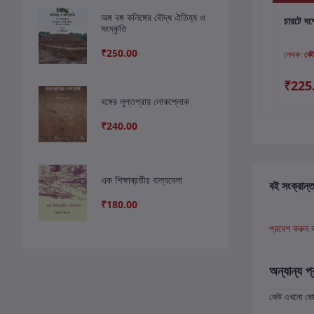
অঙ্গ বঙ্গ কলিঙ্গের বৌদ্ধ ঐতিহ্য ও
কার্টে যোগ করুন
কার্টে যোগ করুন
কার
রৌদ্রের পালক :
সজ্জাদ জহির : প্রগতির
চারটে দশ
সংস্কৃতি
উৎপলকুমার বসুর জীবন ও
পথে এক সংগ্রামী জীবন
কবিতা
₹250.00
লেখক:
শিবশঙ্কর পাল
লেখক:
প্রবীর বসু
লেখক:
কৌ
₹360.00
₹150.00
₹225
₹339.00
বঙ্গের লুপ্তপ্রায় লোকশ্লোক
₹240.00
এক শিক্ষাব্রতীর বাল্যবেলা
বই সংক্রান্ত
₹180.00
প্রবেশ করুন
অন্যান্য প্
কেউ এখনো কোন 