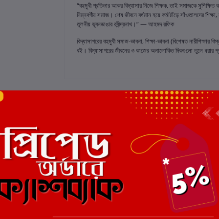
“বহুমুখী প্রতিভার আকর বিদ্যাসার নিজে শিক্ষক, তাই সমাজকে সুশিক্ষিত 
নিম্নবর্গীয় সমাজ। শেষ জীবনে বর্ধমান হয়ে কর্মাটাঁড়ে সাঁওতালদের শিক্ষা,
তুলনীয় ভুবনডাঙার রবীন্দ্রনাথ।” — আহমদ রফিক
বিদ্যাসাগরের বহুমুখী সমাজ-ভাবনা, শিক্ষা-ভাবনা (বিশেষত নারীশিক্ষার বিস
বই। বিদ্যাসাগরের জীবনের ও কাজের অনালোকিত দিকগুলো তুলে ধরার প্রচেষ্
 রেটিং
মোট 5.0 -এ
(0 পর্যালোচনা)