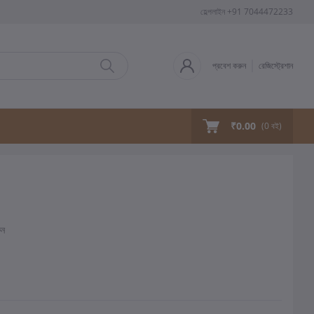
হেল্পলাইন
+91 7044472233
প্রবেশ করুন
রেজিস্ট্রেশান
₹0.00
(
0
বই)
ুন