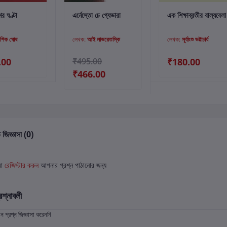
্টে যোগ করুন
কার্টে যোগ করুন
কার্টে যোগ করুন
ের ঘণ্টা
এর্নেস্তো চে গ্যেভারা
এক শিক্ষাব্রতীর বাল্যবেলা
শিক ঘোষ
লেখক:
আই লাভরেতস্কি
লেখক:
সূর্যাংশু ভট্টাচার্য
.00
₹495.00
₹180.00
₹466.00
 জিজ্ঞাসা (0)
বা
রেজিস্টার করুন
আপনার প্রশ্ন পাঠানোর জন্য
রশ্নাবলী
প্রশ্ন জিজ্ঞাসা করেননি