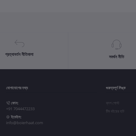
প্রত্যাবর্তন নীতিমালা
সমর্থন নীতি
যোগাযোগের তথ্য
গুরুত্বপূর্ণ লিঙ্ক
ফোন:
ব্লগ পোস্ট
+91 7044472233
টিম বইয়ের হাট
ইমেইল:
info@boierhaat.com