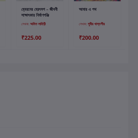
কার্টে যোগ করুন
কার্টে যোগ করুন
হ্বেরনের হেরৎসগ – জীবনী
আমার এ পথ
ব
সাক্ষাৎকার নির্মাণপঞ্জি
স
লেখক:
অমিত লাহিড়ী
লেখক:
সুধীর খাস্তগীর
₹225.00
₹200.00