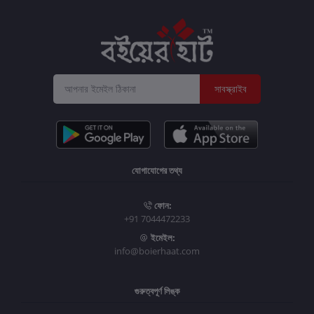
সাবস্ক্রাইব
যোগাযোগের তথ্য
ফোন:
+91 7044472233
ইমেইল:
info@boierhaat.com
গুরুত্বপূর্ণ লিঙ্ক