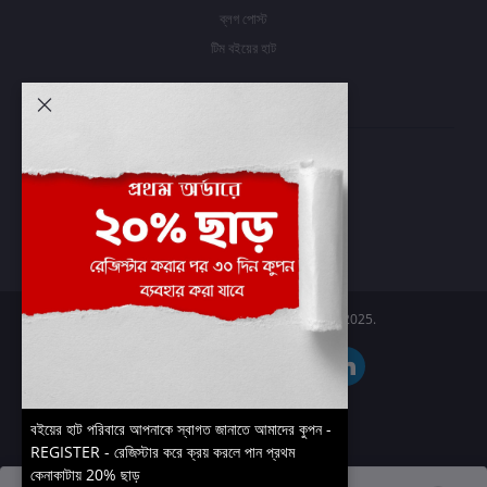
ব্লগ পোস্ট
টিম বইয়ের হাট
আমার অ্যাকাউন্ট
প্রবেশ করুন
অর্ডার ইতিহাস
আমার ইচ্ছাগুলি
অর্ডার ট্র্যাকিং
Boier Haat™ | © All rights reserved 2025.
বইয়ের হাট পরিবারে আপনাকে স্বাগত জানাতে আমাদের কুপন -
REGISTER - রেজিস্টার করে ক্রয় করলে পান প্রথম
কেনাকাটায় 20% ছাড়