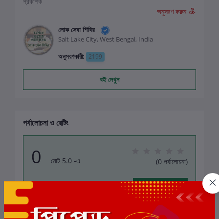
প্রকাশক
অনুসরণ করুন
লোক সেবা শিবির
Salt Lake City, West Bengal, India
অনুসরণকারী:
2199
বই দেখুন
পর্যালোচনা ও রেটিং
0
মোট 5.0 -এ
(0 পর্যালোচনা)
বই-এ রেটিং দিন