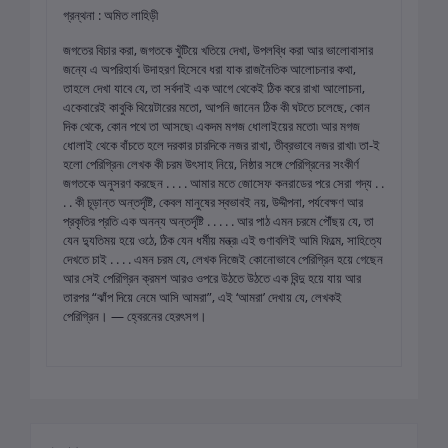
গ্রন্থনা : অমিত লাহিড়ী
জগতের বিচার করা, জগতকে খুঁটিয়ে খতিয়ে দেখা, উপলব্ধি করা আর ভালোবাসার
জন্যে এ অপরিহার্য৷ উদাহরণ হিসেবে ধরা যাক রাজনৈতিক আলোচনার কথা,
তাহলে দেখা যাবে যে, তা সর্বদাই এক আগে থেকেই ঠিক করে রাখা আলোচনা,
একেবারেই কাবুকি থিয়েটারের মতো, আপনি জানেন ঠিক কী ঘটতে চলেছে, কোন
দিক থেকে, কোন পথে তা আসছে৷ একদম মগজ ধোলাইয়ের মতো৷ আর মগজ
ধোলাই থেকে বাঁচতে হলে দরকার চারদিকে নজর রাখা, তীব্রভাবে নজর রাখা৷ তা-ই
হলো পেরিগ্রিন৷ লেখক কী চরম উৎসাহ নিয়ে, নিষ্ঠার সঙ্গে পেরিগ্রিনের সংকীর্ণ
জগতকে অনুসরণ করছেন . . . . আমার মতে জোসেফ কনরাডের পরে সেরা গদ্য . .
. . কী চূড়ান্ত অন্তর্দৃষ্টি, কেবল মানুষের স্বভাবই নয়, উদ্দীপনা, পর্যবেক্ষণ আর
প্রকৃতির প্রতি এক অনন্য অন্তর্দৃষ্টি . . . . . আর পাঠ এমন চরমে পৌঁছয় যে, তা
যেন দ্যুতিময় হয়ে ওঠে, ঠিক যেন ধর্মীয় মন্ত্র৷ এই গুণাবলিই আমি ফিল্মে, সাহিত্যে
দেখতে চাই . . . . এমন চরম যে, লেখক নিজেই কোনোভাবে পেরিগ্রিন হয়ে গেছেন
আর সেই পেরিগ্রিন ক্রমশ আরও ওপরে উঠতে উঠতে এক বিন্দু হয়ে যায় আর
তারপর “ঝাঁপ দিয়ে নেমে আসি আমরা”, এই ‘আমরা’ দেখায় যে, লেখকই
পেরিগ্রিন। — হ্বেরনের হেরৎসগ।