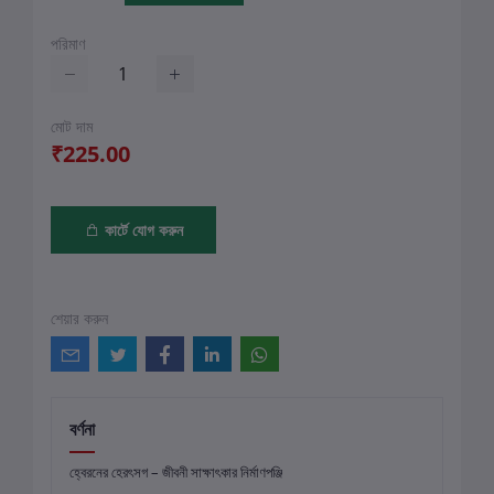
পরিমাণ
মোট দাম
₹225.00
কার্টে যোগ করুন
শেয়ার করুন
বর্ণনা
হ্বেরনের হেরৎসগ – জীবনী সাক্ষাৎকার নির্মাণপঞ্জি