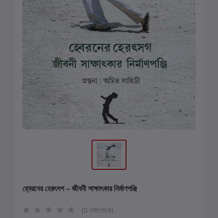
হ্বেরনের হেরৎসগ – জীবনী সাক্ষাৎকার নির্মাণপঞ্জি
(0 পর্যালোচনা)