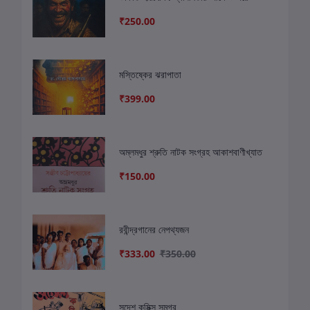
₹250.00
মস্তিষ্কের ঝরাপাতা
₹399.00
অম্লমধুর শ্রুতি নাটক সংগ্রহ আকাশবাণীখ্যাত
₹150.00
রবীন্দ্রগানের নেপথ্যজন
₹333.00
₹350.00
সন্দেশ কমিক্স সমগ্র