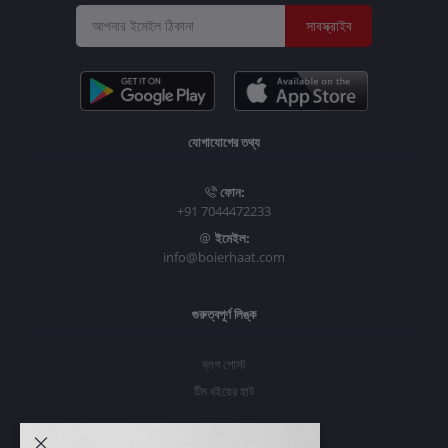
সাবস্ক্রাইব
যোগাযোগের তথ্য
ফোন:
+91 7044472233
ইমেইল:
info@boierhaat.com
গুরুত্বপূর্ণ লিঙ্ক
ব্লগ পোস্ট
টিম বইয়ের হাট