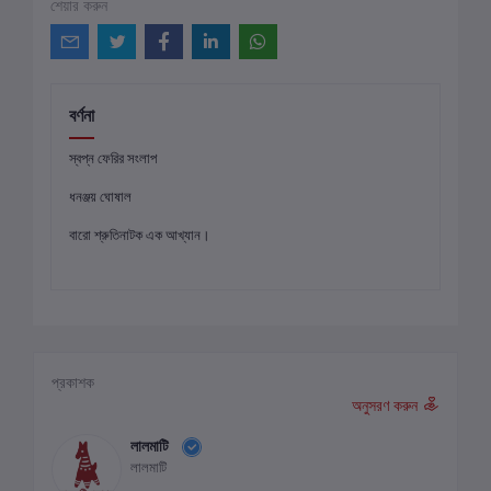
শেয়ার করুন
বর্ণনা
স্বপ্ন ফেরির সংলাপ
ধনঞ্জয় ঘোষাল
বারো শ্রুতিনাটক এক আখ্যান।
প্রকাশক
অনুসরণ করুন
লালমাটি
লালমাটি