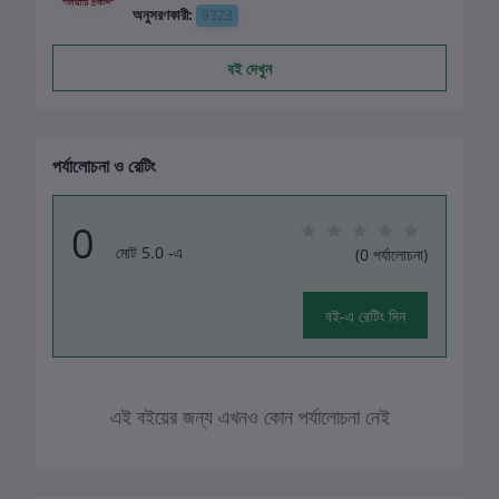
অনুসরণকারী:
9323
বই দেখুন
পর্যালোচনা ও রেটিং
0
মোট 5.0 -এ
(0 পর্যালোচনা)
বই-এ রেটিং দিন
এই বইয়ের জন্য এখনও কোন পর্যালোচনা নেই