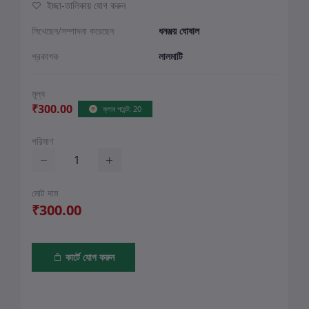
ইচ্ছা-তালিকায় যোগ করুন
লিখেছেন/সম্পাদনা করেছেন
ধনঞ্জয় ঘোষাল
প্রকাশক
লালমাটি
মূল্য
₹300.00
ক্লাব পয়েন্ট: 20
পরিমাণ
মোট দাম
₹300.00
কার্টে যোগ করুন